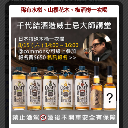
（約日幣￥150~160間）以保持品牌競爭力。
稀有水楢、山櫻花木、梅酒樽一次喝
隨著舊第三類啤酒大軍紛紛升級，第一個受到衝擊的就
是Asahi Super Dry、Kirin一番榨、Suntory生與
Sapporo黑星這類過去的平價啤酒，不僅是廠商與品牌
間的競爭更趨白熱化，同集團內的價格競爭也會是未來
觀察重點。日本啤酒市場是否因稅率改革而重新定義？
讓我們繼續觀察下去。
資料來源
：
Asahi官網
、
產經新聞
看了這篇的人也看了：
[啤酒知識]日本啤酒三大類「啤酒、発泡酒、第三類啤
酒」差別？酒稅法調整後的影響？
[啤酒知識] 生啤酒比較好喝？什麼是生啤酒與迷思大破
解！
「Mlíko」啤酒是什麼？只有泡沫的捷克喝法席捲美國