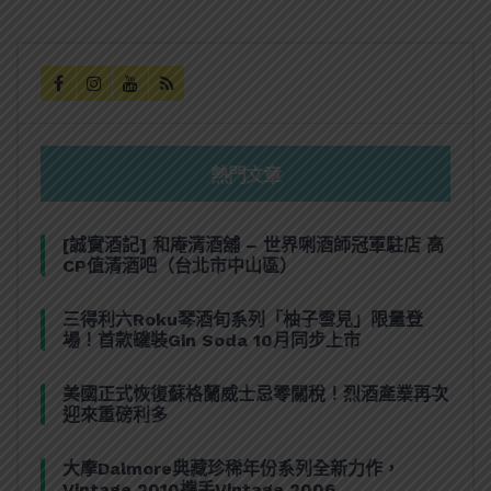
熱門文章
[誠實酒記] 和庵清酒舖 – 世界唎酒師冠軍駐店 高
CP值清酒吧（台北市中山區）
三得利六Roku琴酒旬系列「柚子雪見」限量登
場！首款罐裝Gin Soda 10月同步上市
美國正式恢復蘇格蘭威士忌零關稅！烈酒產業再次
迎來重磅利多
大摩Dalmore典藏珍稀年份系列全新力作，
Vintage 2010攜手Vintage 2006