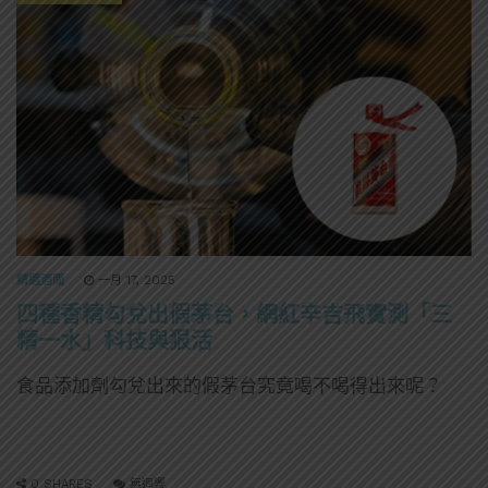
精選酒聞
一月 17, 2025
四種香精勾兌出假茅台，網紅辛吉飛實測「三
精一水」科技與狠活
食品添加劑勾兌出來的假茅台究竟喝不喝得出來呢？
0 SHARES
無迴響