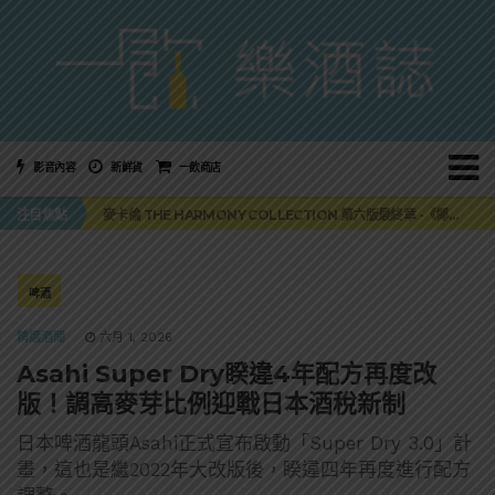
影音內容
新鮮貨
一飲商店
美國正式恢復蘇格蘭威士忌零關稅！烈酒產業再次迎來重磅利多
注目焦點
麥卡倫 THE HARMONY COLLECTION 第六版最終章 -《椰風煖韻》
角嗨尬炸物X爽快這一步，角瓶攜手頂呱呱 全新套餐限時登場
「MONSTER NIGHT OUT 魔爪特調之夜」盛夏刮起派對旋風！
三得利六ROKU琴酒旬系列「柚子雪見」限量登場！首款罐裝GIN SODA 10月同步上市
美國正式恢復蘇格蘭威士忌零關稅！烈酒產業再次迎來重磅利多
啤酒
麥卡倫 THE HARMONY COLLECTION 第六版最終章 -《椰風煖韻》
精選酒聞
六月 1, 2026
Asahi Super Dry睽違4年配方再度改
版！調高麥芽比例迎戰日本酒稅新制
日本啤酒龍頭Asahi正式宣布啟動「Super Dry 3.0」計
畫，這也是繼2022年大改版後，睽違四年再度進行配方