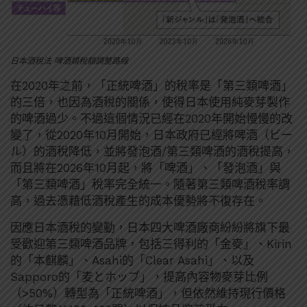
日本酒稅法 啤酒類稅額調整路線
在2020年之前，「正統啤酒」的稅率是「第三類啤酒」
的三倍，也因為酒稅的關係，使得日本使用純麥芽製作
的啤酒過少。不過這個情況已經在2020年開始慢慢的改
變了，從2020年10月開始，日本政府已經將啤酒（ビー
ル）的酒稅降低，並將發泡酒/第三類啤酒的酒稅提高，
而且將在2026年10月起，將「啤酒」、「發泡酒」與
「第三類啤酒」稅率完全統一。隨著第三類啤酒稅率調
高，過去憑藉低酒稅產生的成本優勢將不復存在。
因應日本酒稅的變動，日本四大啤酒廠商紛紛將旗下最
受歡迎第三類啤酒品牌，包括三得利的「金麥」、Kirin
的「本麒麟」、Asahi的「Clear Asahi」、以及
Sapporo的「麦とホップ」，提高內容物麥芽比例
（>50%）轉型為「正統啤酒」，但依然維持現行價格