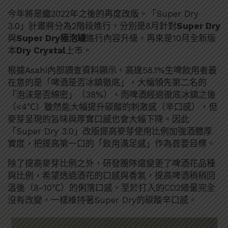
今年將是繼2022年之後的再度改版。「Super Dry
3.0」計畫將分為2階段進行，分別是8月針對
Super Dry
與
Super Dry極泡罐
進行內容升級，再來是10月全新版
本
Dry Crystal
上市。
根據Asahi內部調查資料顯示，高達58.1%生啤飲用者最
在意的是「啤酒是否冰鎮徹底」，大幅領先第二名的
「泡沫是否綿密」（38%）。而啤酒經過徹底冰鎮之後
（<4℃）雖然能大幅提升碳酸的刺激感（辛口感），但
麥芽呈現的旨味與厚實口感也會大幅下降。因此
「Super Dry 3.0」改版提高麥芽使用比例加強酒體厚
實度，把提高第一口的「飲用滿足感」作為首要目標。
除了提高麥芽比例之外，研發團隊還變更了啤酒花品種
與比例，希望透過酒花的口感與香氣，提高啤酒稍稍回
溫後（8~10℃）的俐落口感。至於打入的CO2總量完全
沒有改變，一樣維持著Super Dry的碳酸辛口感。