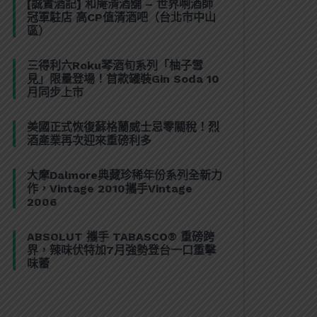
[誠實酒記] 和庵清酒舖 – 世界唎酒師
冠軍駐店 高CP值清酒吧（台北市中山
區）
三得利六Roku琴酒旬系列「柚子雪
見」限量登場！首款罐裝Gin Soda 10
月同步上市
美國正式恢復蘇格蘭威士忌零關稅！烈
酒產業再次迎來重磅利多
大摩Dalmore典藏珍稀年份系列全新力
作，Vintage 2010攜手Vintage
2006
ABSOLUT 攜手 TABASCO® 重磅跨
界，辣味伏特加7月強勢登台一口重擊
味蕾