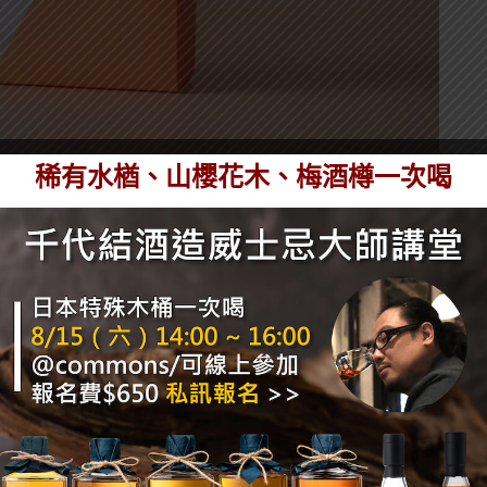
稀有水楢、山櫻花木、梅酒樽一次喝
過原酒」、濃郁滑順的「特濃優格利口酒 熊本熊」，以
」，無論純飲或調飲，都能輕鬆分享，為節日聚會帶來