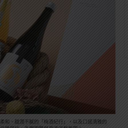
香柔和、甜潤不膩的「梅酒紀行」，以及口感清雅的