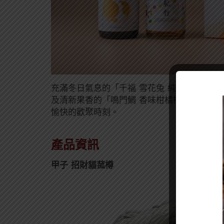
充滿冬日氣息的「千福 雪花兔 純米吟釀無濾
及清新果香的「鳴門鯛 香味柑橘檸檬利口酒
愉快的歡聚時刻。
產品資訊
甲子
招財貓菰樽