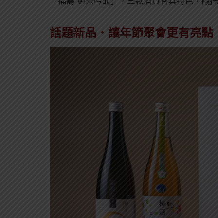
「福壽 純米吟釀」，三款酒質各具特色，襯
話題新品．讓年節聚會更有亮點