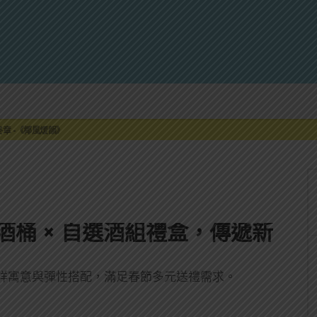
來重磅利多
最終章 -《椰風煖韻》
限時登場
刮起派對旋風！
罐裝GIN SODA 10月同步上市
來重磅利多
最終章 -《椰風煖韻》
酒桶 × 自選酒組禮盒，傳遞新
祥寓意與彈性搭配，滿足春節多元送禮需求。