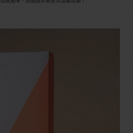
托佳餚風味，為團圓聚餐更添溫馨氛圍！