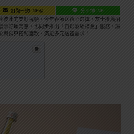
訂閱一飲LINE@
分享到LINE
達彼此的美好祝願。今年春節送禮心選擇，友士推薦招
增添好運寓意，也同步推出「自選酒組禮盒」服務，讓
象與預算搭配酒款，滿足多元送禮需求！