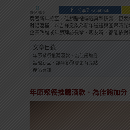
0
分享到Facebook
SHARES
農曆新年將至，佳節贈禮傳遞真摯情感，更表
財貓酒桶，以吉祥意象為新年送禮與團聚時光
企業致贈或年節拜訪長輩、親友時，都能依對
文章目錄
年節聚餐推薦酒款．為佳餚加分
話題新品．讓年節聚會更有亮點
產品資訊
年節聚餐推薦酒款．為佳餚加分