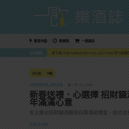
影音內容
新鮮貨
一飲商店
美國正式恢復蘇格蘭威士忌零關稅！烈酒產業再次迎
注目焦點
麥卡倫 THE HARMONY COLLECTION 第六版
角嗨尬炸物X爽快這一步，角瓶攜手頂呱呱 全新套餐
「MONSTER NIGHT OUT 魔爪特調之夜」盛夏
三得利六ROKU琴酒旬系列「柚子雪見」限量登場！首款
美國正式恢復蘇格蘭威士忌零關稅！烈酒產業再次迎
利口酒
吟釀
麥卡倫 THE HARMONY COLLECTION 第六版
台灣酒圈新聞
,
精選酒聞
一月 13, 2026
新春送禮．心選擇 招財貓
年滿滿心意
友士推出招財貓酒桶與自選酒組禮盒，結合吉
EDITOR