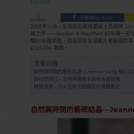
EDITOR
0
分享到Facebook
SHARES
2025年10月—全球知名蘇格蘭威士忌品牌 Gor
峰之作——Gordon & MacPhail 85年單
釀85年後裝瓶，成為目前全球最古老裝瓶的單
£125,000 英鎊。
文章目錄
自然與時間的藝術結晶—Jeanne Gang 傾
與自然同行—支持美國橡木森林永續發展
極致酒液：八十五年光陰釀就的液體歷史
自然與時間的藝術結晶—Jeann