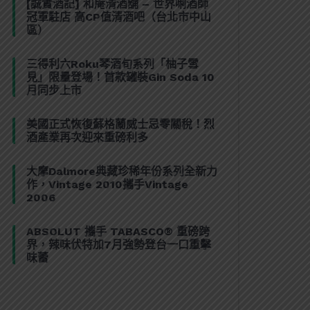
[誠實酒記] 和庵清酒舖 – 世界唎酒師
冠軍駐店 高CP值清酒吧（台北市中山
區）
三得利六Roku琴酒旬系列「柚子雪
見」限量登場！首款罐裝Gin Soda 10
月同步上市
美國正式恢復蘇格蘭威士忌零關稅！烈
酒產業再次迎來重磅利多
大摩Dalmore典藏珍稀年份系列全新力
作，Vintage 2010攜手Vintage
2006
ABSOLUT 攜手 TABASCO® 重磅跨
界，辣味伏特加7月強勢登台一口重擊
味蕾