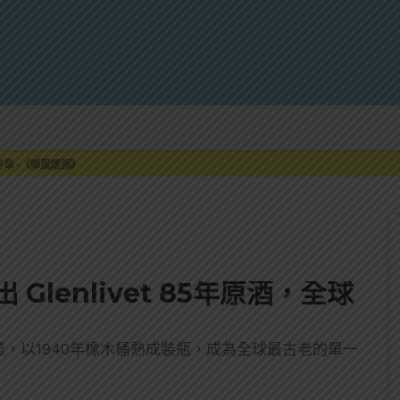
來重磅利多
最終章 -《椰風煖韻》
限時登場
刮起派對旋風！
罐裝GIN SODA 10月同步上市
來重磅利多
最終章 -《椰風煖韻》
推出 Glenlivet 85年原酒，全球
麥芽威士忌，以1940年橡木桶熟成裝瓶，成為全球最古老的單一