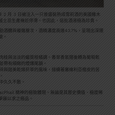
40 年 2 月 3 日被注入一只曾盛裝熟成雪莉酒的美國橡木
威士忌生產幾近停滯。也因此，這批酒液極為珍貴。
勁酒體與複雜層次，酒精濃度高達43.7%，呈現出深邃
徵。
肉桂與淡淡的蠟質柑橘調。香草香氣隨後轉為葡萄乾
並帶有細緻的煙燻尾韻。
碎與甜美乾燥菸草的風味，接續著塞維利亞橙皮的苦
。
中久久不散。
MacPhail 精神的極致體現。無論是其歷史價值、極度稀
夢寐以求之極品。