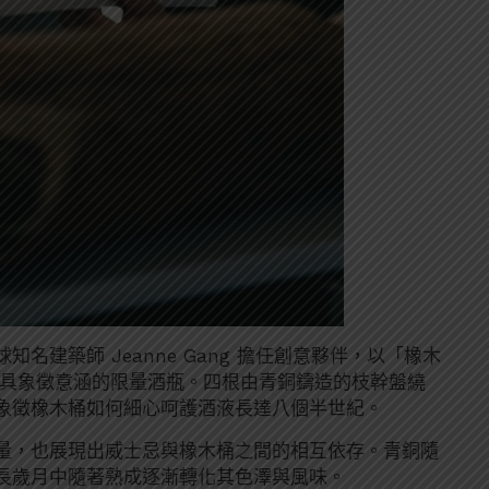
建築師 Jeanne Gang 擔任創意夥伴，以「橡木
，創作出極具象徵意涵的限量酒瓶。四根由青銅鑄造的枝幹盤繞
象徵橡木桶如何細心呵護酒液長達八個半世紀。
量，也展現出威士忌與橡木桶之間的相互依存。青銅隨
長歲月中隨著熟成逐漸轉化其色澤與風味。