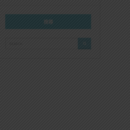
搜尋
SEARCH
SEARCH
FOR: