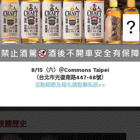
Gordon & MacPhail 宣布與美國最古老的非
025年11月7日至21日 期間，透過 Christie’s 佳士得拍
）將全數捐贈支持美國橡木森林的重建與永續經營。
8/15（六）＠Commons Taipei
（台北市光復南路447-48號）
restige總監Stephen Rankin或銷售總監Richard
活動細節及報名請點擊私訊>>
會
設計草圖
收藏
液體歷史