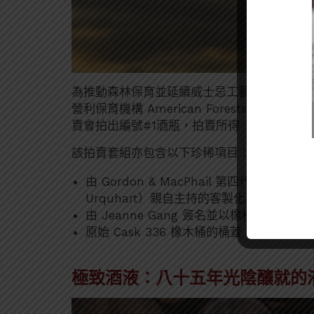
為推動森林保育並延續威士忌工藝所依賴的橡木資源，
營利保育機構 American Forests 合作，於 2
賣會拍出編號#1酒瓶，拍賣所得（扣除成本
該拍賣套組亦包含以下珍稀項目：
由 Gordon & MacPhail 第四代家族成員（P
Urquhart）親自主持的客製化威士忌品飲
由 Jeanne Gang 簽名並以橡樹為主題的
原始 Cask 336 橡木桶的桶蓋，特製框裝
極致酒液：八十五年光陰釀就的