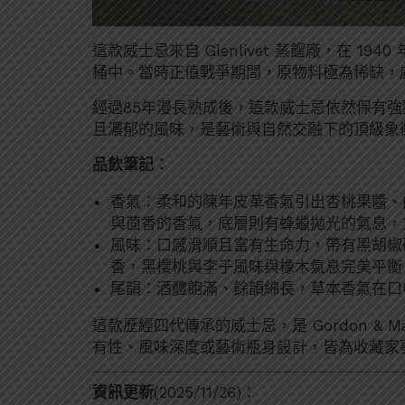
這款威士忌來自 Glenlivet 蒸餾廠，在 19
桶中。當時正值戰爭期間，原物料極為稀缺，
經過85年漫長熟成後，這款威士忌依然保有強
且濃郁的風味，是藝術與自然交融下的頂級象
品飲筆記：
香氣：柔和的陳年皮革香氣引出杏桃果醬、
與茴香的香氣，底層則有蜂蠟拋光的氣息，
風味：口感滑順且富有生命力，帶有黑胡椒
香，黑櫻桃與李子風味與橡木氣息完美平衡
尾韻：酒體飽滿、餘韻綿長，草本香氣在口
這款歷經四代傳承的威士忌，是 Gordon & 
有性、風味深度或藝術瓶身設計，皆為收藏家
資訊更新
(2025/11/26)：