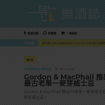
影音內容
新鮮貨
一飲商店
美國正式恢復蘇格蘭威士忌零關稅！烈酒產業再次迎
注目焦點
麥卡倫 THE HARMONY COLLECTION 第六版
角嗨尬炸物X爽快這一步，角瓶攜手頂呱呱 全新套餐
「MONSTER NIGHT OUT 魔爪特調之夜」盛夏
三得利六ROKU琴酒旬系列「柚子雪見」限量登場！首款
美國正式恢復蘇格蘭威士忌零關稅！烈酒產業再次迎
威士忌
麥卡倫 THE HARMONY COLLECTION 第六版
台灣酒圈新聞
,
精選酒聞
十月 9, 2025
Gordon & MacPhail 
最古老單一麥芽威士忌
Gordon & MacPhail 推出85年單一
麥芽威士忌。