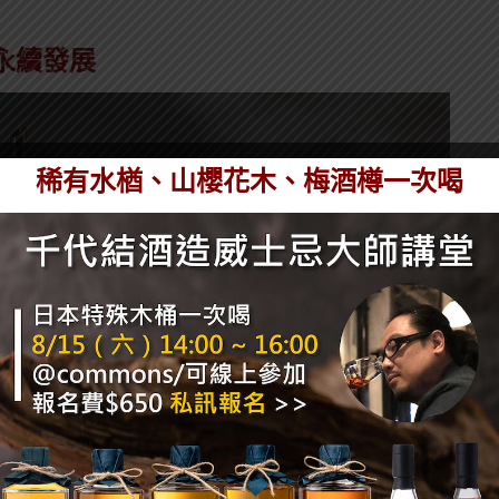
永續發展
稀有水楢、山櫻花木、梅酒樽一次喝