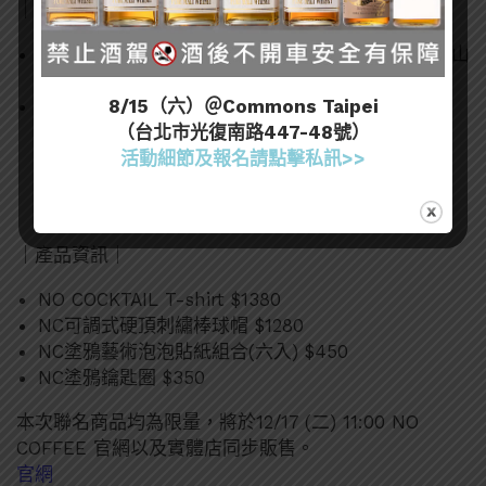
｜活動資訊｜
活動地點：新光三越 台北南西三館 一樓 (台北市中山
區南京西路15號)
8/15（六）＠Commons Taipei
活動時間：2024年12月19日至22日
（台北市光復南路447-48號）
12/19 16:30-21:30
活動細節及報名請點擊私訊>>
12/20 16:30-23:00
12/21 15:30-23:00
12/22 15:30-21:30
｜產品資訊｜
NO COCKTAIL T-shirt $1380
NC可調式硬頂刺繡棒球帽 $1280
NC塗鴉藝術泡泡貼紙組合(六入) $450
NC塗鴉鑰匙圈 $350
本次聯名商品均為限量，將於12/17 (二) 11:00 NO
COFFEE 官網以及實體店同步販售。
官網