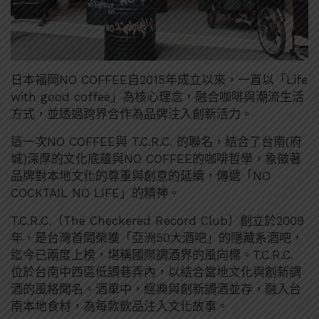
日本福岡NO COFFEE自2015年成立以來，一直以「Life
with good coffee」為核心理念，融合咖啡與潮流生活
方式，並透過跨界合作為品牌注入創新活力。
這一次NO COFFEE與 T.C.R.C. 的聯名，結合了台南(府
城)深厚的文化底蘊與NO COFFEE的咖啡哲學，象徵著
品牌對本地文化的尊重與創意的延續，傳遞「NO
COCKTAIL NO LIFE」的精神。
T.C.R.C.（The Checkered Record Club）創立於2009
年，是台灣首間榮獲「亞洲50大酒吧」的隱藏系酒吧，
迄今已兩度上榜，堪稱國際調酒界的風向標。T.C.R.C.
位於台南中西區低調巷弄內，以結合當地文化與創新調
酒的風格聞名。酒單中，經典與創新調酒並存，融入台
南本地食材，為每款飲品注入文化故事。