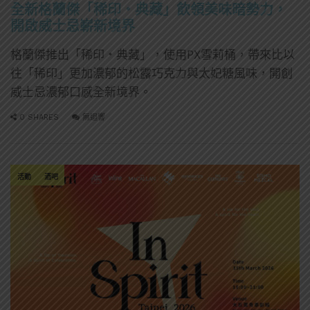
全新格蘭傑「稀印‧典藏」飲領美味暗勢力，
開啟威士忌嶄新境界
格蘭傑推出「稀印‧典藏」，使用PX雪莉桶，帶來比以
往「稀印」更加濃郁的松露巧克力與太妃糖風味，開創
威士忌濃郁口感全新境界。
0 SHARES
無迴響
活動
酒吧