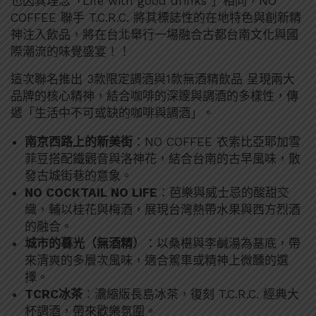
也因其理念「Life with good drinks 」相同，NO
COFFEE 聯手 T.C.R.C. 將其標誌性的在地特色與創新精
神注入飲品，將在台北舉行一場融合古都台南文化與國
際潮流的味覺盛宴！！
這次聯名推出 3款限定調酒與1款無酒精飲品 呈現兩大
品牌的核心精神，結合咖啡的深邃與調酒的多樣性，傳
遞「生活中不可或缺的咖啡與調酒」。
南京西路上的新美街
：NO COFFEE 衣索比亞耶加雪
菲豆搭配鐵觀音與洛神花，結合台南的古早風味，散
發古城街巷的意象。
NO COCKTAIL NO LIFE
：芭樂與威士忌的酸甜交
織，輔以桂花與梅酒，展現台灣熱帶水果與西方烈酒
的融合。
城市的暮光（無酒精）
：以桑椹與李鹹湯為基底，帶
來清爽的多層次風味，適合駕車或精神上微醺的選
擇。
TCRC冰茶
：濃縮版長島冰茶，復刻 T.C.R.C. 經典大
杯調酒，帶來歡樂氛圍。