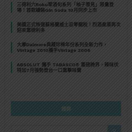
三得利六Roku琴酒旬系列「柚子雪見」限量登
場！首款罐裝Gin Soda 10月同步上市
美國正式恢復蘇格蘭威士忌零關稅！烈酒產業再次
迎來重磅利多
大摩Dalmore典藏珍稀年份系列全新力作，
Vintage 2010攜手Vintage 2006
ABSOLUT 攜手 TABASCO® 重磅跨界，辣味伏
特加7月強勢登台一口重擊味蕾
搜尋
SEARCH
SEARCH
FOR: