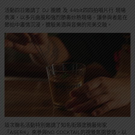
活動四日邀請了 DJ 團體 及 44bit四四拍唱片行 現場
表演，以多元曲風和強烈節奏炒熱現場，讓參與者能在
節拍中盡情沉浸，體驗美酒與音樂的完美交融。
這次聯名活動特別邀請了知名街頭塗鴉藝術家
「ASERK」來參與NO COCKTAIL的視覺氛圍營造。以