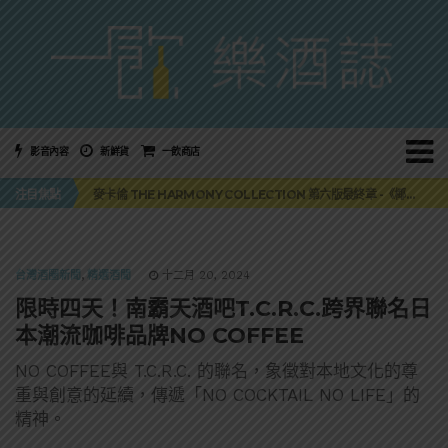
影音內容
新鮮貨
一飲商店
美國正式恢復蘇格蘭威士忌零關稅！烈酒產業再次迎來重磅利多
注目焦點
麥卡倫 THE HARMONY COLLECTION 第六版最終章 -《椰風煖韻》
角嗨尬炸物X爽快這一步，角瓶攜手頂呱呱 全新套餐限時登場
「MONSTER NIGHT OUT 魔爪特調之夜」盛夏刮起派對旋風！
三得利六ROKU琴酒旬系列「柚子雪見」限量登場！首款罐裝GIN SODA 10月同步上市
美國正式恢復蘇格蘭威士忌零關稅！烈酒產業再次迎來重磅利多
台灣酒圈新聞
,
精選酒聞
十二月 20, 2024
麥卡倫 THE HARMONY COLLECTION 第六版最終章 -《椰風煖韻》
限時四天！南霸天酒吧T.C.R.C.跨界聯名日
本潮流咖啡品牌NO COFFEE
NO COFFEE與 T.C.R.C. 的聯名，象徵對本地文化的尊
重與創意的延續，傳遞「NO COCKTAIL NO LIFE」的
精神。