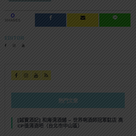
0
SHARES
EDITOR
熱門文章
[誠實酒記] 和庵清酒舖 – 世界唎酒師冠軍駐店 高
CP值清酒吧（台北市中山區）