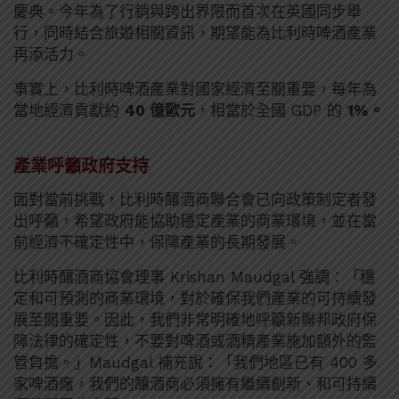
慶典。今年為了行銷與跨出界限而首次在英國同步舉
行，同時結合旅遊相關資訊，期望能為比利時啤酒產業
再添活力。
事實上，比利時啤酒產業對國家經濟至關重要，每年為
當地經濟貢獻約
40 億歐元
，相當於全國 GDP 的
1%。
產業呼籲政府支持
面對當前挑戰，比利時釀酒商聯合會已向政策制定者發
出呼籲，希望政府能協助穩定產業的商業環境，並在當
前經濟不確定性中，保障產業的長期發展。
比利時釀酒商協會理事 Krishan Maudgal 強調：「穩
定和可預測的商業環境，對於確保我們產業的可持續發
展至關重要。因此，我們非常明確地呼籲新聯邦政府保
障法律的確定性，不要對啤酒或酒精產業施加額外的監
管負擔。」Maudgal 補充說：「我們地區已有 400 多
家啤酒廠，我們的釀酒商必須擁有繼續創新、和可持續