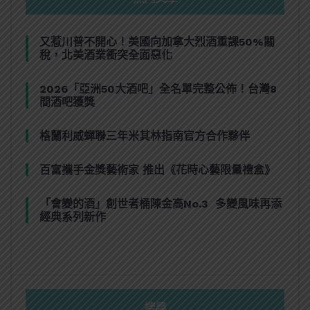
又惹川普不開心！美國向加拿大烈酒重課50%關
稅，北美酒業衝突全面惡化
2026「亞洲50大酒吧」全名單完整公佈！台灣8
間酒吧獲獎
格蘭利威蟬聯三年米其林指南官方合作夥伴
百富攜手金獎藝術家 推出《花時心藝限量禮盒》
「會變的酒」創世者桶陳金高No.3 多變風味再添
經典系列新作
搜尋