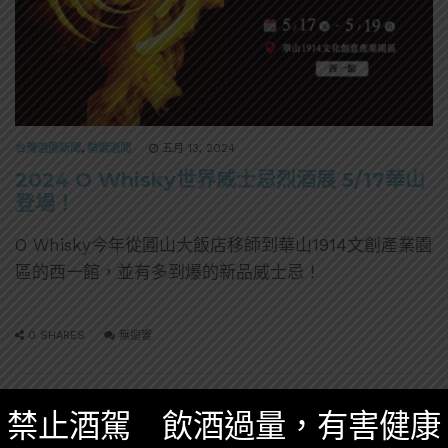
台灣酒圈新聞
,
精選酒聞
五月 13, 2024
2024 O Whisky世界威士忌烈酒展 5/17華山
登場！
O Whisky今年從圓山大飯店移師到華山1914文創產業園
區的西一館，並有多到爆的新品威士忌！
0 SHARES
無迴響
禁止酒駕 飲酒過量，有害健康
日本酒