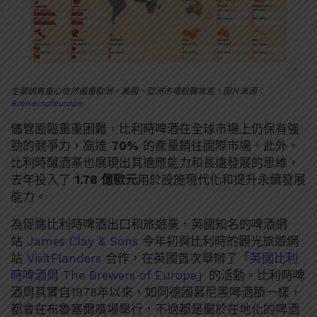
主要銷售重心依然偏重歐洲，美國、亞洲市場較難攻克。圖片來源：
Brewersofeurope
儘管面臨重重困難，比利時啤酒在全球市場上仍保有強
勁的競爭力，高達
70%
的產量銷往國際市場。此外，
比利時釀酒業也展現出其適應能力和長遠發展的思維，
去年投入了
1.78 億歐元
用於設施現代化和提升永續發展
能力。
為促進比利時啤酒出口和旅遊業，英國知名的啤酒網
站
James Clay & Sons
今年初與比利時的觀光旅遊網
站
VisitFlanders
合作，在英國首次舉辦了「
英國比利
時啤酒周 The Brewers of Europe
」的活動。比利時啤
酒周其實自1978年以來，如同德國慕尼黑啤酒節一樣，
都會在布魯塞爾廣場舉行，不過都是屬於在地化的啤酒