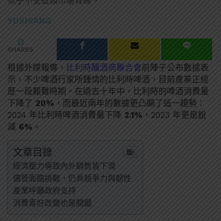
似乎不受這類市場青睞。
YUSHIANG
0
SHARES
根據外媒報導，
比利時釀酒商聯合會
前陣子公布數據表
示，不少啤酒行家所鍾情的比利時啤酒，目前產業正經
歷一段艱難時期。在過去十年中，比利時的啤酒消費量
下降了
20%
，而最近兩年的數據更凸顯了這一趨勢：
2024 年比利時啤酒消費量下降
2.1%
，2023 年更是銳
減
6%
。
文章目錄
經濟壓力導致內外銷售皆下滑
儘管面臨挑戰，仍具競爭力與韌性
產業呼籲政府支持
消費喜好改變也是關鍵