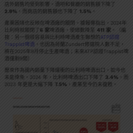
店外銷售均受到影響。酒吧和餐廳的銷售額下降了
2.9%
，而商店的銷售額也下降了
1.5%
。
產業困境也反映在啤酒廠的關閉。據報導指出，2024年
比利時就關閉了
6 家
啤酒廠，使總數降至
411 家
。（編
按：另一個很容易與比利時啤酒產生聯想的
ATP認證
Trappist啤酒
，也因為荷蘭Zundert修道院人數不足，
將在2025年9月停止生產啤酒；未來ATP認證Trappist啤
酒僅剩9間）
歷來作為國內銷量下降緩衝的比利時啤酒出口，如今也
未能倖免。2024 年，比利時啤酒出口下降了
3.4%
，而
2023 年更是大幅下降
7.5%
，產業至今仍未復甦。