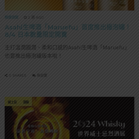
精選酒聞
2 週 AGO
Asahi生啤酒「Maruefu」首度推出極泡罐！
8/4 日本數量限定開賣
主打溫潤圓潤、柔和口感的Asahi生啤酒「Maruefu」
也要推出極泡罐版本啦！
0 SHARES
無迴響
威士忌
酒展