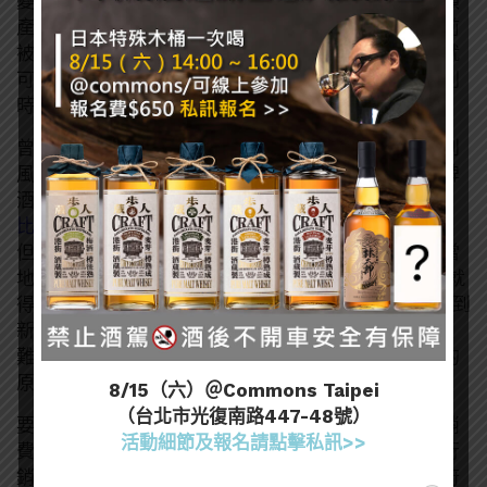
變。說的再白話一點，「喜新厭舊」可以說是目前酒類
產業必須面對的共業，烈酒是，啤酒也是，即便是目前
被視為市場當紅的輕酒精即飲商品，百家爭鳴的口味就
可以讓消費者站在冰櫃前產生選擇障礙了，何況是比利
時啤酒？
曾經，比利時啤酒在亞洲竄紅了一陣子，畢竟從文化到
風味、無論是比利時愛爾亦或是比利時小麥、修道院啤
酒等等（更多介紹請見：
[啤酒知識]啤酒界的萬花筒—
比利時啤酒
），對亞洲民眾來說都是新奇美妙的體驗。
但現實情況是，受到海運、關稅等成本影響，在歐洲當
地售價約新台幣60元~100元不等的啤酒，到台灣售價就
得逼近新台幣100元起跳，有些量少質精的品項甚至賣到
新台幣200元以上才有獲利，這也是為什麼歐洲啤酒很
難跨入亞洲、還得面對亞洲啤酒、即飲酒款攻城掠地的
原因了。
8/15（六）＠Commons Taipei
（台北市光復南路447-48號）
要怎麼突圍、同時在競爭市場中保有優勢，還得迎合消
活動細節及報名請點擊私訊>>
費喜好變換新風味，以及透過有創意、吸睛又有效的行
銷策略和管道建立品牌和產品形象，可能是比尋求政府