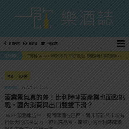
影音內容
新鮮貨
一飲商店
萬眾敲碗如期回歸！SUNMAI金色三麥3度攜手花蓮瓜農品牌「阿強西瓜」
注目焦點
三得利六ROKU琴酒旬系列「柚子雪見」限量登場！首款罐裝GIN SODA 10月同步上市
美國正式恢復蘇格蘭威士忌零關稅！烈酒產業再次迎來重磅利多
大摩DALMORE典藏珍稀年份系列全新力作，VINTAGE 2010攜手VINTAGE 2006
ABSOLUT 攜手 TABASCO® 重磅跨界，辣味伏特加7月強勢登台一口重擊味蕾
萬眾敲碗如期回歸！SUNMAI金色三麥3度攜手花蓮瓜農品牌「阿強西瓜」
啤酒
比利時
三得利六ROKU琴酒旬系列「柚子雪見」限量登場！首款罐裝GIN SODA 10月同步上市
精選酒聞
六月 25, 2025
酒業景氣真的差！比利時啤酒產業也面臨挑
戰，國內消費與出口雙雙下滑？
IWSR預測報告中，提到啤酒在巴西、南非等新興市場有
相當大的成長潛力，但是高品質、產量小的比利時啤酒