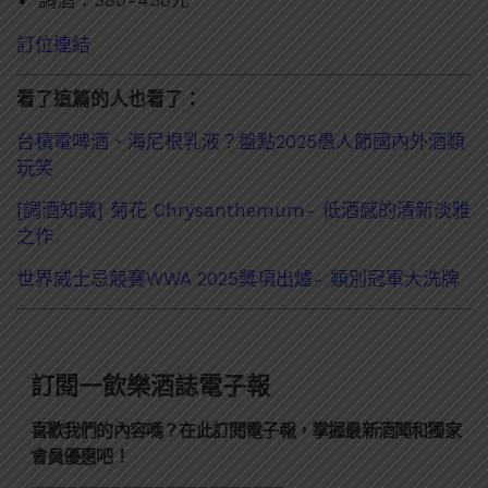
調酒：380-450元
訂位連結
看了這篇的人也看了：
台積電啤酒、海尼根乳液？盤點2025愚人節國內外酒類
玩笑
[調酒知識] 菊花 Chrysanthemum- 低酒感的清新淡雅
之作
世界威士忌競賽WWA 2025獎項出爐- 類別冠軍大洗牌
訂閱一飲樂酒誌電子報
喜歡我們的內容嗎？在此訂閱電子報，掌握最新酒聞和獨家
會員優惠吧！