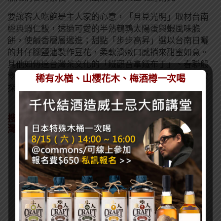
要讓客人吃飽是主人家的心意，「月見光明」取材台南
經典蝦仁飯，透過可愛的半熟鵪鶉太陽蛋與蝦風味脆
餅，使鹹香層層遞進；甜點「步步高昇」選以台南日曬
的井仔腳鹽滷製作豆花，柔軟滑嫩口感捎來甜蜜如意。
其他如傳達台灣茶文化的「鐵觀音拿鐵布丁」、春聯般
令人會心一笑的「柿餅慕斯」，都隱藏著輝室蘊含層次
稀有水楢、山櫻花木、梅酒樽一次喝
探索的台味轉移。
搜羅在地素材與台灣意象 全天候供應調酒飲入台
灣風土