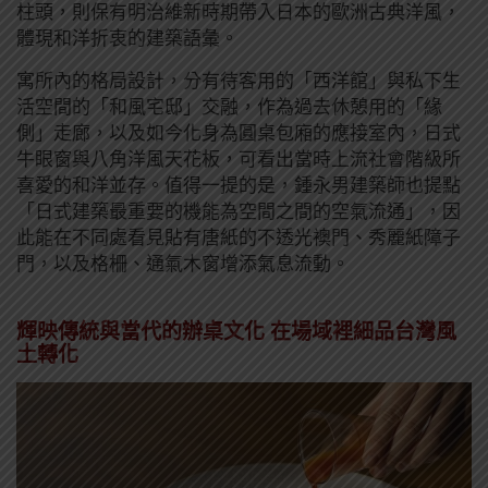
柱頭，則保有明治維新時期帶入日本的歐洲古典洋風，
體現和洋折衷的建築語彙。
寓所內的格局設計，分有待客用的「西洋館」與私下生
活空間的「和風宅邸」交融，作為過去休憩用的「緣
側」走廊，以及如今化身為圓桌包廂的應接室內，日式
牛眼窗與八角洋風天花板，可看出當時上流社會階級所
喜愛的和洋並存。值得一提的是，鍾永男建築師也提點
「日式建築最重要的機能為空間之間的空氣流通」，因
此能在不同處看見貼有唐紙的不透光襖門、秀麗紙障子
門，以及格柵、通氣木窗增添氣息流動。
輝映傳統與當代的辦桌文化 在場域裡細品台灣風
土轉化