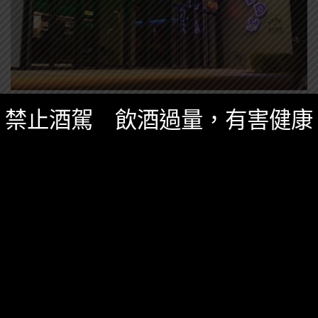
台灣酒圈新聞
,
精選酒聞
八月 28, 2025
禁止酒駕 飲酒過量，有害健康
臺虎 X T.C.R.C. 「GIDDY」 全新開幕，臺南
最 Chill 的 Draft Cocktail 新據點
GIDDY 將快樂落地，立志以鮮活的空間、時髦炸物與細
節到位的 Draft Cocktail 為語言，與臺南特別的城市風
格結合，開闢全新聚會據點。
0 SHARES
無迴響
獨角獸
琴酒