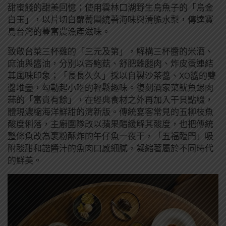
甜蜜餞的甜美回憶；使用雲林口湖野生烏魚子的「烏金
白玉」，以片切白蘿蔔圍繞著海味與清脆水梨，傳達寶
島台灣的豐富農漁產滋味。
致敬台菜三杯雞的「三元及第」，解構三杯醬的米酒、
麻油與醬油，分別以杏鮑菇、舒肥雞腿肉、炸皮蛋連結
其風味印象；「長長久久」採以自製沙茶醬、XO醬的雙
醬堆疊，勾勒起小吃的輕鬆趣味。復刻酒家菜魷魚螺肉
蒜的「富貴有餘」，在經典食材之外再加入干貝點綴，
體現濃縮海洋鮮甜的清新版。傳統宴客常見的五柳枝魚
酸度俐落，主廚團隊改以蘋果醋緩解其酸度，也把傳統
整條魚改為裹粉酥炸的午仔魚一夜干，「五福臨門」吸
附酸甜和諧醬汁的魚肉口感細膩，凝縮著屬於不同時代
的鮮美。