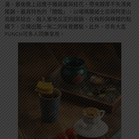
湯，最後撒上話應子糖葫蘆與桂花，帶來醇厚不失清爽
尾韻。最具特色的「醴醞」，以噶瑪蘭威士忌與阿里山
烏龍茶結合，融入蜜地瓜泥的甜韻，在梅粉與檸檬的點
綴下，交織出獨一無二的味覺體驗。此外，亦有大盅
PUNCH可多人同樂享用。