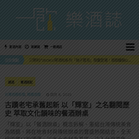
影音內容
新鮮貨
一飲商店
萬眾敲碗如期回歸！SUNMAI金色三麥3度攜手花蓮瓜農品牌「阿強西瓜」
注目焦點
三得利六ROKU琴酒旬系列「柚子雪見」限量登場！首款罐裝GIN SODA 10月同步上市
美國正式恢復蘇格蘭威士忌零關稅！烈酒產業再次迎來重磅利多
大摩DALMORE典藏珍稀年份系列全新力作，VINTAGE 2010攜手VINTAGE 2006
ABSOLUT 攜手 TABASCO® 重磅跨界，辣味伏特加7月強勢登台一口重擊味蕾
萬眾敲碗如期回歸！SUNMAI金色三麥3度攜手花蓮瓜農品牌「阿強西瓜」
調酒
餐酒搭配
三得利六ROKU琴酒旬系列「柚子雪見」限量登場！首款罐裝GIN SODA 10月同步上市
台灣酒圈新聞
,
精選酒聞
四月 8, 2025
古蹟老宅承舊起新 以「輝室」之名翻閱歷
史 萃取文化韻味的餐酒辦桌
「輝室」以「餐酒辦桌」概念拆解、重組台灣傳統美食
為精髓，將在地食材與傳統辦桌的豐盛熱鬧結合。全天