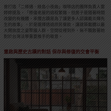
曾打造「二條通．綠島小夜曲」咖啡店的團隊負責人雷
婷婷提及，「修復老屋的過程繁雜，但房子是隨著時間
改變的有機體，承攬古蹟是為了讓更多人認識戴炎輝先
生的故事」，於是選擇透過庶民餐飲，讓建築載體以最
大開放度之姿聚攏人群，空間從裡到外，無不飄散著她
對於台灣法學重要推手的敬意。
重啟與歷史古蹟的對話 保存與修復的交會平衡