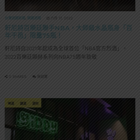
台灣酒圈新聞
,
精選酒聞
六月 17, 2022
軒尼詩百樂廷聯手NBA，大師級水晶瓶身「百
年干邑」限量75瓶！
軒尼詩自2021年起成為全球首位「NBA官方烈酒」，
2022百樂廷顯赫系列向NBA75週年致敬
0 SHARES
無迴響
啤酒
調酒
酒吧