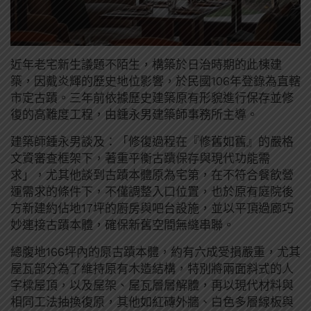
近年老宅新生議題不陌生，構築於日治時期的此棟建
築，因戴炎輝的歷史地位影響，於民國106年登錄為直轄
市定古蹟。三年前依據歷史建築原有形貌進行保存並修
復的高難度工程，由鍾永男建築師事務所主導。
建築師鍾永男談及：「修復過程在『修舊如舊』的嚴格
文資審查框架下，著重平衡古蹟保存與現代功能需
求」，尤其他談到古蹟本體原為宅第，在不符合餐飲營
運需求的條件下，不僅調整入口位置，也於原有庭院後
方新建約佔地17坪的廚房與吧台設施，並以平頂過廊巧
妙連接古蹟本體，確保新舊空間無縫串聯。
總腹地166坪內的原古蹟本體，約有六成受損嚴重，尤其
屋瓦部分為了維持原有木造結構，特別將兩面斜式的人
字樑屋頂，以及屋架、屋瓦層層解體，再以現代材料與
相同工法抽換復原，其他如紅磚外牆、白色多層線板與