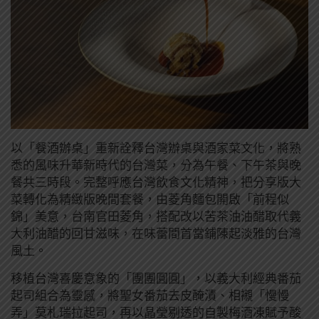
以「餐酒辦桌」重新詮釋台灣辦桌與酒家菜文化，將熟
悉的風味升華新時代的台灣菜，分為午餐、下午茶與晚
餐共三時段。完整呼應台灣飲食文化精神，把分享版大
菜轉化為精緻版晚間套餐，由菱角麵包開啟「前程似
錦」美意，台南官田菱角，搭配改以苦茶油油醋取代義
大利油醋的回甘滋味，在味蕾間首當鋪陳起淡雅的台灣
風土。
移植台灣喜慶意象的「團團圓圓」，以義大利經典番茄
起司組合為靈感，將聖女番茄去皮醃漬、相襯「慢慢
弄」莫札瑞拉起司，再以晶瑩剔透的自製梅酒凍賦予酸