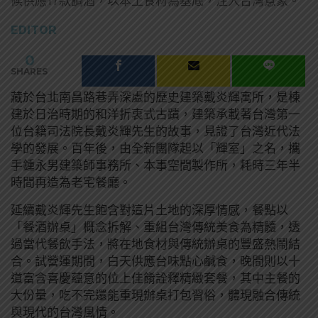
候供應17款調酒，以本土食材為基底，注入台灣意象。
EDITOR
0
SHARES
藏於台北南昌路巷弄深處的歷史建築戴炎輝寓所，是棟
建於日治時期的和洋折衷式古蹟，建築承載著台灣第一
位台籍司法院長戴炎輝先生的故事，見證了台灣近代法
學的發展。百年後，由全新團隊起以「輝室」之名，攜
手鍾永男建築師事務所、本事空間製作所，耗時三年半
時間再造為老宅餐廳。
延續戴炎輝先生飽含對這片土地的深厚情感，餐點以
「餐酒辦桌」概念拆解、重組台灣傳統美食為精髓，透
過當代餐飲手法，將在地食材與傳統辦桌的豐盛熱鬧結
合。試營運期間，白天供應台味點心鹹食，晚間則以十
道富含喜慶蘊意的位上佳餚詮釋精緻套餐，其中主餐的
大份量，吃不完還能重現辦桌打包習俗，體現融合傳統
與現代的台灣風情。