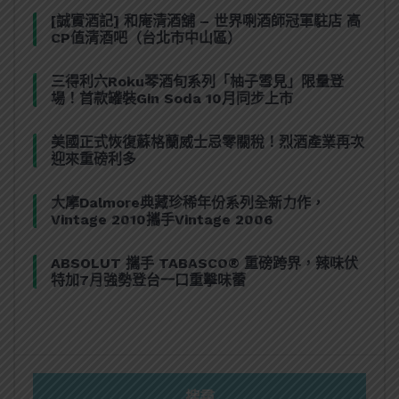
[誠實酒記] 和庵清酒舖 – 世界唎酒師冠軍駐店 高
CP值清酒吧（台北市中山區）
三得利六Roku琴酒旬系列「柚子雪見」限量登
場！首款罐裝Gin Soda 10月同步上市
美國正式恢復蘇格蘭威士忌零關稅！烈酒產業再次
迎來重磅利多
大摩Dalmore典藏珍稀年份系列全新力作，
Vintage 2010攜手Vintage 2006
ABSOLUT 攜手 TABASCO® 重磅跨界，辣味伏
特加7月強勢登台一口重擊味蕾
搜尋