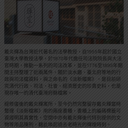
戴炎輝為台灣近代著名的法學教授，自1955年起於國立
臺灣大學教授法學，於1970年代擔任司法院院長與大法
官時期，推動一系列的司法改革，並在1776⾄1895年期
間主持整理了近兩萬件，關於淡⽔廳、臺北府等地的⾏
政與司法檔資料，與之命名的《淡新檔案》，是目前研
究清代⾏政、司法、社會、經濟歷史的珍貴史料，也是
現存唯一的清代臺灣府縣檔案。
經修復後的戴炎輝寓所，至今仍然完整留存戴炎輝當時
整理《淡新檔案》用的兩座書櫃，書櫃上的編碼標籤可
資證明其真實性，空間中亦有戴炎輝後代特別提供的文
物等用品陳列，藉此喚起過去老時光的輝煌時刻。