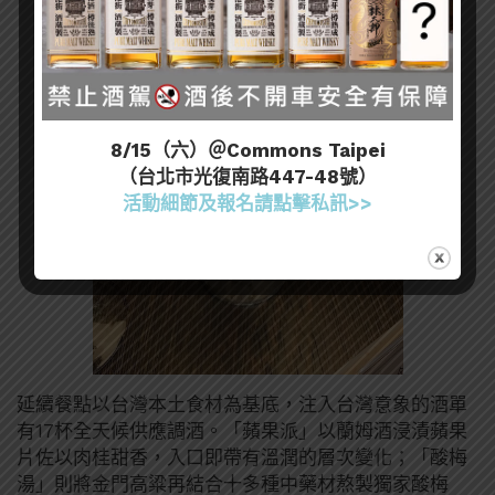
8/15（六）＠Commons Taipei
（台北市光復南路447-48號）
活動細節及報名請點擊私訊>>
延續餐點以台灣本土食材為基底，注入台灣意象的酒單
有17杯全天候供應調酒。「蘋果派」以蘭姆酒浸漬蘋果
片佐以肉桂甜香，入口即帶有溫潤的層次變化；「酸梅
湯」則將金門高粱再結合十多種中藥材熬製獨家酸梅