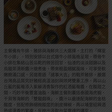
主餐備有牛排、豬排與海鮮共三大選擇，主打的「輝室
牛小排」，特別安排以台式燉牛小排風格呈現，帶骨牛
小排在集結山苦瓜乾的微苦回甘、仙渣的淡淡甜韻以及
烏龍茶清新醬汁燉煮後，帶來輕盈細膩風味，可享受軟
嫩飽滿口感。另道寄語「諸事大吉」的戰斧豬排，嚴選
台灣高品質究好豬經高溫油封與烘烤雙重工序，再以山
丘藍的藍莓添入紫蘇清香製作的紅酒藍莓醬，在酸甜之
間，巧妙平衡豐富油脂。海鮮主餐則囊括泰國海虎蝦、
干貝等海鮮的「雙龍戲珠」，醬汁以最速配海鮮的金桔
酸度，搭配修飾細微酸度的剝皮辣椒，再以埔里紹興酒
熟成清香的繁複，反映出汲取台菜靈魂的講究。