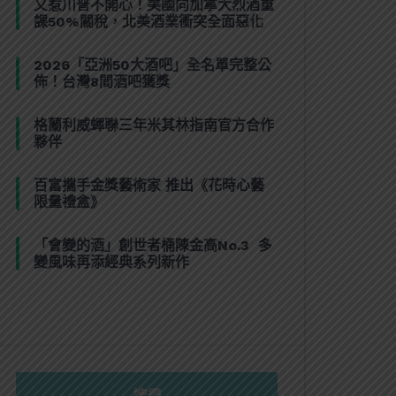
又惹川普不開心！美國向加拿大烈酒重
課50%關稅，北美酒業衝突全面惡化
2026「亞洲50大酒吧」全名單完整公
佈！台灣8間酒吧獲獎
格蘭利威蟬聯三年米其林指南官方合作
夥伴
百富攜手金獎藝術家 推出《花時心藝
限量禮盒》
「會變的酒」創世者桶陳金高No.3 多
變風味再添經典系列新作