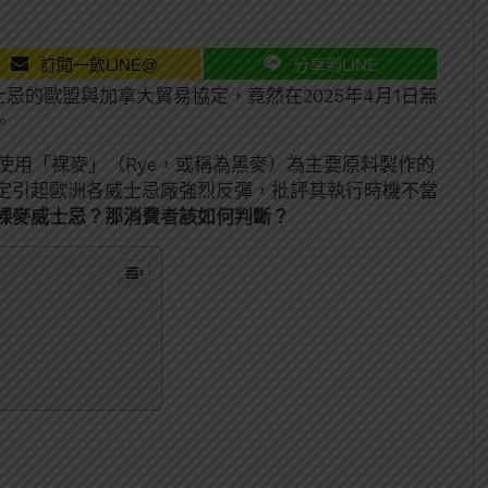
訂閱一飲LINE@
分享到LINE
士忌的歐盟與加拿大貿易協定，竟然在2025年4月1日無
。
使用「裸麥」（Rye，或稱為黑麥）為主要原料製作的
定引起歐洲各威士忌廠強烈反彈，批評其執行時機不當
裸麥威士忌？那消費者該如何判斷？