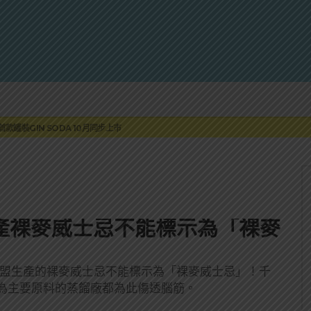
蓮瓜農品牌「阿強西瓜」
罐裝GIN SODA 10月同步上市
來重磅利多
 2010攜手VINTAGE 2006
伏特加7月強勢登台一口重擊味蕾
蓮瓜農品牌「阿強西瓜」
罐裝GIN SODA 10月同步上市
產裸麥威士忌不能標示為「裸麥
範歐盟生產的裸麥威士忌不能標示為「裸麥威士忌」！千
為主要原料的蒸餾廠都為此傷透腦筋。