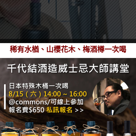
稀有水楢、山櫻花木、梅酒樽一次喝
威士忌
，但實際上，加拿大法規允許任何在加拿大生產
麥威士忌」。Munch 認為，更合理的保護方式應該
丹麥威士忌」等等，又或者是參考法國「香檳」的規
品種和釀造方法，才能稱為香檳，而非以裸麥原料名稱