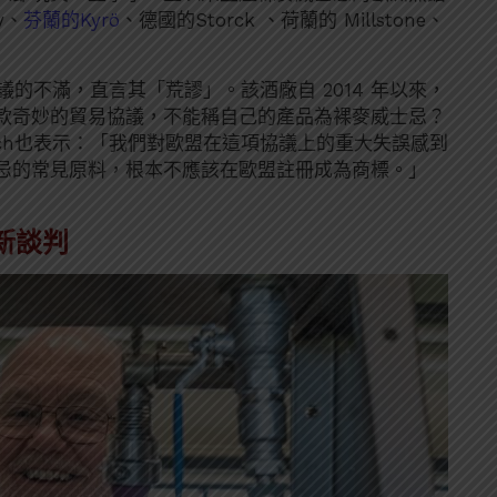
y、
芬蘭的Kyrö
、德國的Storck 、荷蘭的 Millstone、
的不滿，直言其「荒謬」。該酒廠自 2014 年以來，
款奇妙的貿易協議，不能稱自己的產品為裸麥威士忌？
 Munch也表示：「我們對歐盟在這項協議上的重大失誤感到
忌的常見原料，根本不應該在歐盟註冊成為商標。」
新談判