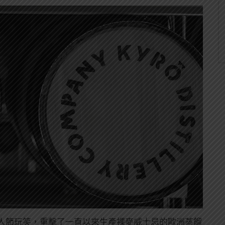
人節玩笑，重擊了一直以來生產裸麥威士忌的歐洲蒸餾