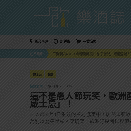
影音內容
新鮮貨
一飲商店
萬眾敲碗如期回歸！SUNMAI金色三麥3度攜手花
注目焦點
三得利六ROKU琴酒旬系列「柚子雪見」限量登場！首款
美國正式恢復蘇格蘭威士忌零關稅！烈酒產業再次迎
大摩DALMORE典藏珍稀年份系列全新力作，VINTAGE
ABSOLUT 攜手 TABASCO® 重磅跨界，辣味
萬眾敲碗如期回歸！SUNMAI金色三麥3度攜手花
威士忌
裸麥
三得利六ROKU琴酒旬系列「柚子雪見」限量登場！首款
精選酒聞
四月 9, 2025
這不是愚人節玩笑，歐洲
威士忌」！
2025年4月1日生效的貿易協定中，居然規
萬別以為這是愚人節玩笑，歐洲好幾間以裸麥