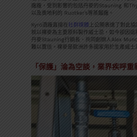
廠廠，受到影響的包括丹麥的Stauning 和Th
以及奧地利的 Ruotker’s等蒸餾廠。
Kyrö酒廠直接在
社群媒體
上公開表達了對此協議
就以裸麥為主要原料製作威士忌，如今卻因這
丹麥Stauning行銷長、共同創辦人Alex
難以置信。裸麥是歐洲許多國家用於生產威士
「保護」淪為空談，業界疾呼重