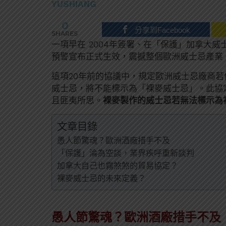
YUSHIANG
0
分享到Facebook
SHARES
一項早在 2004年簽署、在「保護」加拿大威
預警宣布正式生效，震撼整個歐洲威士忌產業
這項20年前的協議中，規定歐洲威士忌廠商若
威士忌，將不能標示為「裸麥威士忌」。此協
且匪夷所思。
裸麥製作的威士忌若無法標示為
文章目錄
愚人節驚魂？歐洲酒廠措手不及
「保護」淪為空談，業界疾呼重新談判
加拿大自己也霧煞煞的貿易協定？
裸麥威士忌的未來定義？
愚人節驚魂？歐洲酒廠措手不及