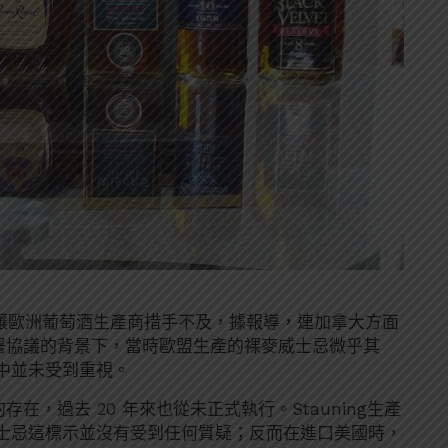
僅讓歐洲葡萄酒生產商措手不及，據報導，連加拿大方面
簽署協議的背景下，當時歐盟生產的裸麥威士忌微乎其
中並未受到重視。
在，過去 20 年來也從未正式執行。Stauning生產
士忌這標示並沒有受到任何質疑；反而在進口美國時，