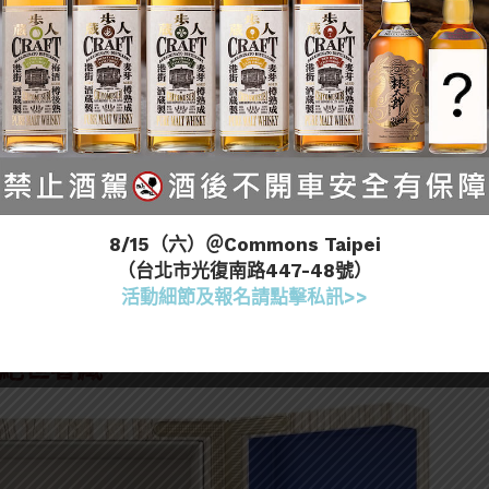
世絕響。Emma Walker 承襲大師級調和工藝，
[3]
中，史無前例地取自高達六家幽靈酒廠
，不只年份罕
藏價值更顯奢華珍奇。
，為沈睡酒液賦予生命，更是考驗功力。用越陳越香來
珍稀高年份的原酒，以精湛的融合工藝手法，巧妙地綻
濃郁香草、太妃糖與香料氣息，並交織茶葉與薄荷的清新味蕾。
栗與熱帶水果果香，一層一層堆疊出木質香料的深邃風韻，並
士忌襯托下，賦予酒體醇厚質感，甘甜多汁的莓果與糖漬水果風味
8/15（六）＠Commons Taipei
Glen Albyn、Dalwhinnie勾勒出熟成肉的淡
（台北市光復南路447-48號）
產」的Brora酒廠特有的藍紋乳酪的煙燻調性，為這
活動細節及報名請點擊私訊>>
繞，入口之際即體驗其不斐價值。
瓶絕世奢藏