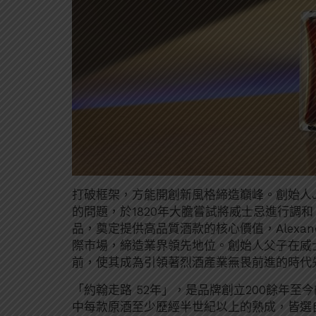
打破框架，方能開創新風格締造巔峰。創始人Jo
的問題，於1820年大膽嘗試將威士忌進行調
品，奠定提供高品質酒款的核心價值，Alexande
際市場，締造業界領先地位。創始人父子在威
前，使其成為引領著烈酒產業無畏前進的時代
「約翰走路 52年」，是品牌創立200餘年
中每款原酒至少歷經半世紀以上的熟成，皆選