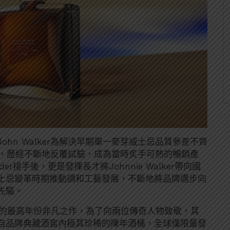
hn Walker為解決早期單一麥芽威士忌品質參差不齊
和，歷經不斷地反覆試驗，成為當時炙手可熱的暢銷產
r接手後，更是發揮長才將Johnnie Walker帶向國
士忌變革時期推動調和工藝發展，不斷地將品牌邁步向
先驅。
至今的最高年份非凡之作，為了向兩位傳奇人物致敬，其
自品牌典藏酒窖內極其珍稀的陳年酒桶，全球僅限量發