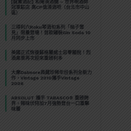
[誠實酒記] 和庵清酒舖 – 世界唎酒師
冠軍駐店 高CP值清酒吧（台北市中山
區）
三得利六Roku琴酒旬系列「柚子雪
見」限量登場！首款罐裝Gin Soda 10
月同步上市
美國正式恢復蘇格蘭威士忌零關稅！烈
酒產業再次迎來重磅利多
大摩Dalmore典藏珍稀年份系列全新力
作，Vintage 2010攜手Vintage
2006
ABSOLUT 攜手 TABASCO® 重磅跨
界，辣味伏特加7月強勢登台一口重擊
味蕾