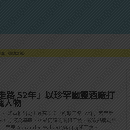
來重磅利多
最終章 -《椰風煖韻》
限時登場
刮起派對旋風！
罐裝GIN SODA 10月同步上市
來重磅利多
最終章 -《椰風煖韻》
「約翰走路 52年」以珍罕幽靈酒廠打
魂人物
ker， 隆重推出史上最高年份「約翰走路 52年」奢華鉅
lleries）原液為基底，透過精確的調和工藝，致敬品牌創始
華克 Alexander Walker的超群調和工藝。