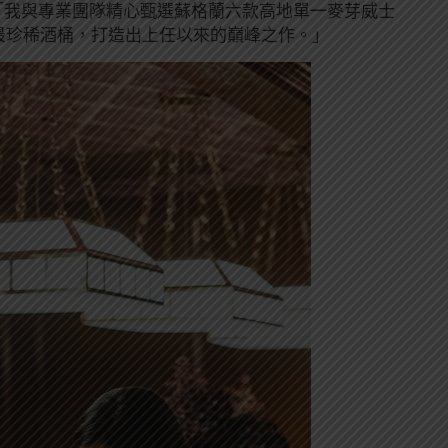
表示：「我與專業團隊精心甄選蘇格蘭六款高地單一麥芽威士
最珍稀酒桶，打造出上任以來的巔峰之作。」