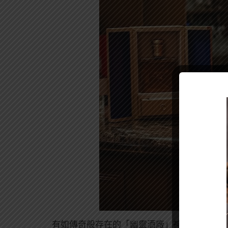
有如傳奇般存在的「幽靈酒廠」神秘珍稀，其