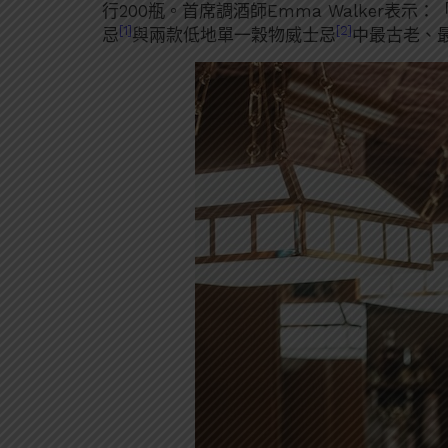
行200瓶。首席調酒師Emma Walker
[1]
[2]
忌
與兩款低地單一穀物威士忌
中最古老、