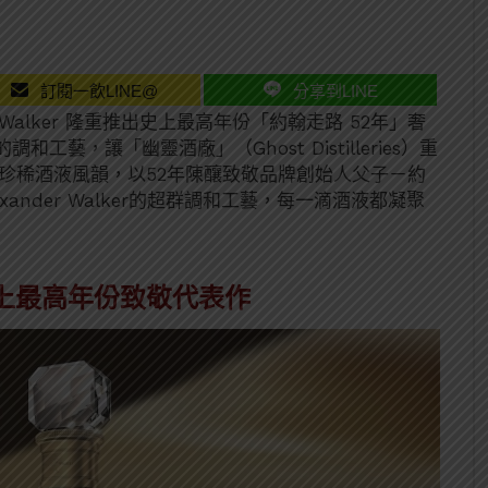
訂閱一飲LINE@
分享到LINE
Walker 隆重推出史上最高年份「約翰走路 52年」奢
藝，讓「幽靈酒廠」（Ghost Distilleries）重
六家珍稀酒液風韻，以52年陳釀致敬品牌創始人父子－約
lexander Walker的超群調和工藝，每一滴酒液都凝聚
上最高年份致敬代表作