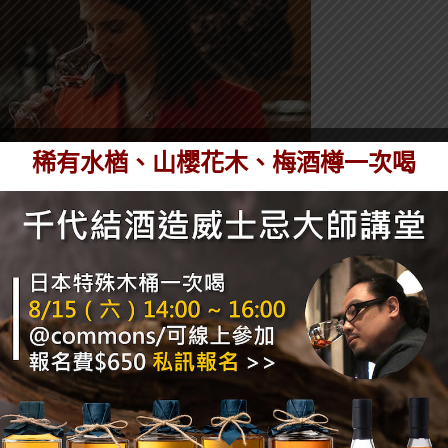
稀有水楢、山櫻花木、梅酒樽一次喝
窖藏原酒有著「喝一滴即少一滴」的罕見價值，讓每個