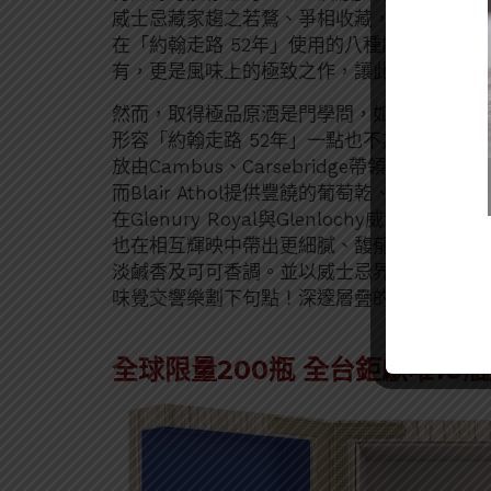
威士忌藏家趨之若鶩、爭相收藏，就為了品嚐這曠
在「約翰走路 52年」使用的八種威士忌原液
有，更是風味上的極致之作，讓此限量瓶的收
然而，取得極品原酒是門學問，如何喚醒經典
形容「約翰走路 52年」一點也不為過，富含
放由Cambus、Carsebridge帶領的
而Blair Athol提供豐饒的葡萄乾、黑醋
在Glenury Royal與Glenlochy威
也在相互輝映中帶出更細膩、馥郁口感。最後，尾韻以
淡鹹香及可可香調。並以威士忌界尊為「窖藏遺
味覺交響樂劃下句點！深邃層疊的滋味餘韻繚
全球限量200瓶 全台鉅獻唯10