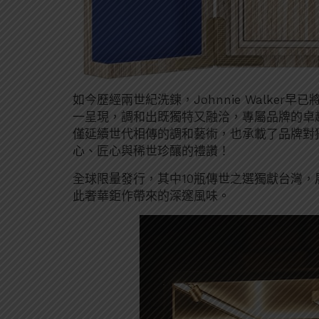
如今歷經兩世紀洗鍊，Johnnie Walke
一呈現，調和出既獨特又融洽，專屬品牌的卓
僅延續世代相傳的調和藝術，也承載了品牌對
心、匠心與稀世珍釀的禮讚！
全球限量發行，其中10瓶傳世之選獨獻台灣
此奢華鉅作帶來的深邃風味。