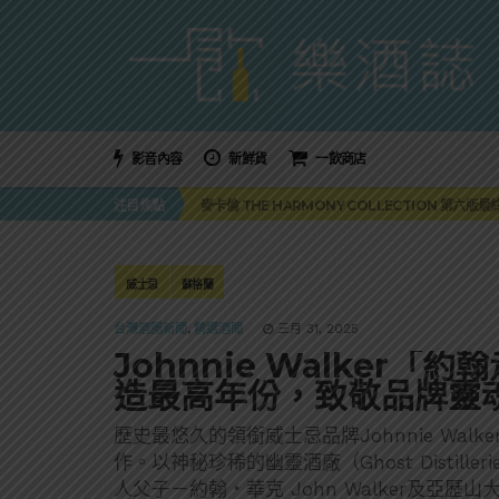
影音內容
新鮮貨
一飲商店
美國正式恢復蘇格蘭威士忌零關稅！烈酒產業再次迎
注目焦點
麥卡倫 THE HARMONY COLLECTION 第六版
角嗨尬炸物X爽快這一步，角瓶攜手頂呱呱 全新套餐
「MONSTER NIGHT OUT 魔爪特調之夜」盛夏
三得利六ROKU琴酒旬系列「柚子雪見」限量登場！首款
美國正式恢復蘇格蘭威士忌零關稅！烈酒產業再次迎
威士忌
蘇格蘭
麥卡倫 THE HARMONY COLLECTION 第六版
台灣酒圈新聞
,
精選酒聞
三月 31, 2025
Johnnie Walker
造最高年份，致敬品牌靈
歷史最悠久的領銜威士忌品牌Johnnie Wal
作。以神秘珍稀的幽靈酒廠（Ghost Disti
人父子－約翰・華克 John Walker及亞歷山大・