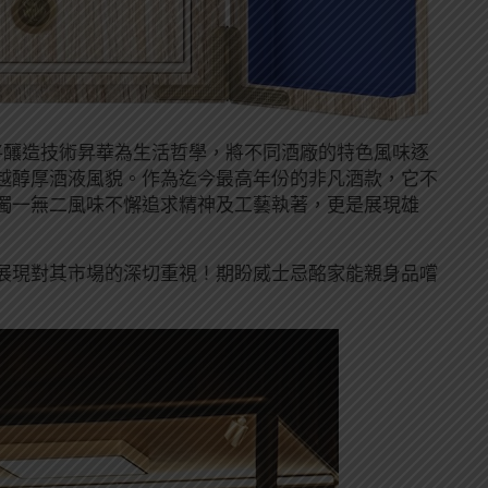
r早已將釀造技術昇華為生活哲學，將不同酒廠的特色風味逐
越醇厚酒液風貌。作為迄今最高年份的非凡酒款，它不
獨一無二風味不懈追求精神及工藝執著，更是展現雄
，展現對其市場的深切重視！期盼威士忌酩家能親身品嚐