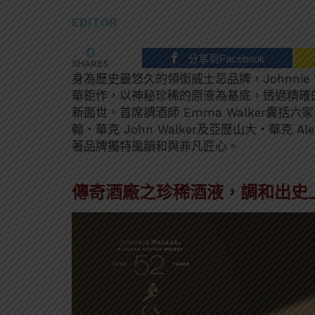
EDITOR
0
分享到Facebook
SHARES
身為歷史最悠久的領銜威士忌品牌，Johnnie 
華鉅作，以神秘珍稀的原液為基底，透過精確的調和工
新面世。首席調酒師 Emma Walker囊括
翰・華克 John Walker及亞歷山大・華克 A
著品牌獨特風韻和與非凡匠心。
傳奇酒廠之珍稀酒液，調和出史