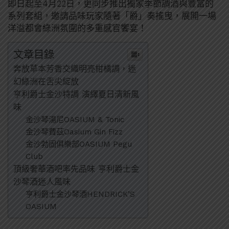
即日起至4月22日，更同步推出獨家季節調酒與豐富的
系列套組，邀請品味玩家隨著「爵」奏搖曳，展開一場
洋溢都會綠洲氛圍的多重感官饗宴！
文章目錄
奔放草本芳香交織明亮柑橘調，迷
幻綠洲在舌尖綻放
亨利爵士金沙特調 演繹夏日清新風
味
金沙琴湯尼OASIUM & Tonic
金沙琴費茲Oasium Gin Fizz
金沙勃固俱樂部OASIUM Pegu
Club
頂級奢華酒吧率先品味 亨利爵士金
沙琴酒迷人風味
亨利爵士金沙琴酒HENDRICK’S
OASIUM