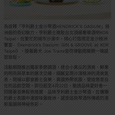
為詮釋「亨利爵士金沙琴酒HENDRICK’S OASIUM」綠
洲般的奇幻魅力，亨利爵士進駐台北頂級奢華酒吧KOR
Taipei。在繁忙的城市沙漠中，傾心打造限定金沙綠洲
饗宴-《Hendrick’s Oasium: GIN & GROOVE at KOR
Taipei》，隨著爵犬 Joe Trane音符律動間展開一場感
官旅程。
活動期間推出獨家季節調酒，揉合小黃瓜的清爽、鮮果
的明亮與草本的層次交織，細膩呈現沙漠綠洲的清爽氣
息。現場以都會爵士音樂、異國熱帶氛圍，營造愜意自
在的品飲空間。即日起至4月22日，邀請品味愛好者一
同隨著音樂鬆弛搖擺、品味亨利爵士金沙琴酒，在慵懶
的爵士氛圍中漫遊味蕾綠洲，感受這款琴酒所傳遞的清
新風韻與神祕色彩。