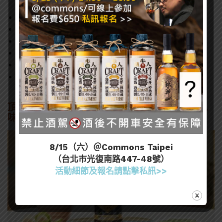
找一個雪克杯
倒入亨利爵士金沙琴酒50ml\
加入橙酒25ml
加入萊姆汁、糖漿各15ml
加入1滴苦精再加冰塊
均勻搖晃後過濾倒進馬丁尼杯
頂級奢華酒吧率先品味 亨利爵士金沙琴酒迷人風
味
8/15（六）＠Commons Taipei
（台北市光復南路447-48號）
活動細節及報名請點擊私訊>>