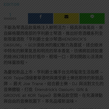
EDITOR
1
SHARES
不斷為琴酒品飲風格注入鮮明活力，極具英倫風尚、來
自蘇格蘭西南部的亨利爵士琴酒，推出好奇酒櫃系列全
新限量酒款「亨利爵士金沙琴酒HENDRICK’S
OASIUM」。以沙漠綠洲的魔幻魅力為靈感，揉合綠洲
中特有的鮮果氣息和明亮的草本香氣，彷彿將如詩如畫
的綠洲幻境封存於瓶中。輕啜一口，即刻開啟沁涼清爽
的味蕾旅程。
為慶祝新品上市，亨利爵士攜手台北時髦夜生活指標 –
KOR Taipei頂級奢華酒吧與廣受爵士樂迷期待的新銳品
牌 – 爵犬 Joe Trane，結合爵士樂、DJ 與派對文化的
音樂體驗，打造《Hendrick’s Oasium: GIN &
GROOVE at KOR Taipei》音樂品飲空間。在充滿律動
與自由的音樂氛圍下，率先品嚐新滋味。