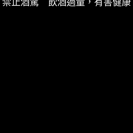
禁止酒駕 飲酒過量，有害健康
精選酒聞
五月 23, 2022
泡進調酒裡？英國推出世界首款「Pornstar
Martini SPA」
英國SpaSeekers推出了世界第一款「調酒SPA」，泡的
還是世界最多人搜尋的調酒Pornstar Martini。
109 SHARES
無迴響
冰與火之歌
酒吧