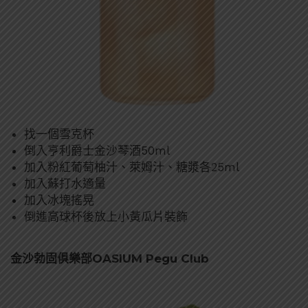
找一個雪克杯
倒入亨利爵士金沙琴酒50ml
加入粉紅葡萄柚汁、萊姆汁、糖漿各25ml
加入蘇打水適量
加入冰塊搖晃
倒進高球杯後放上小黃瓜片裝飾
金沙勃固俱樂部OASIUM Pegu Club