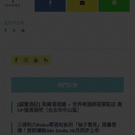
1
SHARES
EDITOR
熱門文章
[誠實酒記] 和庵清酒舖 – 世界唎酒師冠軍駐店 高
CP值清酒吧（台北市中山區）
三得利六Roku琴酒旬系列「柚子雪見」限量登
場！首款罐裝Gin Soda 10月同步上市