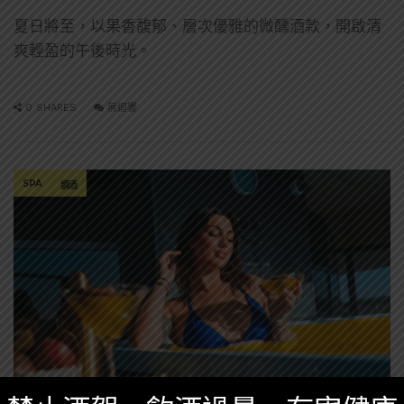
夏日將至，以果香馥郁、層次優雅的微醺酒款，開啟清
爽輕盈的午後時光。
0 SHARES
無迴響
SPA
調酒