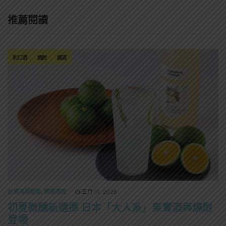
推薦閱讀
利口酒
燒酎
調酒
台灣酒圈新聞
,
精選酒聞
五月 11, 2026
初夏微醺新選擇 日本「大人系」果實酒與燒酎
登場