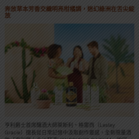
奔放草本芳香交織明亮柑橘調，迷幻綠洲在舌尖綻
放
亨利爵士首席釀酒大師萊斯利・格雷西（Lesley
Gracie）擅長從日常記憶中汲取創作靈感，全新限量酒