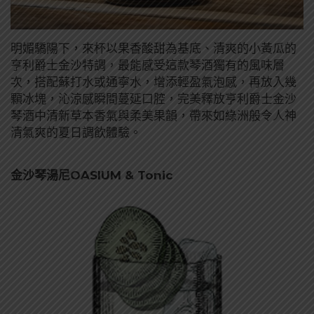
明媚驕陽下，來杯以果香酸甜為基底、清爽的小黃瓜的
亨利爵士金沙特調，最能感受這款琴酒獨有的風味層
次，搭配蘇打水或通寧水，增添輕盈氣泡感，再放入幾
顆冰塊，沁涼感瞬間蔓延口腔，完美釋放亨利爵士金沙
琴酒中清新草本香氣與柔美果韻，帶來如綠洲般令人神
清氣爽的夏日調飲體驗。
金沙琴湯尼OASIUM & Tonic