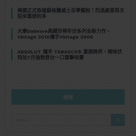
美國正式恢復蘇格蘭威士忌零關稅！烈酒產業再次
迎來重磅利多
大摩Dalmore典藏珍稀年份系列全新力作，
Vintage 2010攜手Vintage 2006
ABSOLUT 攜手 TABASCO® 重磅跨界，辣味伏
特加7月強勢登台一口重擊味蕾
搜尋
SEARCH
SEARCH
FOR: