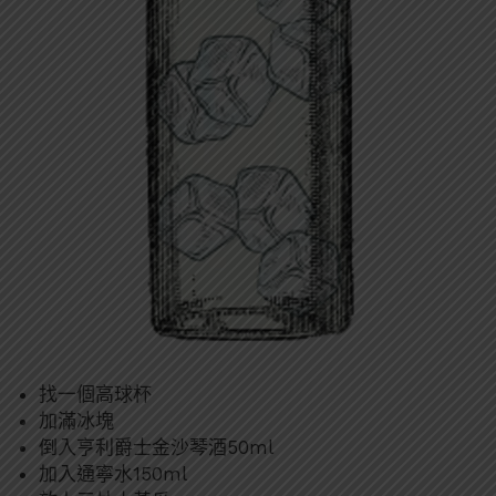
找一個高球杯
加滿冰塊
倒入亨利爵士金沙琴酒50ml
加入通寧水150ml