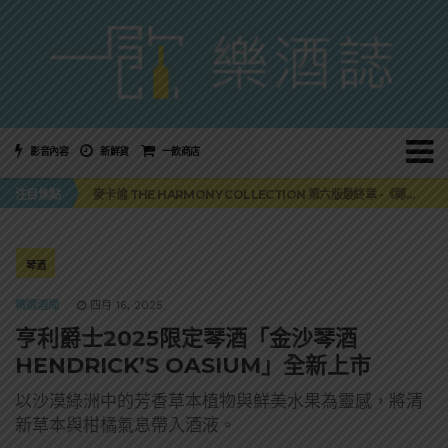
影音內容
新鮮貨
一飲商店
美國正式恢復蘇格蘭威士忌零關稅！烈酒產業再次迎來重磅利多
麥卡倫 THE HARMONY COLLECTION 第六版最終章 -《椰風煖韻》
注目焦點
角嗨尬炸物X爽快這一步，角瓶攜手頂呱呱 全新套餐限時登場
「MONSTER NIGHT OUT 魔爪特調之夜」盛夏刮起派對旋風！
三得利六ROKU琴酒旬系列「柚子雪見」限量登場！首款罐裝GIN SODA 10月同步上市
美國正式恢復蘇格蘭威士忌零關稅！烈酒產業再次迎來重磅利多
琴酒
麥卡倫 THE HARMONY COLLECTION 第六版最終章 -《椰風煖韻》
精選酒聞
四月 16, 2025
亨利爵士2025限定琴酒「金沙琴酒
HENDRICK’S OASIUM」全新上市
以沙漠綠洲中的芳香草本植物與鮮美水果為靈感，將清
新草本與柑橘氣息帶入酒液。