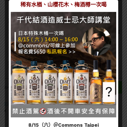
稀有水楢、山櫻花木、梅酒樽一次喝
訂閱一飲樂酒誌電子報
喜歡我們的內容嗎？在此訂閱電子報，掌握最新酒聞和獨家
會員優惠吧！
49
SHARES
EDITOR
8/15（六）＠Commons Taipei