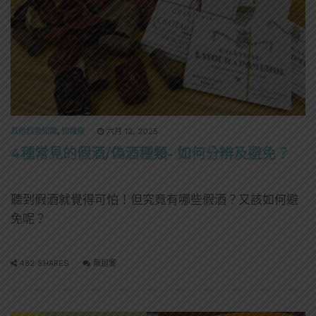
其他烈酒知識
,
知識庫
六月 12, 2025
4種常見的假酒/偽酒種類- 如何分辨及避免？
聽到假酒就覺得可怕！但究竟有哪些假酒？又該如何避
免呢？
482 SHARES
無迴響