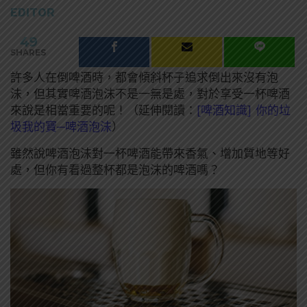
EDITOR
49
SHARES
許多人在倒啤酒時，都會傾斜杯子追求倒出來沒有泡
沫，但其實啤酒泡沫不是一無是處，對於享受一杯啤酒
來說是相當重要的呢！（延伸閱讀：
[啤酒知識] 你的垃
圾我的寶─啤酒泡沫
）
雖然說啤酒泡沫對一杯啤酒能帶來香氣、增加質地等好
處，但你有看過整杯都是泡沫的啤酒嗎？