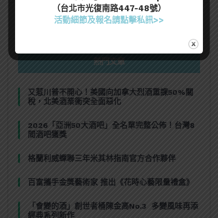
（台北市光復南路447-48號）
活動細節及報名請點擊私訊>>
熱門文章
又惹川普不開心！美國向加拿大烈酒重課50%關
稅，北美酒業衝突全面惡化
2026「亞洲50大酒吧」全名單完整公佈！台灣8
間酒吧獲獎
格蘭利威蟬聯三年米其林指南官方合作夥伴
百富攜手金獎藝術家 推出《花時心藝限量禮盒》
「會變的酒」創世者桶陳金高No.3 多變風味再添
經典系列新作