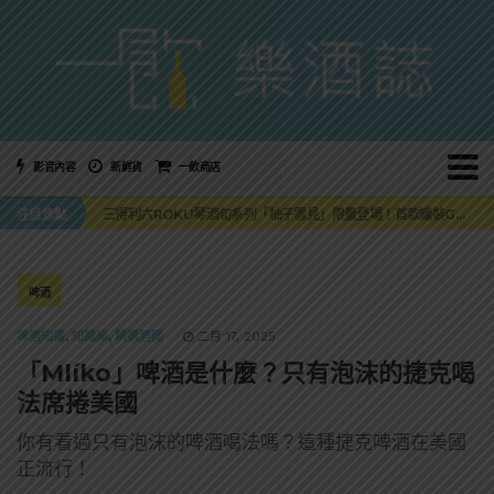
影音內容
新鮮貨
一飲商店
萬眾敲碗如期回歸！SUNMAI金色三麥3度攜手花蓮瓜農品牌「阿強西瓜」
注目焦點
三得利六ROKU琴酒旬系列「柚子雪見」限量登場！首款罐裝GIN SODA 10月同步上市
美國正式恢復蘇格蘭威士忌零關稅！烈酒產業再次迎來重磅利多
大摩DALMORE典藏珍稀年份系列全新力作，VINTAGE 2010攜手VINTAGE 2006
ABSOLUT 攜手 TABASCO® 重磅跨界，辣味伏特加7月強勢登台一口重擊味蕾
萬眾敲碗如期回歸！SUNMAI金色三麥3度攜手花蓮瓜農品牌「阿強西瓜」
啤酒
三得利六ROKU琴酒旬系列「柚子雪見」限量登場！首款罐裝GIN SODA 10月同步上市
啤酒知識
,
知識庫
,
精選酒聞
二月 17, 2025
「Mlíko」啤酒是什麼？只有泡沫的捷克喝
法席捲美國
你有看過只有泡沫的啤酒喝法嗎？這種捷克啤酒在美國
正流行！