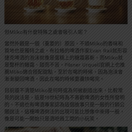
但Mlíko有什麼特殊之處會吸引人呢？
當然外觀是一個（重要的）原因，不過Mlíko的香味和
質地也是獨特之處。布拉格的啤酒作家Evan Rail就形容
捷克啤酒的泡沫就像是蛋糕上的糖霜慕斯，而Mlíko就
是整杯的糖霜、甜而不苦。Pilsner Urquell官網上也推
薦Mlíko適合搭配甜點。至於在喝的時候，因為泡沫會
漸漸變回啤酒，因此在喝的時候要盡快喝完。
目前還不清楚Mlíko是何時或為何被創造出來，比較常
見的說法是，這是19世紀時為不喜歡啤酒的女性所發明
的。不過也有啤酒專家認為這個故事只是一般的行銷公
關說法，這種啤酒倒法的出現可能比想像中來得一般，
像是可能一開始只是酒吧員工間的小玩笑。