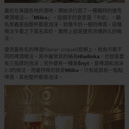
最近在美國各地的酒吧，開始流行起了一種獨特的捷克
啤酒喝法—「
Mlíko
」。這個字的意思是「牛奶」，顧
名思義是指整杯都是泡沫，就像牛奶一樣的啤酒。這種
喝法乍看之下莫名其妙，實際上卻是捷克流傳許久的喝
法。
捷克最有名的啤酒Pilsner Urquell官網上，就有示範不
同的啤酒喝法。其中最常見的稱為
Hladinka
，也就是要
有三指厚的泡沫；另外還有一種是
Šnyt
，是啤酒和泡沫
2:3的倒法，而最特殊的就是
Mlíko
，只有底部有一點點
啤酒，其他整杯都是泡沫。