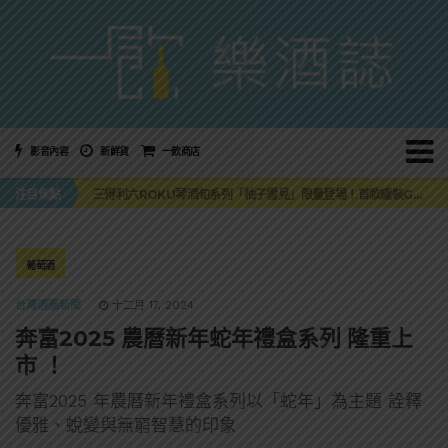
影音內容
新鮮貨
一飲商店
萬眾敲碗如期回歸！SUNMAI金色三麥3度攜手花蓮瓜農品牌「阿強西瓜」
注目焦點
三得利六ROKU琴酒旬系列「柚子雪見」限量登場！首款罐裝GIN SODA 10月同步上市
美國正式恢復蘇格蘭威士忌零關稅！烈酒產業再次迎來重磅利多
大摩DALMORE典藏珍稀年份系列全新力作，VINTAGE 2010攜手VINTAGE 2006
ABSOLUT 攜手 TABASCO® 重磅跨界，辣味伏特加7月強勢登台一口重擊味蕾
萬眾敲碗如期回歸！SUNMAI金色三麥3度攜手花蓮瓜農品牌「阿強西瓜」
葡萄酒
三得利六ROKU琴酒旬系列「柚子雪見」限量登場！首款罐裝GIN SODA 10月同步上市
台灣酒圈新聞
十二月 17, 2024
奔富2025 農曆新年蛇年禮盒系列 隆重上
市 ！
奔富2025 年農曆新年禮盒系列以「蛇年」為主題 詮釋
優雅、蛻變與無窮智慧的印象