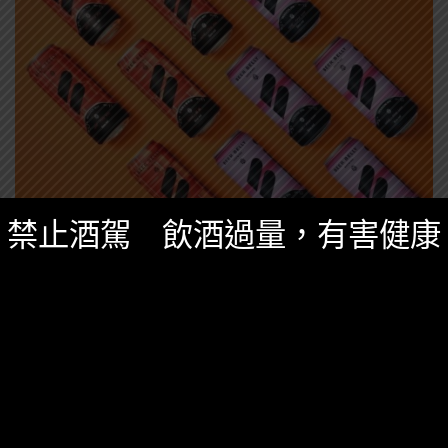
禁止酒駕 飲酒過量，有害健康
台灣酒圈新聞
,
精選酒聞
三月 1, 2023
啤酒肚釀製「愛情釀的酒」7-Eleven獨家限量
販售
啤酒肚釀製推出全新系列「愛情釀的酒」，將愛情的春
夏秋冬幻化成一罐在手的經典啤酒
0 SHARES
無迴響