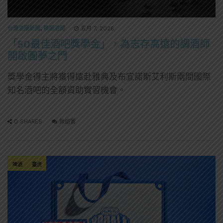
台灣酒圈新聞
,
精選酒聞
五月 7, 2026
「50最佳酒吧獎學金」，為志存高遠的調酒師
開啟圓夢之門
獎學金得主將獲得遠赴雅典及布宜諾斯艾利斯兩間國際
知名酒吧的全額資助實習機會。
0 SHARES
無迴響
啤酒
臺虎