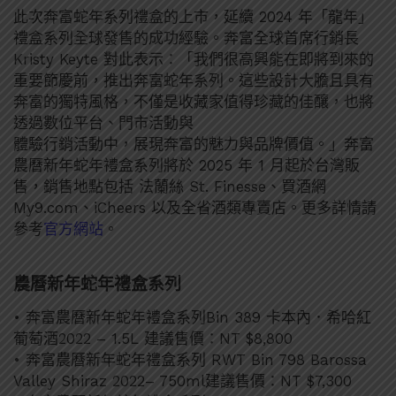
此次奔富蛇年系列禮盒的上市，延續 2024 年「龍年」
禮盒系列全球發售的成功經驗。奔富全球首席行銷長
Kristy Keyte 對此表示：「我們很高興能在即將到來的
重要節慶前，推出奔富蛇年系列。這些設計大膽且具有
奔富的獨特風格，不僅是收藏家值得珍藏的佳釀，也將
透過數位平台、門市活動與
體驗行銷活動中，展現奔富的魅力與品牌價值。」奔富
農曆新年蛇年禮盒系列將於 2025 年 1 月起於台灣販
售，銷售地點包括 法蘭絲 St. Finesse、買酒網
My9.com、iCheers 以及全省酒類專賣店。更多詳情請
參考
官方網站
。
農曆新年蛇年禮盒系列
• 奔富農曆新年蛇年禮盒系列Bin 389 卡本內．希哈紅
葡萄酒2022 – 1.5L 建議售價：NT $8,800
• 奔富農曆新年蛇年禮盒系列 RWT Bin 798 Barossa
Valley Shiraz 2022– 750ml建議售價：NT $7,300