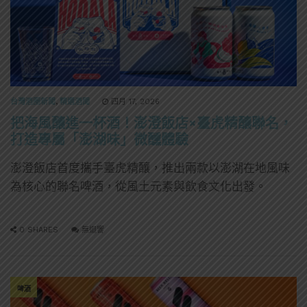
台灣酒圈新聞
,
精選酒聞
四月 17, 2026
把海風釀進一杯酒！澎澄飯店×臺虎精釀聯名，
打造專屬「澎湖味」微醺體驗
澎澄飯店首度攜手臺虎精釀，推出兩款以澎湖在地風味
為核心的聯名啤酒，從風土元素與飲食文化出發。
0 SHARES
無迴響
啤酒