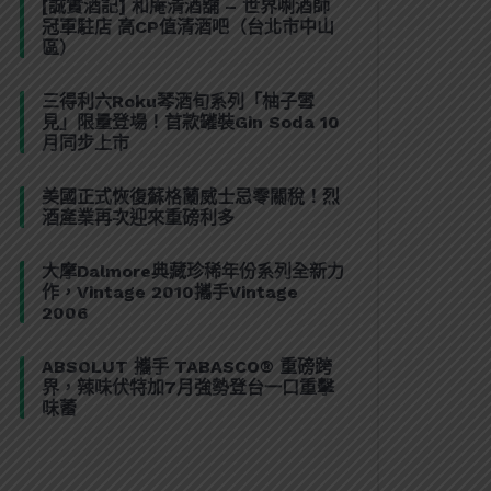
[誠實酒記] 和庵清酒舖 – 世界唎酒師
冠軍駐店 高CP值清酒吧（台北市中山
區）
三得利六Roku琴酒旬系列「柚子雪
見」限量登場！首款罐裝Gin Soda 10
月同步上市
美國正式恢復蘇格蘭威士忌零關稅！烈
酒產業再次迎來重磅利多
大摩Dalmore典藏珍稀年份系列全新力
作，Vintage 2010攜手Vintage
2006
ABSOLUT 攜手 TABASCO® 重磅跨
界，辣味伏特加7月強勢登台一口重擊
味蕾