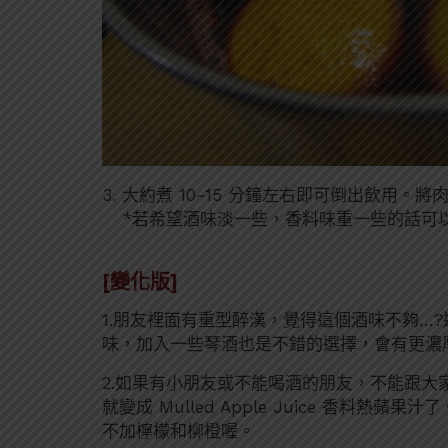
大約煮 10~15 分鐘左右即可倒出飲用。
*若希望酒味淡一些，香料味重一些的話可
[變化版]
1.朋友裡面有重型醉漢，覺得這個酒味不夠…
味，加入一些琴酒也是不錯的選擇，會有更濃
2.如果有小朋友或不能喝酒的朋友，不能跟大
就變成 Mulled Apple Juice 香料
不加檸檬和柳橙喔。