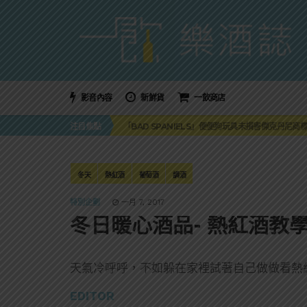
影音內容
新鮮貨
一飲商店
三得利六ROKU琴酒旬系列「柚子雪見」限量登場！首款
注目焦點
「BAD SPANIELS」便便狗玩具未損害傑克丹尼商
麥卡倫 THE HARMONY COLLECTION 第六版
角嗨尬炸物X爽快這一步，角瓶攜手頂呱呱 全新套餐
「MONSTER NIGHT OUT 魔爪特調之夜」盛夏
三得利六ROKU琴酒旬系列「柚子雪見」限量登場！首款
冬天
熱紅酒
葡萄酒
調酒
「BAD SPANIELS」便便狗玩具未損害傑克丹尼商
特別企劃
一月 7, 2017
冬日暖心酒品- 熱紅酒教學
天氣冷呼呼，不如躲在家裡試著自己做做看熱紅
EDITOR