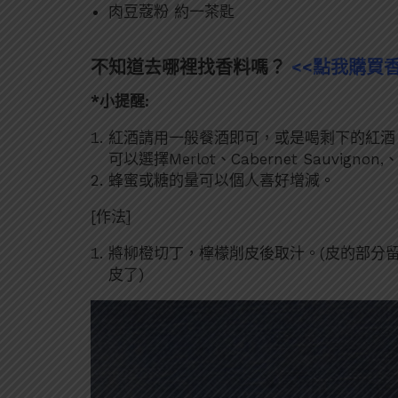
肉豆蔻粉 約一茶匙
不知道去哪裡找香料嗎？
<<點我購買香
*小提醒:
紅酒請用一般餐酒即可，或是喝剩下的紅酒
可以選擇Merlot、Cabernet Sauvigno
蜂蜜或糖的量可以個人喜好增減。
[作法]
將柳橙切丁，檸檬削皮後取汁。(皮的部分
皮了)