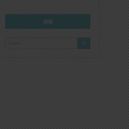
搜尋
SEARCH
SEARCH
FOR: