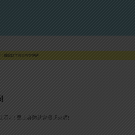
罐裝GIN SODA 10月同步上市
標！纏訟12年官司再次逆轉
最終章 -《椰風煖韻》
限時登場
刮起派對旋風！
罐裝GIN SODA 10月同步上市
標！纏訟12年官司再次逆轉
!
酒吧! 馬上身體就會暖起來喔!