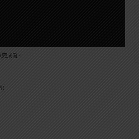
以完成囉。
替)