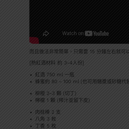
而且做法非常簡單，只需要 15 分鐘左右就可
[熱紅酒材料 約 3~4人份]
紅酒 750 ml 一瓶
蜂蜜約 80 ~ 100 ml (也可用糖漿或砂糖代
柳橙 2~3 顆 (切丁)
檸檬 1 顆 (榨汁並留下皮)
肉桂棒 2 支
八角 3 枚
丁香 5 枚