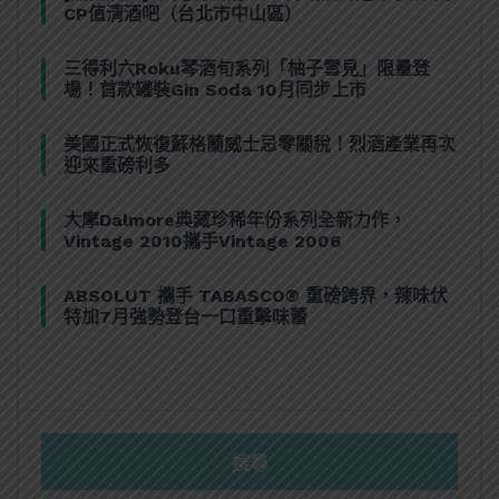
CP值清酒吧（台北市中山區）
三得利六Roku琴酒旬系列「柚子雪見」限量登
場！首款罐裝Gin Soda 10月同步上市
美國正式恢復蘇格蘭威士忌零關稅！烈酒產業再次
迎來重磅利多
大摩Dalmore典藏珍稀年份系列全新力作，
Vintage 2010攜手Vintage 2006
ABSOLUT 攜手 TABASCO® 重磅跨界，辣味伏
特加7月強勢登台一口重擊味蕾
搜尋