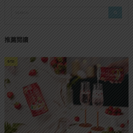
SEARCH
SEARCH
FOR:
推薦閱讀
RTD