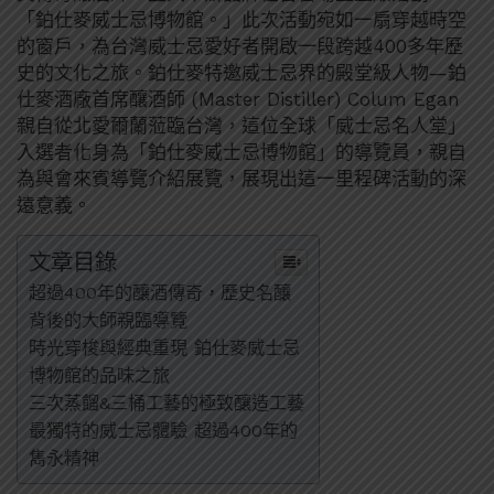
「鉑仕麥威士忌博物館。」此次活動宛如一扇穿越時空
的窗戶，為台灣威士忌愛好者開啟一段跨越400多年歷
史的文化之旅。鉑仕麥特邀威士忌界的殿堂級人物—鉑
仕麥酒廠首席釀酒師 (Master Distiller) Colum Egan
親自從北愛爾蘭蒞臨台灣，這位全球「威士忌名人堂」
入選者化身為「鉑仕麥威士忌博物館」的導覽員，親自
為與會來賓導覽介紹展覽，展現出這一里程碑活動的深
遠意義。
文章目錄
超過400年的釀酒傳奇，歷史名釀
背後的大師親臨導覽
時光穿梭與經典重現 鉑仕麥威士忌
博物館的品味之旅
三次蒸餾&三桶工藝的極致釀造工藝
最獨特的威士忌體驗 超過400年的
雋永精神