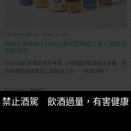
台灣酒圈新聞
,
精選酒聞
五月 24, 2024
解鎖初夏風味！Orion奧利恩啤酒三款人氣逸品
新鮮亮相
Orion奧利恩啤酒黑生啤酒、沖繩釀酒獅頂級淡愛爾、初
浪特調風味雞尾酒三款新品上市，一喝到沖繩 !
0 SHARES
無迴響
禁止酒駕 飲酒過量，有害健康
威士忌