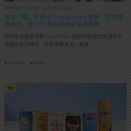
台灣酒圈新聞
,
精選酒聞
十二月 29, 2023
歲末「莓」好時光！HOROYOI 微醉「草莓奢
華氣泡」新上市 集點贈輕奢草莓香檳
鄰近年末犒賞時節，HOROYOI 微醉特別推出充滿冬日
節慶氣氛口味的「草莓奢華氣泡」風味！
0 SHARES
無迴響
啤酒