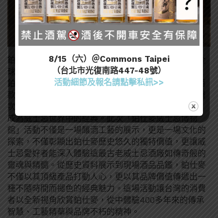
8/15（六）＠Commons Taipei
鉑仕麥威士忌以卓越的品質和三次蒸餾細緻口感征服全
（台北市光復南路447-48號）
球品酒愛好者，其酒款完美平衡了醇厚與豐富的層次，
活動細節及報名請點擊私訊>>
鉑仕麥更從12年的威士忌就開始為單一麥芽的全系列酒
款使用三桶工藝的技術，進一步賦予威士忌豐富與多層
次的風味，最終形成鉑仕麥酒款無與倫比的經典韻味，
成為威士忌世界中的經典。此次「鉑仕麥威士忌博物
館」活動不僅是一場釀酒工藝的展示，更是一場文化的
探索，不僅彰顯出鉑仕麥歷史悠久的獨特價值，更讓威
士忌愛好者能深入體驗這最古老威士忌酒廠如傳奇般的
靈魂與精髓。從歷史資料展示到現場酒品品鑑，鉑仕麥
不僅以其頂級產品打動人心，更以其品牌價值傳遞出一
種不隨時間而褪色的經典魅力。這場活動讓台灣的消費
者以全新視角欣賞鉑仕麥，從中體驗400多年來的傳承
智慧、工藝精華與品牌不朽的精神。