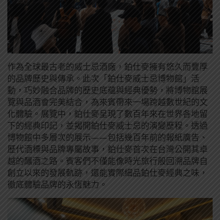
作為全球最古老的威士忌酒廠，鉑仕麥擁有悠久而豐厚
的品牌歷史與傳承。此次「鉑仕麥威士忌博物館」活
動，巧妙融合品牌的歷史底蘊與經典優勢，將博物館展
覽與品酒會完美結合，為來賓帶來一場跨越數世紀的文
化體驗。展覽中，鉑仕麥呈現了數百年來在世界各地留
下的經典印記，並揭開鉑仕麥威士忌的演變歷程。透過
博物館中多層次的展示——包括幾百年前的報紙廣告、
歷代酒標與品牌專屬故事，鉑仕麥首次在台灣公開其卓
越的釀酒之路。賓客們不僅能像時光旅行般回溯品牌自
創立以來的發展軌跡，還能實際細品鉑仕麥經典之味，
徹底體驗品牌的永恆魅力。