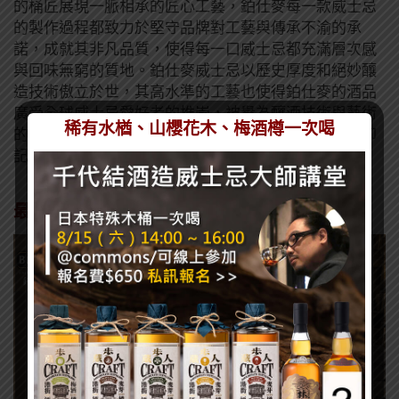
的桶匠展現一脈相承的匠心工藝，鉑仕麥每一款威士忌
的製作過程都致力於堅守品牌對工藝與傳承不渝的承
諾，成就其非凡品質，使得每一口威士忌都充滿層次感
與回味無窮的質地。鉑仕麥威士忌以歷史厚度和絕妙釀
造技術傲立於世，其高水準的工藝也使得鉑仕麥的酒品
廣受全球威士忌愛好者的推崇，被譽為釀酒技術與藝術
稀有水楢、山櫻花木、梅酒樽一次喝
的巔峰之作，每一滴威士忌背後都蘊含著豐富的時光印
記與職人精神。
最獨特的威士忌體驗 超過400年的雋永精神