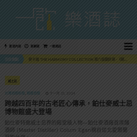
影音內容
新鮮貨
一飲商店
美國正式恢復蘇格蘭威士忌零關稅！烈酒產業再次迎來重磅利多
注目焦點
麥卡倫 THE HARMONY COLLECTION 第六版最終章 -《椰風煖韻》
角嗨尬炸物X爽快這一步，角瓶攜手頂呱呱 全新套餐限時登場
「MONSTER NIGHT OUT 魔爪特調之夜」盛夏刮起派對旋風！
三得利六ROKU琴酒旬系列「柚子雪見」限量登場！首款罐裝GIN SODA 10月同步上市
美國正式恢復蘇格蘭威士忌零關稅！烈酒產業再次迎來重磅利多
威士忌
麥卡倫 THE HARMONY COLLECTION 第六版最終章 -《椰風煖韻》
台灣酒圈新聞
,
精選酒聞
十一月 21, 2024
跨越四百年的古老匠心傳承，鉑仕麥威士忌
博物館盛大登場
鉑仕麥特邀威士忌界的殿堂級人物—鉑仕麥酒廠首席釀
酒師 (Master Distiller) Colum Egan親自從北愛爾蘭