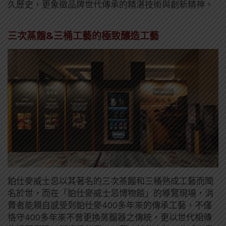
久歷史，更象徵品牌世代傳承的精湛技術與創新精神。
三次蒸餾&三桶工藝的極致釀造工藝
鉑仕麥威士忌以其著名的三次蒸餾和三桶熟成工藝而聞
名於世，而在「鉑仕麥威士忌博物館」的導覽現場，消
費者能親自感受到鉑仕麥400多年來的傳承工藝，不僅
恪守400多年來不曾更換蒸餾器之傳統，更以世代相傳