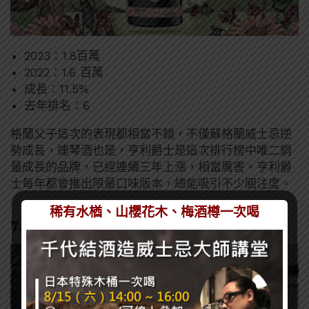
2023：1.8百萬
2022：1.6 百萬
成長：11.5%
去年排名：6
格蘭父子這次的表現都相當不錯，不僅蘇格蘭威士忌逆
勢成長，連琴酒也是，亨利爵士是這次排行榜中唯二銷
量成長的品牌，已經連續三年上漲，相當厲害。亨利爵
士每年都會推出限量口味版本，總能吸引不少關注度。
稀有水楢、山櫻花木、梅酒樽一次喝
7. 拉里歐 Larios