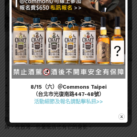
2023：1.2百萬
2022：1.5 百萬
成長：-18.8%
8/15（六）＠Commons Taipei
去年排名：7
（台北市光復南路447-48號）
活動細節及報名請點擊私訊>>
三得利旗下的西班牙琴酒拉里歐，是這次排行榜中銷量
下滑幅度最大的品牌，不過前次才有23.1%的成長。拉里
歐主要市場也是在西班牙，相當具有地中海情調的品
牌，在台灣一些量販店也有它的身影。