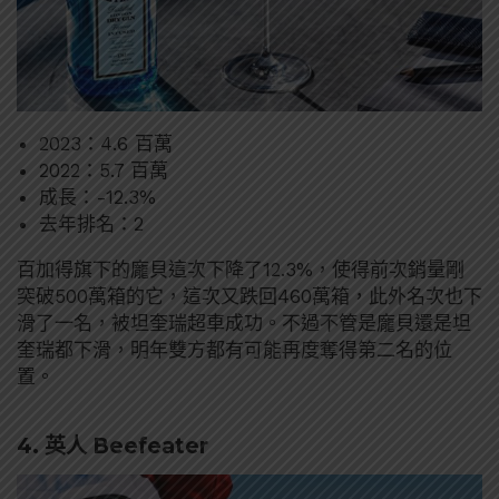
2023：4.6 百萬
2022：5.7 百萬
成長：-12.3%
去年排名：2
百加得旗下的龐貝這次下降了12.3%，使得前次銷量剛
突破500萬箱的它，這次又跌回460萬箱，此外名次也下
滑了一名，被坦奎瑞超車成功。不過不管是龐貝還是坦
奎瑞都下滑，明年雙方都有可能再度奪得第二名的位
置。
4. 英人 Beefeater