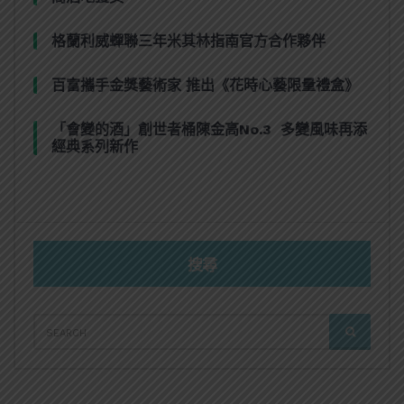
格蘭利威蟬聯三年米其林指南官方合作夥伴
百富攜手金獎藝術家 推出《花時心藝限量禮盒》
「會變的酒」創世者桶陳金高No.3 多變風味再添
經典系列新作
搜尋
SEARCH
SEARCH
FOR: