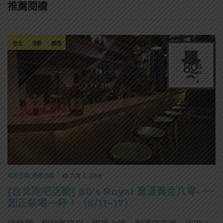
推薦閱讀
台北
活動
調酒
特別企劃
,
精選酒聞
六月 7, 2018
[台北跑吧活動] 80’s Royal 重溫黃金八零- 一
起正裝喝一杯！（6/11~17）