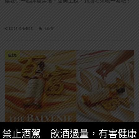
讓我們一起帥氣穿搭、甜美上鏡，到酒吧來喝一波吧！
1,085 SHARES
無迴響
威士忌
禁止酒駕 飲酒過量，有害健康
台灣酒圈新聞
,
精選酒聞
十二月 27, 2023