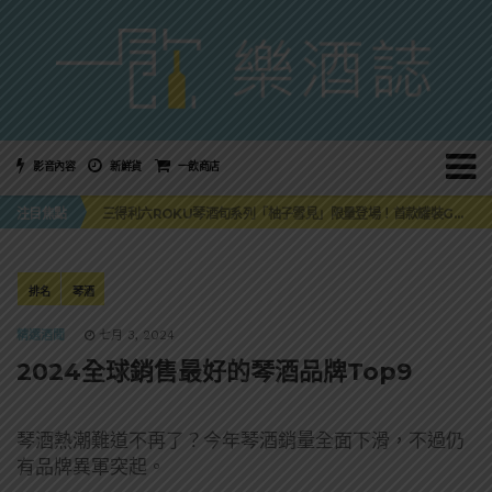
影音內容
新鮮貨
一飲商店
萬眾敲碗如期回歸！SUNMAI金色三麥3度攜手花蓮瓜農品牌「阿強西瓜」
三得利六ROKU琴酒旬系列「柚子雪見」限量登場！首款罐裝GIN SODA 10月同步上市
注目焦點
美國正式恢復蘇格蘭威士忌零關稅！烈酒產業再次迎來重磅利多
大摩DALMORE典藏珍稀年份系列全新力作，VINTAGE 2010攜手VINTAGE 2006
ABSOLUT 攜手 TABASCO® 重磅跨界，辣味伏特加7月強勢登台一口重擊味蕾
萬眾敲碗如期回歸！SUNMAI金色三麥3度攜手花蓮瓜農品牌「阿強西瓜」
排名
琴酒
三得利六ROKU琴酒旬系列「柚子雪見」限量登場！首款罐裝GIN SODA 10月同步上市
精選酒聞
七月 3, 2024
2024全球銷售最好的琴酒品牌Top9
琴酒熱潮難道不再了？今年琴酒銷量全面下滑，不過仍
有品牌異軍突起。