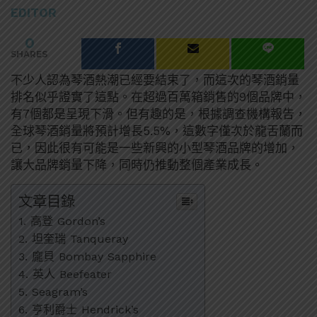
EDITOR
0
SHARES
不少人認為琴酒熱潮已經要結束了，而這次的琴酒銷量
排名似乎證實了這點。在超過百萬箱銷售的9個品牌中，
有7個都是呈現下滑。但有趣的是，根據調查機構報告，
全球琴酒銷量將預計增長5.5%，這數字僅次於龍舌蘭而
已，因此很有可能是一些新興的小型琴酒品牌的增加，
讓大品牌銷量下降，同時仍推動整個產業成長。
文章目錄
1. 高登 Gordon’s
2. 坦奎瑞 Tanqueray
3. 龐貝 Bombay Sapphire
4. 英人 Beefeater
5. Seagram’s
6. 亨利爵士 Hendrick’s