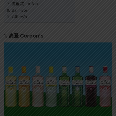
7. 拉里歐 Larios
8. Barrister
9. Gilbey’s
1. 高登 Gordon’s