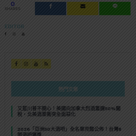
0
SHARES
EDITOR
熱門文章
又惹川普不開心！美國向加拿大烈酒重課50%關
稅，北美酒業衝突全面惡化
2026「亞洲50大酒吧」全名單完整公佈！台灣8
間酒吧獲獎