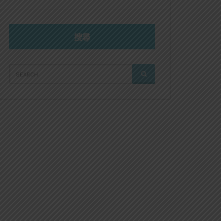
搜尋
SEARCH
SEARCH
FOR: