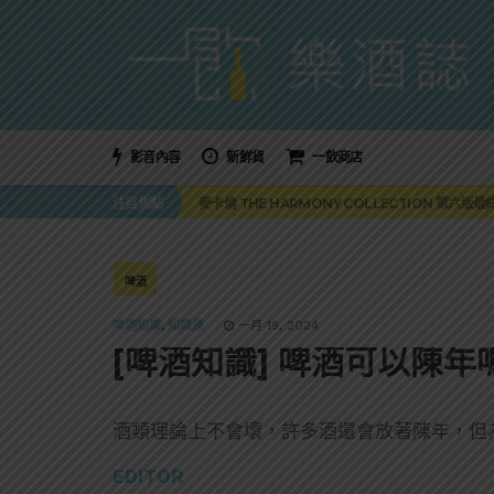
影音內容
新鮮貨
一飲商店
美國正式恢復蘇格蘭威士忌零關稅！烈酒產業再次迎
注目焦點
麥卡倫 THE HARMONY COLLECTION 第六版
角嗨尬炸物X爽快這一步，角瓶攜手頂呱呱 全新套餐
「MONSTER NIGHT OUT 魔爪特調之夜」盛夏
三得利六ROKU琴酒旬系列「柚子雪見」限量登場！首款
美國正式恢復蘇格蘭威士忌零關稅！烈酒產業再次迎
啤酒
麥卡倫 THE HARMONY COLLECTION 第六版
啤酒知識
,
知識庫
一月 19, 2024
[啤酒知識] 啤酒可以陳
酒類理論上不會壞，許多酒還會放著陳年，但
EDITOR