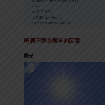
皮爾森、拉格啤酒和小麥啤酒
IPA
司陶特/波特
大麥酒/比利時三倍
Lambic/Gueze/Saison
啤酒不適合陳年的因素
陽光