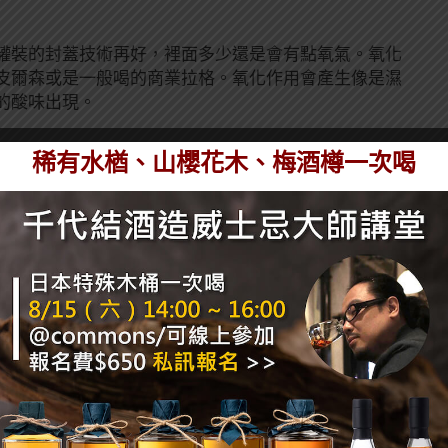
罐裝的封蓋技術再好，裡面多少還是會有點氧氣。氧化
皮爾森或是一般喝的商業拉格。氧化作用會產生像是濕
的酸味出現。
稀有水楢、山櫻花木、梅酒樽一次喝