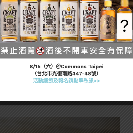
何酒類都是一樣的，高溫容易讓酒的風味產生變化，尤
都保存在低溫環境比較好。
果所有的啤酒都要冷藏的話，會佔掉太多空間與成本，
灣偏熱
，溫度影響就相當大了。
8/15（六）＠Commons Taipei
（台北市光復南路447-48號）
間有關。但在啤酒中，時間的因素更為重要，因為啤酒
活動細節及報名請點擊私訊>>
退，所以像IPA這種強調啤酒花的類型，即使保存得宜