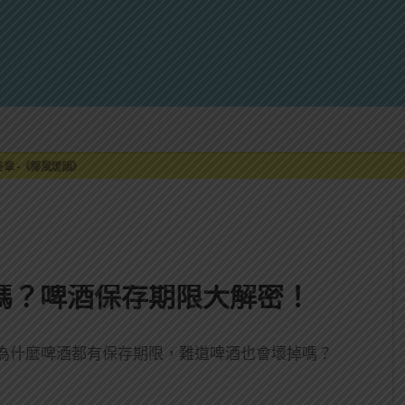
來重磅利多
最終章 -《椰風煖韻》
限時登場
刮起派對旋風！
罐裝GIN SODA 10月同步上市
來重磅利多
最終章 -《椰風煖韻》
年嗎？啤酒保存期限大解密！
為什麼啤酒都有保存期限，難道啤酒也會壞掉嗎？