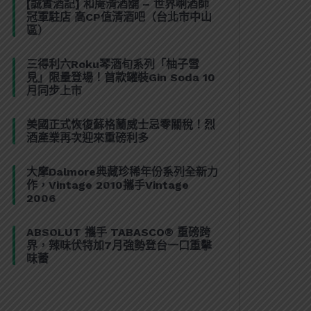
[誠實酒記] 和庵清酒舖 – 世界唎酒師
冠軍駐店 高CP值清酒吧（台北市中山
區）
三得利六Roku琴酒旬系列「柚子雪
見」限量登場！首款罐裝Gin Soda 10
月同步上市
美國正式恢復蘇格蘭威士忌零關稅！烈
酒產業再次迎來重磅利多
大摩Dalmore典藏珍稀年份系列全新力
作，Vintage 2010攜手Vintage
2006
ABSOLUT 攜手 TABASCO® 重磅跨
界，辣味伏特加7月強勢登台一口重擊
味蕾