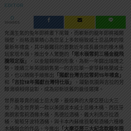
EDITOR
0
SHARES
充滿生氣的兔年即將畫下尾聲，而嶄新的龍年即將揭開
嶺壁，尚格酒業精心為您呈上多款極致威士忌品牌的限
量新年禮盒，其中最矚目的要數近年成長最快的橡木桶
玩家塔木嶺，推出令人驚艷的
「塔木嶺雪莉三桶金龍飛
騰限定版」
，以金龍翱翔的形象，為新一年闢出瑞瑰之
勢。連續三年英國銷售第一的吉拉單一麥芽蘇格蘭威士
忌，也以精緻手繪推出
「獨獻台灣吉拉雪莉15年禮盒」
和
「吉拉18年獨獻台灣特仕版」
，躍動氛圍與吉拉的芳
醇滑順相得益彰，成為迎新送舊的最佳選擇。
世界最尊貴的威士忌大摩，最經典的大摩亞歷山大三
世，為全世界第一款以美國波本威士忌橡木桶、西班牙
奧朗索雪莉酒橡木桶、馬德拉酒桶、義大利馬莎拉酒
桶、葡萄牙波特酒桶，與卡本內蘇維翁葡萄酒桶六種橡
木桶融合的作品，今推出
「大摩亞歷三大紀念款龍年限