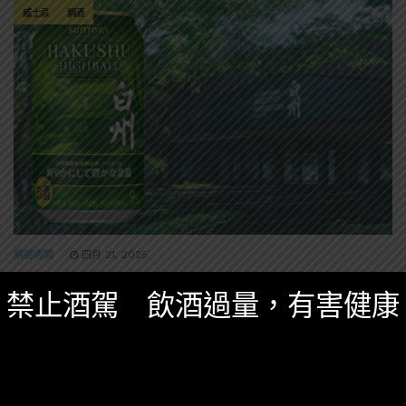
威士忌
調酒
精選酒聞
四月 21, 2025
白州再次推出新款罐裝Highball「白州 清新豐
禁止酒駕 飲酒過量，有害健康
韻」6月日本上市
使用了美國白橡木桶原酒的新款，這一次竟然沒有主打
煙燻風味？