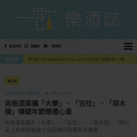
影音內容
新鮮貨
一飲商店
美國正式恢復蘇格蘭威士忌零關稅！烈酒產業再次迎來重磅利多
麥卡倫 THE HARMONY COLLECTION 第六版最終章 -《椰風煖韻》
注目焦點
角嗨尬炸物X爽快這一步，角瓶攜手頂呱呱 全新套餐限時登場
「MONSTER NIGHT OUT 魔爪特調之夜」盛夏刮起派對旋風！
三得利六ROKU琴酒旬系列「柚子雪見」限量登場！首款罐裝GIN SODA 10月同步上市
美國正式恢復蘇格蘭威士忌零關稅！烈酒產業再次迎來重磅利多
麥卡倫 THE HARMONY COLLECTION 第六版最終章 -《椰風煖韻》
威士忌
台灣酒圈新聞
,
精選酒聞
一月 2, 2024
尚格酒業攜「大摩」、「吉拉」、「塔木
嶺」傳遞年節贈禮心意
尚格酒業攜手「大摩」、「吉拉」、「塔木嶺」，精心
呈上多款極致威士忌品牌的限量新年禮盒