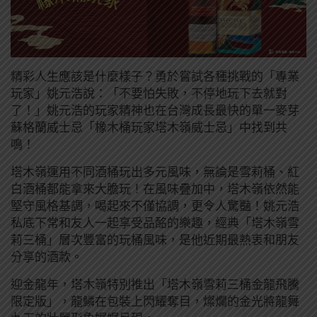
精彩人生應該是什麼樣子？勇於嘗試各種挑戰的「專業
玩家」姚元浩說：「不要怕失敗，不停地玩下去就對
了！」姚元浩的玩家精神也在台灣成長最快的單一麥芽
蘇格蘭威士忌「橡木桶玩家塔木嶺威士忌」中找到共
鳴！
塔木嶺運用不同酒桶玩出多元風味，無論是雪莉桶、紅
白酒桶都能拿來大膽玩！在風味疊加中，塔木嶺依然能
堅守風格基調，喝起來不僅協調，更令人驚豔！姚元浩
私底下常和友人一起享受品酩的樂趣，經典「塔木嶺雪
莉三桶」層次豐富的玩桶風味，是他近期最熱衷和朋友
分享的酒款。
迎金龍年，塔木嶺特別推出「塔木嶺雪莉三桶金龍飛騰
限定版」，龍鱗在包裝上閃耀奪目，燦爛的金光將龍舞