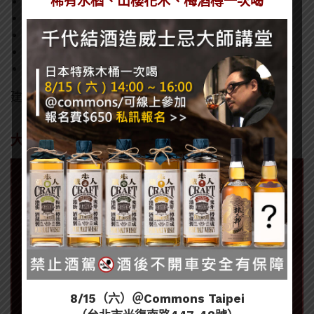
稀有水楢、山櫻花木、梅酒樽一次喝
容量：700ml
酒精濃度：44%
色澤：深邃金黃色。
香氣：太妃糖、熱帶水果與木質香料。
口感：深色莓果、黑巧克力與深焙咖啡的豐富層次。
建議售價：NTD 3,300
大摩亞歷山大三世紀念款龍年紀念包裝
8/15（六）＠Commons Taipei