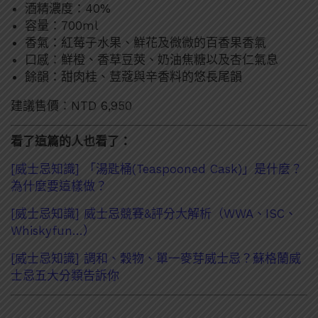
酒精濃度：40%
容量：700ml
香氣：紅莓子水果、鮮花及微微的百香果香氣
口感：鮮橙、香草豆莢、奶油焦糖以及杏仁氣息
餘韻：甜肉桂、荳蔻與辛香料的悠長尾韻
建議售價：NTD 6,950
看了這篇的人也看了：
[威士忌知識] 「湯匙桶(Teaspooned Cask)」是什麼？
為什麼要這樣做？
[威士忌知識] 威士忌競賽&評分大解析（WWA、ISC、
Whiskyfun…）
[威士忌知識] 調和、穀物、單一麥芽威士忌？蘇格蘭威
士忌五大分類告訴你