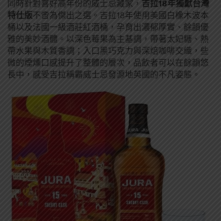
同時針對喜好高年份的威士忌藏家，
吉拉18年獨獻台灣
特仕版
不啻為傑出之選。吉拉18年使用美國白橡木波本
桶以及法國一級酒莊紅酒桶，孕育出濃郁厚實、餘韻優
雅的美妙酒體。以深色莓果為主基調，帶著太妃糖、熱
帶水果與木質香調；入口黑巧克力與深焙咖啡交織，些
微的煙燻口感提升了整體的層次，品飲者可以在餘韻悠
長中，感受吉拉稱霸威士忌發源地英國的不凡姿態。