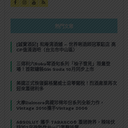
熱門文章
[誠實酒記] 和庵清酒舖 – 世界唎酒師冠軍駐店 高
CP值清酒吧（台北市中山區）
三得利六Roku琴酒旬系列「柚子雪見」限量登
場！首款罐裝Gin Soda 10月同步上市
美國正式恢復蘇格蘭威士忌零關稅！烈酒產業再次
迎來重磅利多
大摩Dalmore典藏珍稀年份系列全新力作，
Vintage 2010攜手Vintage 2006
ABSOLUT 攜手 TABASCO® 重磅跨界，辣味伏
特加7月強勢登台一口重擊味蕾