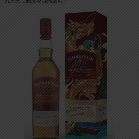
九天的壯麗形象娓娓呈現。