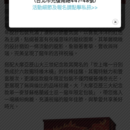
（台北市光復南路447-48號）
活動細節及報名請點擊私訊>>
隨著龍年的臨近，大摩單一麥芽蘇格蘭威士忌為歡慶豐
收與祝福的來臨，特別呈現這款「大摩亞歷三大紀念款
單一麥芽蘇格蘭威士忌－龍年限定包裝」，其獨特的龍
年設計包裝充滿了濃郁的節慶氛圍，以喜氣洋洋的紅色
為主調，點綴著富有祝福意味的龍紋圖案。其華麗精緻
的設計猶如一條流動的龍影，象徵著奢華、豐收與祥
瑞，完美呈現了龍年的吉祥祝福。
搭配大摩亞歷山大三世紀念款其聞名的「世上唯一分別
熟成於六款獨特橡木桶」的珍稀佳釀，其獨特魅力和豐
富層次，更讓這款龍年限定包裝不僅閃耀著傳奇光芒，
更展現了無與倫比的品味珍藏。大「大摩亞歷三大紀念
款單一麥芽蘇格蘭威士忌－龍年限定包裝」，帶您進入
一場繽紛絢麗、充滿祝福的龍年佳節，與摯愛共享美好
時光。