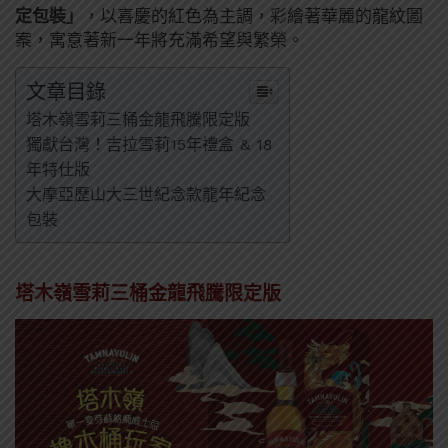
定包裝」
，以喜慶的紅色為主調，彩繪著華麗的龍紋圖
案，寓意著新一年將充滿希望與繁榮。
文章目錄
塔木嶺雪莉三桶金龍飛騰限定版
獨獻台灣！吉拉雪莉15年禮盒 & 18
年特仕版
大摩亞歷山大三世紀念款龍年紀念
包裝
塔木嶺雪莉三桶金龍飛騰限定版