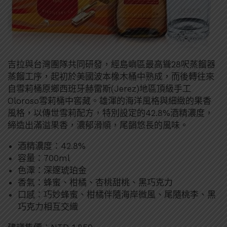
吉拉與台灣團隊共同研發，經島嶼區最高聳28呎蒸餾器
蒸餾工序，起初於美國波本橡木桶中熟成，而後轉往來
自雪莉桶原鄉西班牙赫雷斯(Jerez)地區頂級手工
Oloroso雪莉桶中窖藏。雄渾的海洋風格與細緻的果香
風格，以傳世雪莉配方，特別設定的42.8%酒精濃度，
締造出滿溢果香，濃郁滑順，尾韻悠長的風味。
酒精濃度：42.8%
容量：700ml
色澤：深邃琥珀金
香氣：蜂蜜、柑橘、杏桃甜桃、黑巧克力
口感：巧妙蜂蜜、柑橘伴隨海岸微風、尾隨桃李、黑
巧克力相互交織