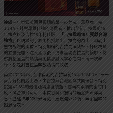
連續三年榮獲英國最暢銷的單一麥芽威士忌品牌吉拉
JURA，針對尋覓佳禮的消費者，推出全新吉拉雪莉15
年禮盒以及吉拉18年特仕版。
「吉拉雪莉15年獨獻台灣
禮盒」
以精緻的手繪風格描繪出吉拉島的風土，勾勒出
熱情極緻的酒香。特別加贈的吉拉島嶼威杯，杯底精緻
的立體光雕，注入酒液後，清晰呈現吉拉島的輪廓，彷
彿將整座島的熱情與風情都融入掌心之間。每一次舉
杯，都是對吉拉島奔放熱情的致敬。
甫於2023年9月全球首發的吉拉雪莉15年RESERVE單一
麥芽蘇格蘭威士忌，由吉拉與台灣團隊共同研發。特別
挑選42.8%的最佳酒精濃度裝瓶，雪莉桶柔順的蜜甜口
感，揉合絲滑可可、木質香料和獨特的無泥煤海洋氣
息，歷經15年的時光沉澱，展現濃郁滑順、無窮回味的
飽滿層次。