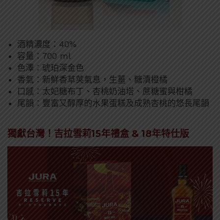
酒精濃度：40%
容量：700 ml
色澤：琥珀深金色
香氣：新鮮香草莢氣息，生薑、糖漬橙橘
口感：太妃糖布丁、杏桃奶油塔、蔗糖蜜與柑橘
尾韻：豐富又醇厚的水果蛋糕及成熟杏桃的悠長尾韻
獨獻台灣！吉拉雪莉15年禮盒 & 18年特仕版