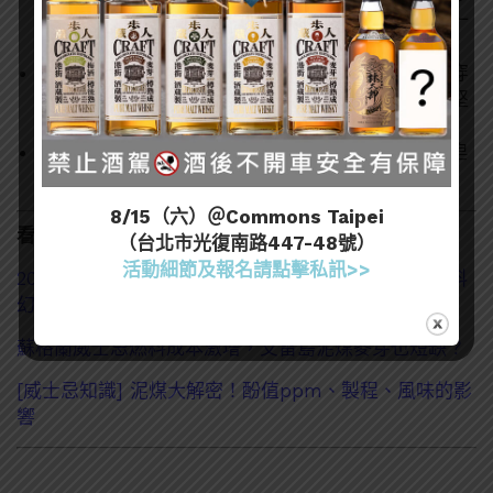
氣息，同時也展現出攪動的海浪風格。加入水後，一
些油膩的味道出現，還帶有一絲巧克力的味道。
口感：口感略帶乾燥，接著是深沉、刺激的風味貫穿
整個口腔：焦油、煤煙、黑巧克力以及非常獨特的堅
果味，像巴西堅果或榛子的口感。
尾韻：茴香和松樹的氣息彌漫開來，留下漫長的肥皂
味蕾、茴香和皮革的香氣。
8/15（六）＠Commons Taipei
看了這篇的人也看了：
（台北市光復南路447-48號）
活動細節及報名請點擊私訊>>
2023 Ardbeg日「厚氣Heavy Vapours」推出！還有科
幻漫畫《阿貝星球》？
蘇格蘭威士忌燃料成本激增，艾雷島泥煤麥芽也短缺？
[威士忌知識] 泥煤大解密！酚值ppm、製程、風味的影
響