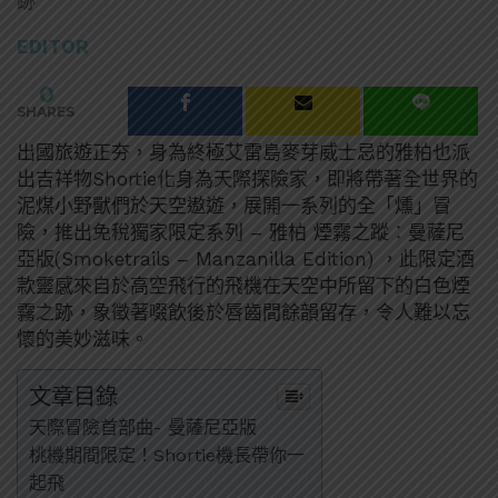
跡
EDITOR
0
SHARES
出國旅遊正夯，身為終極艾雷島麥芽威士忌的雅柏也派
出吉祥物Shortie化身為天際探險家，即將帶著全世界的
泥煤小野獸們於天空遨遊，展開一系列的全「燻」冒
險，推出免稅獨家限定系列 – 雅柏 煙霧之蹤：曼薩尼
亞版(Smoketrails – Manzanilla Edition) ，此限定酒
款靈感來自於高空飛行的飛機在天空中所留下的白色煙
霧之跡，象徵著啜飲後於唇齒間餘韻留存，令人難以忘
懷的美妙滋味。
文章目錄
天際冒險首部曲- 曼薩尼亞版
桃機期間限定！Shortie機長帶你一
起飛