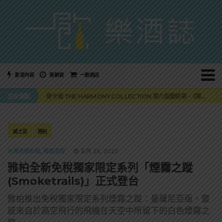
影音內容
新鮮貨
一飲商店
美國正式恢復蘇格蘭威士忌零關稅！烈酒產業再次迎來重磅利多
注目焦點
麥卡倫 THE HARMONY COLLECTION 第六版最終章 -《椰風煖韻》
角嗨尬炸物X爽快這一步，角瓶攜手頂呱呱 全新套餐限時登場
「MONSTER NIGHT OUT 魔爪特調之夜」盛夏刮起派對旋風！
三得利六ROKU琴酒旬系列「柚子雪見」限量登場！首款罐裝GIN SODA 10月同步上市
美國正式恢復蘇格蘭威士忌零關稅！烈酒產業再次迎來重磅利多
威士忌
雅柏
麥卡倫 THE HARMONY COLLECTION 第六版最終章 -《椰風煖韻》
台灣酒圈新聞
,
精選酒聞
五月 26, 2023
雅柏全新免稅獨家限定系列「煙霧之蹤
(Smoketrails)」正式登台
雅柏推出免稅獨家限定系列煙霧之蹤：曼薩尼亞版，靈
感來自於高空飛行的飛機在天空中所留下的白色煙霧之