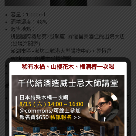
容量：1,000ml
酒精濃度：46%
販售地點：
桃園國際機場第2號航廈-昇恆昌美酒佳釀出境大店
(出境海關旁)
澎湖市區-澎坊三號港大型購物中心，昇恆昌
Whiskey 101威士忌博物館
建議售價：NT$2,840（實際售價以各店家為主）
稀有水楢、山櫻花木、梅酒樽一次喝
上市日期：2023年5月1日起販售
品飲筆記：
熟成橡木桶：經典美國橡木桶與來自西班牙曼薩尼亞
雪莉桶
色澤：淺金色
香氣：濃郁與辛辣感瀰漫在空氣之中，油、馬鞍草肥
皂、松樹、巴西堅果的味蕾相互結合。有著非常芬芳
的香氣，帶著美麗的草本香氣和潮濕泥炭沼澤的微妙