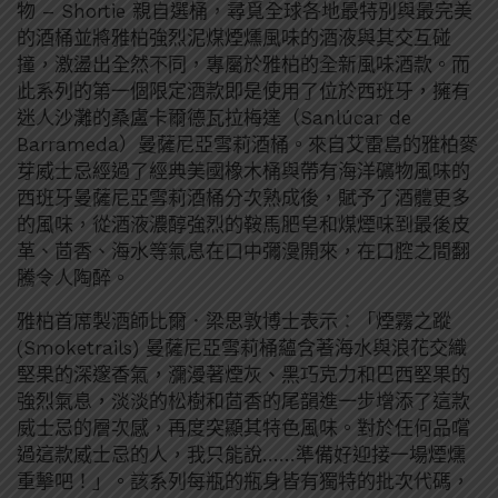
物 – Shortie 親自選桶，尋覓全球各地最特別與最完美
的酒桶並將雅柏強烈泥煤煙燻風味的酒液與其交互碰
撞，激盪出全然不同，專屬於雅柏的全新風味酒款。而
此系列的第一個限定酒款即是使用了位於西班牙，擁有
迷人沙灘的桑盧卡爾德瓦拉梅達（Sanlúcar de
Barrameda）曼薩尼亞雪莉酒桶。來自艾雷島的雅柏麥
芽威士忌經過了經典美國橡木桶與帶有海洋礦物風味的
西班牙曼薩尼亞雪莉酒桶分次熟成後，賦予了酒體更多
的風味，從酒液濃醇強烈的鞍馬肥皂和煤煙味到最後皮
革、茴香、海水等氣息在口中彌漫開來，在口腔之間翻
騰令人陶醉。
雅柏首席製酒師比爾．梁思敦博士表示：「煙霧之蹤
(Smoketrails) 曼薩尼亞雪莉桶蘊含著海水與浪花交織
堅果的深邃香氣，瀰漫著煙灰、黑巧克力和巴西堅果的
強烈氣息，淡淡的松樹和茴香的尾韻進一步增添了這款
威士忌的層次感，再度突顯其特色風味。對於任何品嚐
過這款威士忌的人，我只能說……準備好迎接一場煙燻
重擊吧！」。該系列每瓶的瓶身皆有獨特的批次代碼，