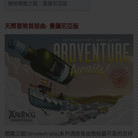
雅柏煙霧之蹤：曼薩尼亞版
天際冒險首部曲- 曼薩尼亞版
煙霧之蹤(Smoketrails)系列酒款皆由雅柏最可靠的吉祥