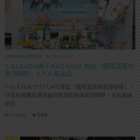
台灣酒圈新聞
,
精選酒聞
八月 10, 2023
7-ELEVEN聯手BACARDÍ 推出「雞尾酒風味
氣泡咖啡」&大人風冰品
7-ELEVEN CITY CAFÉ推出「雞尾酒風味氣泡咖啡」，
以百加得蘭姆酒及龐貝琴酒和風味氣泡咖啡，大玩風味
組合
0 SHARES
無迴響