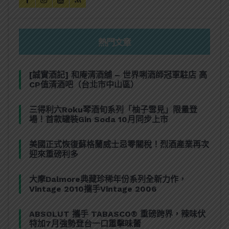
熱門文章
[誠實酒記] 和庵清酒舖 – 世界唎酒師冠軍駐店 高
CP值清酒吧（台北市中山區）
三得利六Roku琴酒旬系列「柚子雪見」限量登
場！首款罐裝Gin Soda 10月同步上市
美國正式恢復蘇格蘭威士忌零關稅！烈酒產業再次
迎來重磅利多
大摩Dalmore典藏珍稀年份系列全新力作，
Vintage 2010攜手Vintage 2006
ABSOLUT 攜手 TABASCO® 重磅跨界，辣味伏
特加7月強勢登台一口重擊味蕾