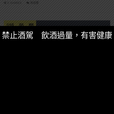
0 SHARES
無迴響
日本酒
酒具
鋼彈
禁止酒駕 飲酒過量，有害健康
精選酒聞
九月 15, 2021
鋼彈迷的清酒杯 Discovery-G「百式 金箔錫
杯」