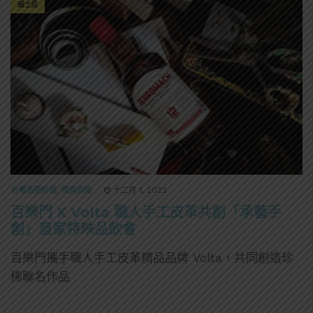
威士忌
台灣酒圈新聞
,
精選酒聞
十二月 1, 2022
百樂門 X Volta 職人手工皮革共創「承藝手
創」皇家特映品飲會
百樂門攜手職人手工皮革精品品牌 Volta，共同創造珍
稀聯名作品