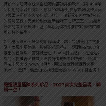
廠顧問；酒廠水源來自酒廠內部鑽井的軟水（與1494年
所使用的水源相同）、原料100%使用自家農場栽種大麥
（與當時所用的大麥出處一樣）、並研發出中世紀古老
的酵母菌株，完美於現代重新詮釋了古時王室、貴族所
著迷的威士忌風味，甚至連瓶身都是復刻當時修道院羅
馬石柱的造型。
如此講究細節、選料的珍稀酒款，加上特別使用二次蒸
餾，表現出更飽滿、馥郁的花果香氣，讓酒廠於2021年
推出的首款單一麥芽威士忌「1494創世紀」，在短短2
年間，便獲得全球威士忌愛好者的壓倒性好評，斬獲世
界威士忌大獎(WWA) 銀牌、國際葡萄酒與烈酒大賽
(IWSC) 金牌、舊金山世界烈酒大賽(SFWSC) 雙金牌！
嚴選限量桶陳系列珍品，2023首次完整呈現，瞬
銷一空！