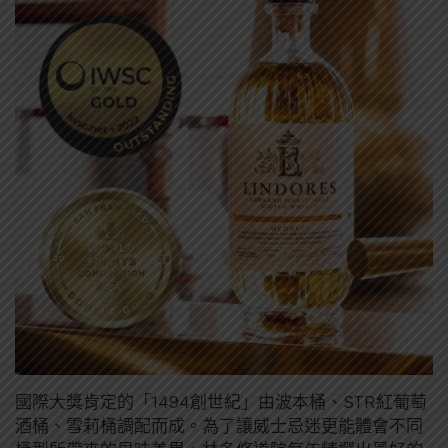
國際大獎肯定的「1494創世紀」由波本桶、STR紅葡萄
酒桶、雪莉桶調配而成。為了讓威士忌迷更能體會不同