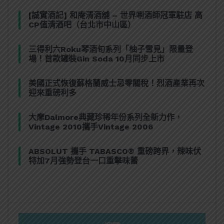
[誠實酒記] 和庵清酒舖 – 世界唎酒師冠軍駐店 高
CP值清酒吧（台北市中山區）
三得利六Roku琴酒旬系列「柚子雪見」限量登
場！首款罐裝Gin Soda 10月同步上市
美國正式恢復蘇格蘭威士忌零關稅！烈酒產業再次
迎來重磅利多
大摩Dalmore典藏珍稀年份系列全新力作，
Vintage 2010攜手Vintage 2006
ABSOLUT 攜手 TABASCO® 重磅跨界，辣味伏
特加7月強勢登台一口重擊味蕾