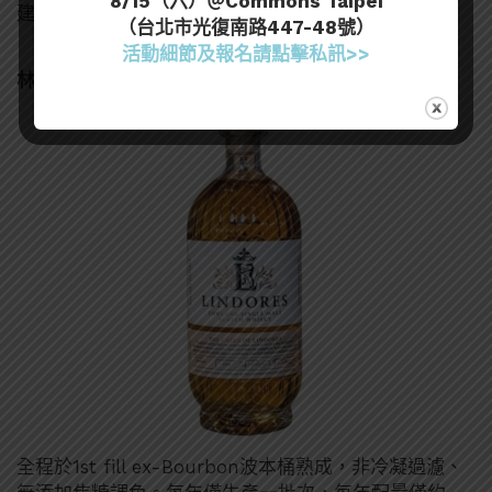
8/15（六）＠Commons Taipei
建議售價: NTD$ 2,100/ Bottle
（台北市光復南路447-48號）
活動細節及報名請點擊私訊>>
林多修道院 波本嚴選 單一麥芽威士忌
全程於1st fill ex-Bourbon波本桶熟成，非冷凝過濾、