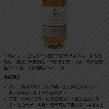
全程於 STR 工法處理的西班牙紅酒桶中熟成，非冷凝
過濾、無添加焦糖調色。每年僅生產一批次，每年配量
僅約900瓶。酒精濃度49.4%。建
品飲筆記
香氣：濃郁香甜的杏桃果醬、太妃糖和淡淡的肉桂
香，結合奶油和卡士達的香醇。
口感：絲滑的口感，甜美豐富層次，像是熟透的李
子、紅色莓果、黑糖、還帶有點肉桂香料，再搭配上