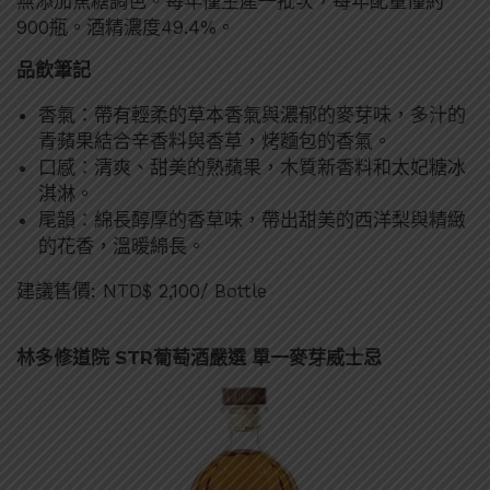
無添加焦糖調色。每年僅生產一批次，每年配量僅約
900瓶。酒精濃度49.4%。
品飲筆記
香氣：帶有輕柔的草本香氣與濃郁的麥芽味，多汁的
青蘋果結合辛香料與香草，烤麵包的香氣。
口感：清爽、甜美的熟蘋果，木質新香料和太妃糖冰
淇淋。
尾韻：綿長醇厚的香草味，帶出甜美的西洋梨與精緻
的花香，溫暖綿長。
建議售價: NTD$ 2,100/ Bottle
林多修道院 STR葡萄酒嚴選 單一麥芽威士忌