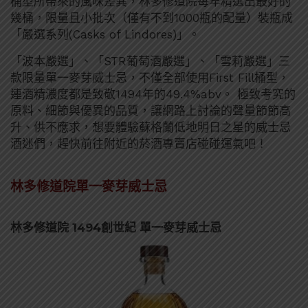
桶型所帶來的風味差異，林多修道院每年精選出最好的
幾桶，限量且小批次（僅有不到1000瓶的配量）裝瓶成
「嚴選系列(Casks of Lindores)」。
「波本嚴選」、「STR葡萄酒嚴選」、「雪莉嚴選」三
款限量單一麥芽威士忌，不僅全部使用First Fill桶型，
連酒精濃度都是致敬1494年的49.4%abv。 極致考究的
原料、細節與優異的品質，讓網路上討論的聲量節節高
升、供不應求，想要體驗蘇格蘭低地明日之星的威士忌
酒迷們，趕快前往附近的菸酒專賣店碰碰運氣吧！
林多修道院單一麥芽威士忌
林多修道院 1494創世紀 單一麥芽威士忌