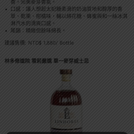
香，完美麥芽香氣。
口感：讓人想起太妃糖柔滑的奶油質地和醇厚的香
草、乾果、柑橘味，輔以綿花糖、蜂蜜與和一絲冰淇
淋汽水的清爽口感。
尾韻：精緻但餘味綿長。
建議售價: NTD$ 1,880/ Bottle
林多修道院 雪莉嚴選 單一麥芽威士忌