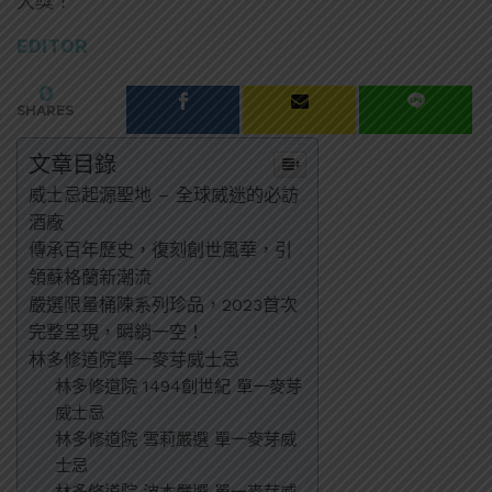
大獎！
EDITOR
0
SHARES
文章目錄
威士忌起源聖地 – 全球威迷的必訪
酒廠
傳承百年歷史，復刻創世風華，引
領蘇格蘭新潮流
嚴選限量桶陳系列珍品，2023首次
完整呈現，瞬銷一空！
林多修道院單一麥芽威士忌
林多修道院 1494創世紀 單一麥芽
威士忌
林多修道院 雪莉嚴選 單一麥芽威
士忌