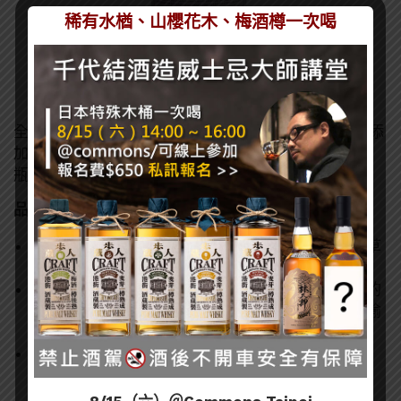
稀有水楢、山櫻花木、梅酒樽一次喝
全程於1st Fill Oloroso 雪莉桶熟成，非冷凝過濾、無添
加焦糖調色。每年僅生產一批次，每年配量僅約900
瓶。酒精濃度49.4%。
品飲筆記
香氣：李子、棗子、糖蜜般的濃郁香氣，伴隨著香草
和牛奶巧克力的氣味。
口感：絲滑的口感。果乾、糖蜜、黑巧克力等濃郁的
味道，融合一點肉桂和生薑，並帶有核桃和栗子的愉
悅感受。
尾韻：糖蜜和果乾的香氣繚繞，還有淡淡辛香料點
綴。