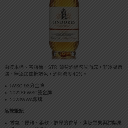
由波本桶、雪莉桶、STR 葡萄酒桶勾兌而成，非冷凝過
濾、無添加焦糖調色，酒精濃度46%。
IWSC 98分金牌
2022SFWSC雙金牌
2023WWA銀牌
品飲筆記
香氣：優雅、柔軟、醇厚的香草、焦糖堅果與甜梨果