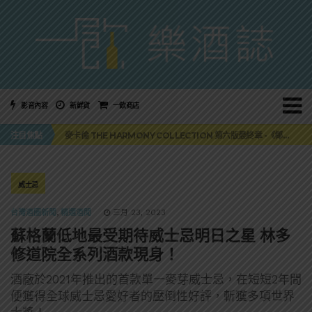
影音內容
新鮮貨
一飲商店
美國正式恢復蘇格蘭威士忌零關稅！烈酒產業再次迎來重磅利多
注目焦點
麥卡倫 THE HARMONY COLLECTION 第六版最終章 -《椰風煖韻》
角嗨尬炸物X爽快這一步，角瓶攜手頂呱呱 全新套餐限時登場
「MONSTER NIGHT OUT 魔爪特調之夜」盛夏刮起派對旋風！
三得利六ROKU琴酒旬系列「柚子雪見」限量登場！首款罐裝GIN SODA 10月同步上市
美國正式恢復蘇格蘭威士忌零關稅！烈酒產業再次迎來重磅利多
威士忌
麥卡倫 THE HARMONY COLLECTION 第六版最終章 -《椰風煖韻》
台灣酒圈新聞
,
精選酒聞
三月 23, 2023
蘇格蘭低地最受期待威士忌明日之星 林多
修道院全系列酒款現身！
酒廠於2021年推出的首款單一麥芽威士忌，在短短2年間
便獲得全球威士忌愛好者的壓倒性好評，斬獲多項世界