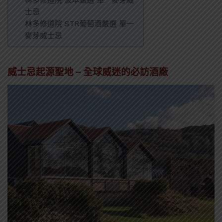
林多修道院 波本嚴選 單一麥芽威
士忌
林多修道院 STR葡萄酒嚴選 單一
麥芽威士忌
威士忌起源聖地 – 全球威迷的必訪酒廠