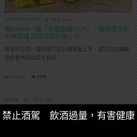
台灣酒圈新聞
,
精選酒聞
三月 11, 2024
和KIRIN一起「春遊開醺Chill」一番搾櫻花設
計啤酒罐 期間限定粉嫩上市
春季限定的一番搾櫻花設計罐限量上市，還可以加購露
營折疊椅或造型毛毯枕！
0 SHARES
無迴響
精選酒聞
十二月 27, 2016
2016 大家都在 Google 搜尋什麼調酒？
禁止酒駕 飲酒過量，有害健康
以下是2016美國十大調酒搜尋榜，看看你愛喝的排第