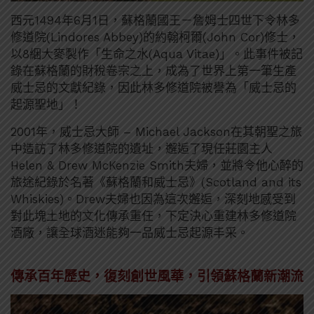
西元1494年6月1日，蘇格蘭國王－詹姆士四世下令林多
修道院(Lindores Abbey)的約翰柯爾(John Cor)修士，
以8綑大麥製作「生命之水(Aqua Vitae)」。此事件被記
錄在蘇格蘭的財稅卷宗之上，成為了世界上第一筆生產
威士忌的文獻紀錄，因此林多修道院被譽為「威士忌的
起源聖地」！
2001年，威士忌大師 – Michael Jackson在其朝聖之旅
中造訪了林多修道院的遺址，邂逅了現任莊園主人
Helen & Drew McKenzie Smith夫婦，並將令他心醉的
旅途紀錄於名著《蘇格蘭和威士忌》(Scotland and its
Whiskies)。Drew夫婦也因為這次邂逅，深刻地感受到
對此塊土地的文化傳承重任，下定決心重建林多修道院
酒廠，讓全球酒迷能夠一品威士忌起源丰采。
傳承百年歷史，復刻創世風華，引領蘇格蘭新潮流