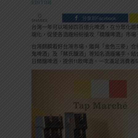
EDITOR
0
分享到Facebook
SHARES
台灣一年可以喝掉四百億元啤酒，在分眾化趨
端化，促使各酒廠紛紛搶攻「精釀啤酒」市場
台灣麒麟看好台灣市場，繼與「金色三麥」合
鬼啤酒」及「蔡氏釀酒」等知名酒廠攜手，結合自
日精釀啤酒，提供11款啤酒，一次滿足消費者