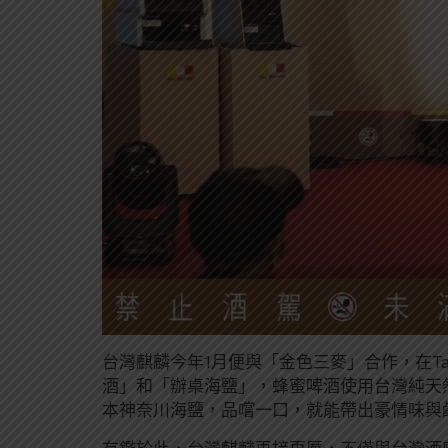
台灣麒麟今年1月便與「金色三麥」合作，在Ta
酒」和「辦桌海鹽」，蜂蜜啤酒使用台灣純天
本神奈川海鹽，品嚐一口，就能帶出豪情味與