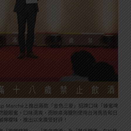
p Marché上推出兩款「金色三麥」招牌口味「蜂蜜啤
然龍眼蜜，口味清爽，而辦桌海鹽則使用台灣馬告和日
鹹檸檬味，推出以來廣受好評！