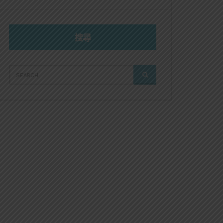
搜尋
SEARCH
SEARCH
FOR: