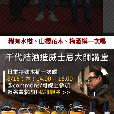
稀有水楢、山櫻花木、梅酒樽一次喝
出經典酒款「山霧」，「山霧」是此次合作酒款中酒精濃
果等台灣水果味，苦度較低，必定讓喜愛水果風味的消費
去（掉的）邊大冰紅」清爽拉格啤酒與台灣麒麟合
出熟悉的阿薩姆茶韻；愛嚐鮮的消費者不容錯過。
液態夏天金黃愛爾」供挑選，此款酒淡雅清香，一入
氣，是款相當輕爽易飲，男女皆宜的啤酒。