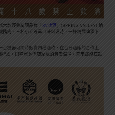
麟六款經典精釀品牌「
SV啤酒
」(SPRING VALLEY) 納
鹹豬肉、三杯小卷等重口味料理時，一杯精釀啤酒下
導入台灣，一台機器可同時販賣四種酒款，在台日酒廠的合作上，
有11款精釀啤酒，口味眾多供店家及消費者選擇，未來都能在設