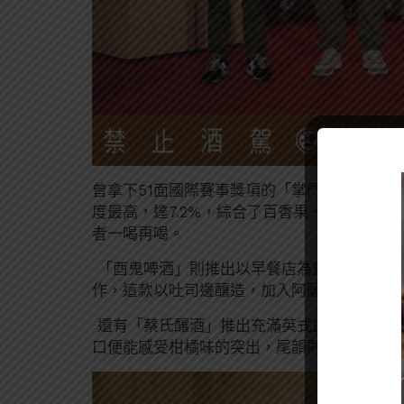
曾拿下51面國際賽事獎項的「掌門精釀」祭
度最高，達7.2%，綜合了百香果、荔枝、芒
者一喝再喝。
「酉鬼啤酒」則推出以早餐店為靈感的「吐司
作，這款以吐司邊釀造，加入阿薩姆紅茶，帶
還有「蔡氏釀酒」推出充滿英式血統風格的「
口便能感受柑橘味的突出，尾韻則帶有餅乾香