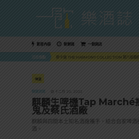
影音內容
新鮮貨
一飲商店
美國正式恢復蘇格蘭威士忌零關稅！烈酒產業再次迎
注目焦點
麥卡倫 THE HARMONY COLLECTION 第六版
角嗨尬炸物X爽快這一步，角瓶攜手頂呱呱 全新套餐
「MONSTER NIGHT OUT 魔爪特調之夜」盛夏
三得利六ROKU琴酒旬系列「柚子雪見」限量登場！首款
美國正式恢復蘇格蘭威士忌零關稅！烈酒產業再次迎
啤酒
麥卡倫 THE HARMONY COLLECTION 第六版
精選酒聞
十二月 20, 2022
麒麟生啤機Tap Marc
鬼及蔡氏酒廠
麒麟與四間本土知名酒廠攜手，結合自家啤酒機T
酒。