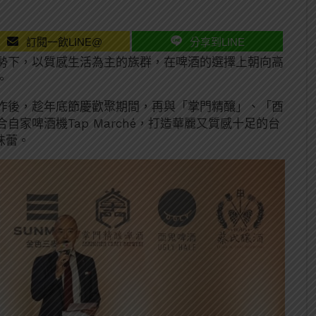
訂閱一飲LINE@
分享到LINE
勢下，以質感生活為主的族群，在啤酒的選擇上朝向高
。
作後，趁年底節慶歡聚期間，再與「掌門精釀」、「酉
家啤酒機Tap Marché，打造華麗又質感十足的台
味蕾。