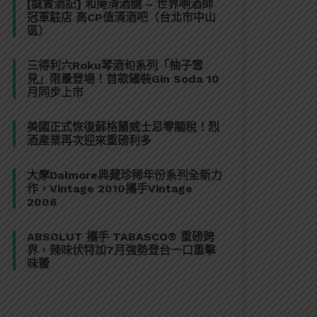
[誠實酒記] 和庵清酒舖 – 世界唎酒師
冠軍駐店 高CP值清酒吧（台北市中山
區）
三得利六Roku琴酒旬系列「柚子雪
見」限量登場！首款罐裝Gin Soda 10
月同步上市
美國正式恢復蘇格蘭威士忌零關稅！烈
酒產業再次迎來重磅利多
大摩Dalmore典藏珍稀年份系列全新力
作，Vintage 2010攜手Vintage
2006
ABSOLUT 攜手 TABASCO® 重磅跨
界，辣味伏特加7月強勢登台一口重擊
味蕾