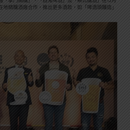
廠「掌門精釀」、「酉鬼啤酒」及「蔡氏釀酒」在12月
在地精釀酒廠合作，推出更多酒款，如「啤酒頭釀造」