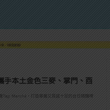
來重磅利多
最終章 -《椰風煖韻》
限時登場
刮起派對旋風！
罐裝GIN SODA 10月同步上市
來重磅利多
最終章 -《椰風煖韻》
hé攜手本土金色三麥、掌門、酉
ap Marché，打造華麗又質感十足的台日精釀啤