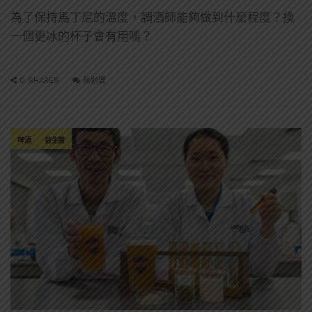
為了保持馬丁尼的溫度，調酒師能夠做到什麼程度？換
一個更冰的杯子會有用嗎？
0 SHARES
無迴響
啤酒
益生菌