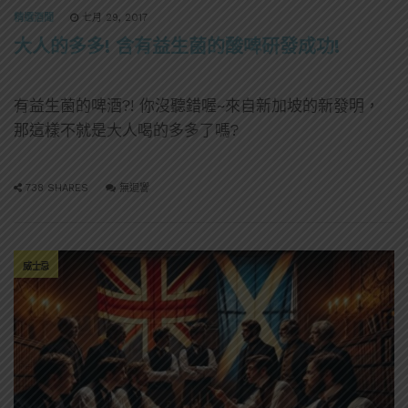
精選酒聞
七月 29, 2017
大人的多多! 含有益生菌的酸啤研發成功!
有益生菌的啤酒?! 你沒聽錯喔~來自新加坡的新發明，
那這樣不就是大人喝的多多了嗎?
738 SHARES
無迴響
威士忌