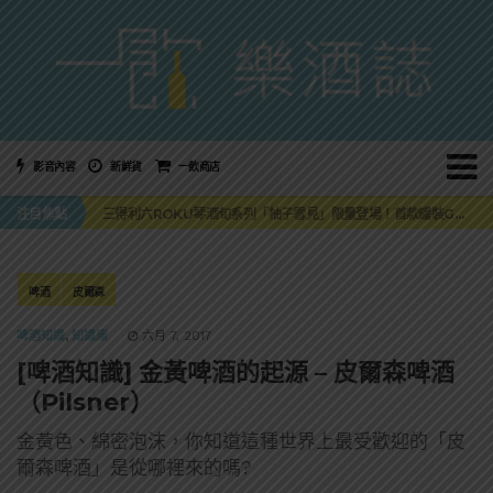
影音內容
新鮮貨
一飲商店
萬眾敲碗如期回歸！SUNMAI金色三麥3度攜手花蓮瓜農品牌「阿強西瓜」
注目焦點
三得利六ROKU琴酒旬系列「柚子雪見」限量登場！首款罐裝GIN SODA 10月同步上市
美國正式恢復蘇格蘭威士忌零關稅！烈酒產業再次迎來重磅利多
大摩DALMORE典藏珍稀年份系列全新力作，VINTAGE 2010攜手VINTAGE 2006
ABSOLUT 攜手 TABASCO® 重磅跨界，辣味伏特加7月強勢登台一口重擊味蕾
萬眾敲碗如期回歸！SUNMAI金色三麥3度攜手花蓮瓜農品牌「阿強西瓜」
啤酒
皮爾森
三得利六ROKU琴酒旬系列「柚子雪見」限量登場！首款罐裝GIN SODA 10月同步上市
啤酒知識
,
知識庫
六月 7, 2017
[啤酒知識] 金黃啤酒的起源 – 皮爾森啤酒
（Pilsner）
金黃色、綿密泡沫，你知道這種世界上最受歡迎的「皮
爾森啤酒」是從哪裡來的嗎?