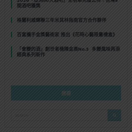
2026「亞洲50大酒吧」全名單完整公佈！台灣8
間酒吧獲獎
格蘭利威蟬聯三年米其林指南官方合作夥伴
百富攜手金獎藝術家 推出《花時心藝限量禮盒》
「會變的酒」創世者桶陳金高No.3 多變風味再添
經典系列新作
搜尋
SEARCH
SEARCH
FOR: