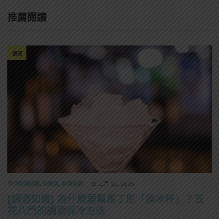
推薦閱讀
調酒
其他調酒知識
,
知識庫
,
調酒知識
二月 27, 2025
[調酒知識] 為什麼要幫馬丁尼「換冰杯」？五
花八門的調酒保冷方法