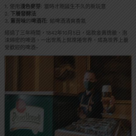
1. 使用
淺色麥芽
: 當時才剛誕生不久的新玩意
2.
下層發酵法
3.
重苦味
的
啤酒花
: 給啤酒清爽香氣
經過了三年時間，1842年10月5日，這款金黃透徹、泡
沫綿密的啤酒，一出世馬上就席捲世界，成為世界上最
受歡迎的啤酒~