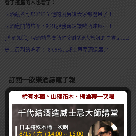
看了這篇的人也看了：
啤酒瓶蓋可以幹啥？他的廚房讓大家都嚇呆了！
啤酒廠開的旅館，超狂服務肯定讓啤酒迷瘋狂！
[啤酒知識] 啤酒熱量高讓你變胖?讓人驚訝的事實是…..!
史上最烈的啤酒！ 67.5%比威士忌原酒還厲害！
訂閱一飲樂酒誌電子報
喜歡我們的內容嗎？在此訂閱電子報，掌握最新酒聞和獨家
稀有水楢、山櫻花木、梅酒樽一次喝
會員優惠吧！