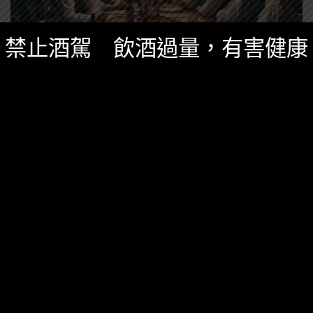
禁止酒駕 飲酒過量，有害健康
威士忌知識
,
知識庫
三月 6, 2025
英格蘭、蘇格蘭為了「威士忌地理標示」又吵
架了！來看看他們究竟吵什麼
兩方究竟為了什麼事情而槓上了？蘇格蘭和英格蘭的威
士忌又有什麼不同？
0 SHARES
無迴響
影音內容
新鮮貨
一飲商店