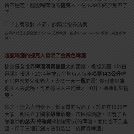
質不穩定。超愛喝啤酒的
捷克
人，在1839年終於受不了
了….
右半杯就是上層發酵法的Ale-艾爾啤酒，包含Stout、Porter等等，顏色都較
深。
超愛喝酒的捷克人發明了金黃色啤酒
捷克是全世界
啤酒消費量最大
的國家，根據英國《每日
電訊》報導，2014年捷克平均每人每年喝要
143公升
啤
酒! (包含嬰兒和老人，大概
一天一瓶
的量) 你可能以為
德國人最愛喝，可是德國人平均量才110升，遠遠低於捷
克。
總之，捷克人們受不了低品質的啤酒了。於是在1839年
大家一起建立了
國家級釀酒廠
– 市民釀酒廠，並請了名
釀酒師
約瑟夫·格羅爾
來開發新式的啤酒。而他也不負重
望，用了三個新創方法製造出「皮爾森啤酒」: