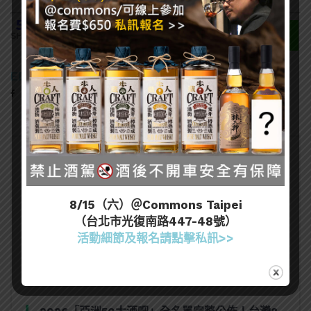
509
SHARES
EDITOR
8/15（六）＠Commons Taipei
熱門文章
（台北市光復南路447-48號）
活動細節及報名請點擊私訊>>
又惹川普不開心！美國向加拿大烈酒重課50%關
稅，北美酒業衝突全面惡化