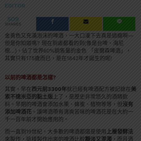
EDITOR
509
SHARES
金黃色又充滿泡沫的啤酒，一大口灌下去真是過癮啊~~
但是你知道嗎? 現在到處都看的到(像是台啤、海尼
根…)，佔了世界60%銷售量的金色 「皮爾森啤酒」，
其實只有175歲而已，是在1842年才誕生的呢!
以前的啤酒都是怎樣?
其實，早在
西元前3300年
就已經有啤酒配方被記錄在
美
索不達米亞的黏土版
上了，是歷史非常悠久的酒精飲
料。早期的啤酒會添加水果、蜂蜜、植物等等，但
沒有
添加啤酒花
。讓啤酒帶有清爽苦味的啤酒花是在大約一
千一百年前才開始應用的。
而一直到19世紀，大多數的啤酒都還是使用
上層發酵法
來製作，這樣製作出來的啤酒比較
黯淡又混濁
，而且酒