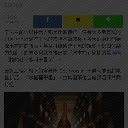
EDITOR
146
SHARES
干邑白蘭地以往給人都是比較傳統、沒有太多新嘗試的
印象，但近幾年干邑的市場不斷成長，各大酒廠也開始
推出有趣的新品，甚至打破傳統干邑的規範。例如保樂
力加旗下的馬爹利就曾推出過「波本桶」過桶的
藍淬燕
（雖然就不能叫干邑了）。
最近三得利旗下的拿破崙 Courvoisier 干邑就端出超限
量新品—
「水楢桶干邑」
，由集團兩位首席調酒師共同
打造。