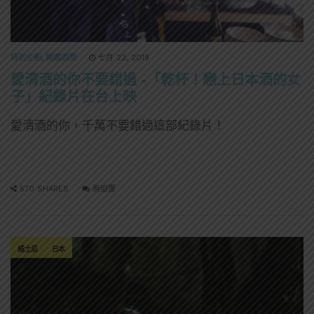
特別企劃
,
精選酒聞
七月 23, 2019
愛清酒的你不要錯過 -「乾杯！戀上日本酒的女
子」紀錄片在台上映
愛清酒的你，千萬不要錯過這部紀錄片！
570 SHARES
無迴響
威士忌
日本