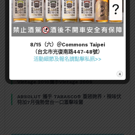
[誠實酒記] 和庵清酒舖 – 世界唎酒師冠軍駐店 高
CP值清酒吧（台北市中山區）
三得利六Roku琴酒旬系列「柚子雪見」限量登
場！首款罐裝Gin Soda 10月同步上市
8/15（六）＠Commons Taipei
（台北市光復南路447-48號）
美國正式恢復蘇格蘭威士忌零關稅！烈酒產業再次
活動細節及報名請點擊私訊>>
迎來重磅利多
大摩Dalmore典藏珍稀年份系列全新力作，
Vintage 2010攜手Vintage 2006
ABSOLUT 攜手 TABASCO® 重磅跨界，辣味伏
特加7月強勢登台一口重擊味蕾