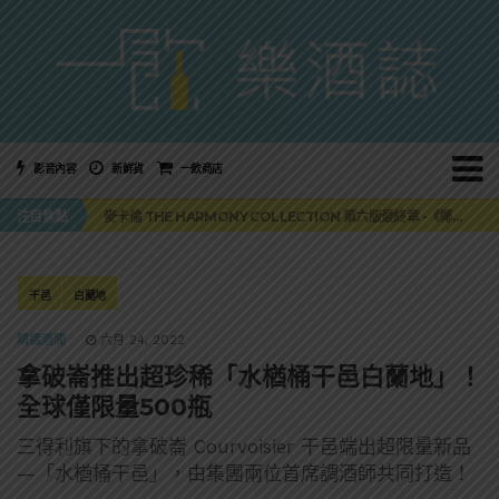
影音內容
新鮮貨
一飲商店
美國正式恢復蘇格蘭威士忌零關稅！烈酒產業再次迎來重磅利多
注目焦點
麥卡倫 THE HARMONY COLLECTION 第六版最終章 -《椰風煖韻》
角嗨尬炸物X爽快這一步，角瓶攜手頂呱呱 全新套餐限時登場
「MONSTER NIGHT OUT 魔爪特調之夜」盛夏刮起派對旋風！
三得利六ROKU琴酒旬系列「柚子雪見」限量登場！首款罐裝GIN SODA 10月同步上市
美國正式恢復蘇格蘭威士忌零關稅！烈酒產業再次迎來重磅利多
干邑
白蘭地
麥卡倫 THE HARMONY COLLECTION 第六版最終章 -《椰風煖韻》
精選酒聞
六月 24, 2022
拿破崙推出超珍稀「水楢桶干邑白蘭地」！
全球僅限量500瓶
三得利旗下的拿破崙 Courvoisier 干邑端出超限量新品
—「水楢桶干邑」，由集團兩位首席調酒師共同打造！