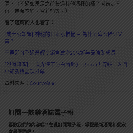
題？（不過如果是之前裝過其他酒種的桶子就肯定不
行，像波本桶、雪莉桶等。）
看了這篇的人也看了：
[威士忌知識] 神秘的日本水楢桶 – 為什麼這麼稀少又
貴？
干邑即將重返榮耀？銷售激增23%近年最強勁成長
[烈酒知識] 一次弄懂干邑白蘭地(Cognac)！等級、入門
小知識與品項推薦
資料來源：
Courvoisier
訂閱一飲樂酒誌電子報
喜歡我們的內容嗎？在此訂閱電子報，掌握最新酒聞和獨家
會員優惠吧！