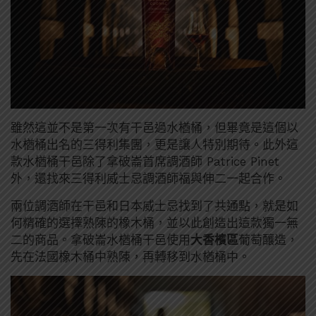
雖然這並不是第一次有干邑過水楢桶，但畢竟是這個以
水楢桶出名的三得利集團，更是讓人特別期待。此外這
款水楢桶干邑除了拿破崙首席調酒師 Patrice Pinet
外，還找來三得利威士忌調酒師福與伸二一起合作。
兩位調酒師在干邑和日本威士忌找到了共通點，就是如
何精確的選擇熟陳的橡木桶，並以此創造出這款獨一無
二的商品。拿破崙水楢桶干邑使用
大香檳區
葡萄釀造，
先在法國橡木桶中熟陳，再轉移到水楢桶中。