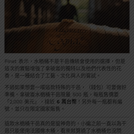
Pinet 表示，水楢桶不是干邑傳統會使用的選擇，但是
這次的實驗增強了拿破崙的獨特以及他們代表性的花
香，是一種結合了工藝、文化與人的嘗試。
不過如果想要一嚐這款特殊的干邑，（錢包）可要做好
準備。拿破崙水楢桶干邑限量 500 瓶，每瓶售價要
「2,000 美元」，接近
6 萬台幣
！另外每一瓶都有編
號，並只在限定國家販售。
這款水楢桶干邑真的是蠻神奇的，小編之前一直以為干
邑只能使用法國橡木桶，看來就算過了水楢桶也沒問