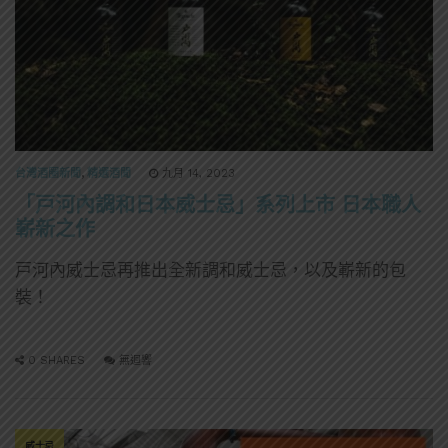
台灣酒圈新聞
,
精選酒聞
九月 14, 2023
「戸河內調和日本威士忌」系列上市 日本職人
嶄新之作
戸河內威士忌再推出全新調和威士忌，以及嶄新的包
裝！
0 SHARES
無迴響
威士忌