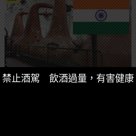
禁止酒駕 飲酒過量，有害健康
精選酒聞
三月 11, 2024
保樂力加宣布建造「印度最大威士忌蒸餾廠」
印度威士忌準備起飛？
保樂力加預計將要投入68億元，建造一座全印度最大的
威士忌蒸餾廠！