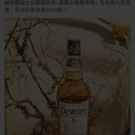
蘇格蘭威士忌醇順系列-嚴選水楢風味桶」在台與大家見
面，全台珍稀首發3600瓶！