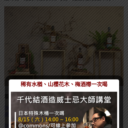
稀有水楢、山櫻花木、梅酒樽一次喝
看了這篇的人也看了：
[威士忌知識] 純麥、調和、穀物、單一麥芽威士忌? 到
底差在哪?
[威士忌知識] 神秘的日本水楢桶 – 為什麼這麼稀少又