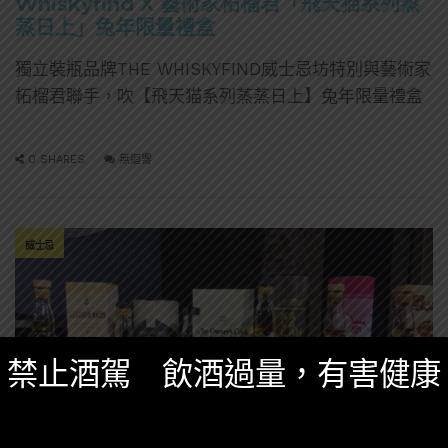
Whiskyfind X 藝術家柘榴君「飛天猫系列蒸
蒸日上」兔年限量禮盒
獨立裝瓶品牌THE WHISKYFIND威士忌坊特別與藝術家
柘榴君聯手，吹【飛天猫系列蒸蒸日上】兔年限量禮盒
0 SHARES
無迴響
威士忌
禁止酒駕 飲酒過量，有害健康