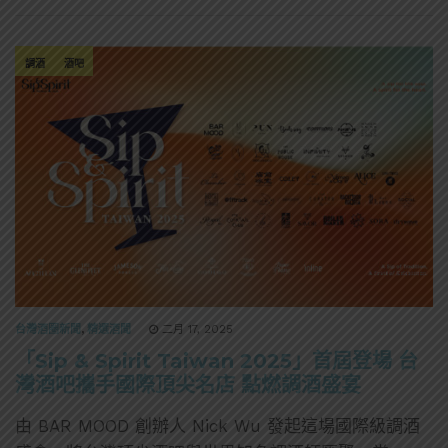
調酒
酒吧
台灣酒圈新聞
,
精選酒聞
二月 17, 2025
「Sip & Spirit Taiwan 2025」首屆登場 台
灣酒吧攜手國際頂尖名店 點燃調酒盛宴
由 BAR MOOD 創辦⼈ Nick Wu 發起這場國際級調酒