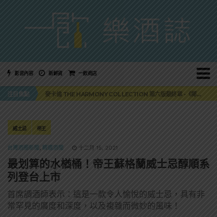
影音內容
新鮮貨
一飲商店
美國正式恢復蘇格蘭威士忌零關稅！烈酒產業再次迎來重磅利多
注目焦點
麥卡倫 THE HARMONY COLLECTION 第六版最終章 -《椰風煖韻》
角嗨尬炸物X爽快這一步，角瓶攜手頂呱呱 全新套餐限時登場
「MONSTER NIGHT OUT 魔爪特調之夜」盛夏刮起派對旋風！
三得利六ROKU琴酒旬系列「柚子雪見」限量登場！首款罐裝GIN SODA 10月同步上市
美國正式恢復蘇格蘭威士忌零關稅！烈酒產業再次迎來重磅利多
威士忌
帝王
麥卡倫 THE HARMONY COLLECTION 第六版最終章 -《椰風煖韻》
台灣酒圈新聞
,
精選酒聞
十二月 15, 2021
最划算的水楢桶！帝王蘇格蘭威士忌醇順系
列登台上市
首席調酒師表示：這是一款令人愉悅的威士忌，具有非
常罕見的廣度和深度，以及複雜而微妙的風味！