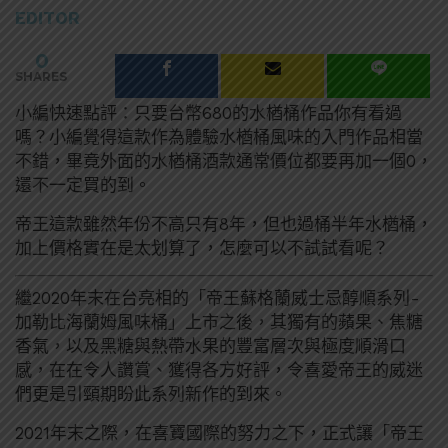
EDITOR
0
SHARES
小編快速點評：只要台幣680的水楢桶作品你有看過
嗎？小編覺得這款作為體驗水楢桶風味的入門作品相當
不錯，畢竟外面的水楢桶酒款通常價位都要再加一個0，
還不一定買的到。
帝王這款雖然年份不高只有8年，但也過桶半年水楢桶，
加上價格實在是太划算了，怎麼可以不試試看呢？
繼2020年末在台亮相的「帝王蘇格蘭威士忌醇順系列-
加勒比海蘭姆風味桶」上市之後，其獨有的蘋果、焦糖
香氣，以及黑糖與熱帶水果的豐富層次與極度順滑口
感，在在令人讚賞、獲得各方好評，令喜愛帝王的威迷
們更是引頸期盼此系列新作的到來。
2021年末之際，在喜寶國際的努力之下，正式讓「帝王