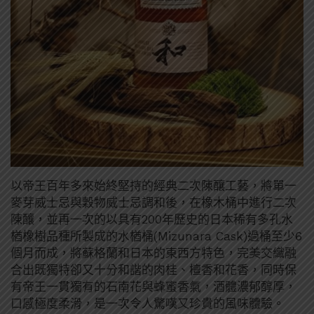
以帝王百年多來始終堅持的經典二次陳釀工藝，將單一
麥芽威士忌與穀物威士忌調和後，在橡木桶中進行二次
陳釀，並再一次的以具有200年歷史的日本稀有多孔水
楢橡樹品種所製成的水楢桶(Mizunara Cask)過桶至少6
個月而成，將蘇格蘭和日本的東西方特色，完美交織融
合出既獨特卻又十分和諧的肉桂、檀香和花香，同時保
有帝王一貫獨有的石南花與蜂蜜香氣，酒體濃郁醇厚，
口感極度柔滑，是一次令人驚嘆又珍貴的風味體驗。