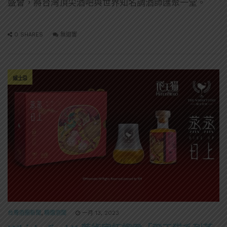
盛會，將台灣頂尖酒吧與世界知名調酒師匯聚⼀堂。
0 SHARES
無迴響
威士忌
台灣酒圈新聞
,
精選酒聞
一月 13, 2023