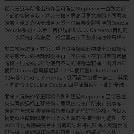
從帝王近年所推出的作品可看出Stephanie一直致力於
不斷的突破自我，將帝王推向更高且更寬廣的不同層次
領域。像是囊括全球各大威士忌競賽金牌獎項的Double
Double系列，以帝王首位調酒師A. J. Cameron首創的
「二次陳釀」為靈感，將整套古法工藝推向極致高峰。
於二次陳釀後，在第三重階段將調和穀物威士忌和調和
麥芽威士忌經過調和後並再一次陳釀，在第四重的過桶
階段，則按熟成年份使用不同的特選雪莉桶，例如21年
使用Oloroso雪莉桶過桶、27年使用舊Palo Cortado、
32年使用Pedro Ximénez，進而誕生出獨一無二、與眾
不同的帝王Double Double 四重陳釀系列，風迷全球。
而令人玩味的帝王醇順系列則透過Stephanie至今已爐
火純青的過桶工藝技術，展現出帝王前所未有的廣度，
通過在全球各地搜尋稀有獨特的酒桶進行過桶，向世人
揭開蘇格蘭調和威士忌令人興奮的各種無限可能性，於
2022年更會陸續在台推出葡萄牙波特風味桶以及龍舌蘭
風味桶，絕對同樣的精彩可期，威迷們請拭目以待！