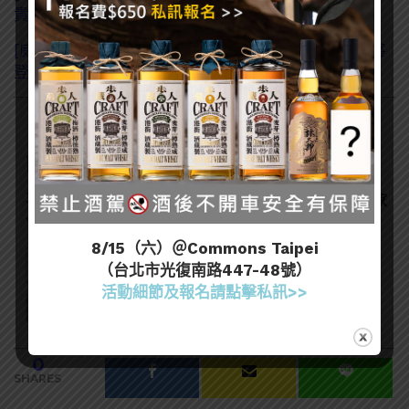
貴？
[威士忌知識] 蘇格蘭放寬過桶限制- 更多神秘玩意即將
登場!?
訂閱一飲樂酒誌電子報
喜歡我們的內容嗎？在此訂閱電子報，掌握最新酒聞和獨家
會員優惠吧！
8/15（六）＠Commons Taipei
（台北市光復南路447-48號）
活動細節及報名請點擊私訊>>
0
SHARES