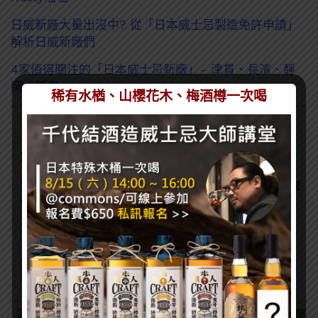
日威新廠大量出沒中? 從「日本威士忌製造免許申請」
解析日威新廠們
4家值得關注的「日本威士忌新廠」- 津貫、長濱、靜
岡、厚岸
稀有水楢、山櫻花木、梅酒樽一次喝
訂閱一飲樂酒誌電子報
喜歡我們的內容嗎？在此訂閱電子報，掌握最新酒聞和獨家
會員優惠吧！
274