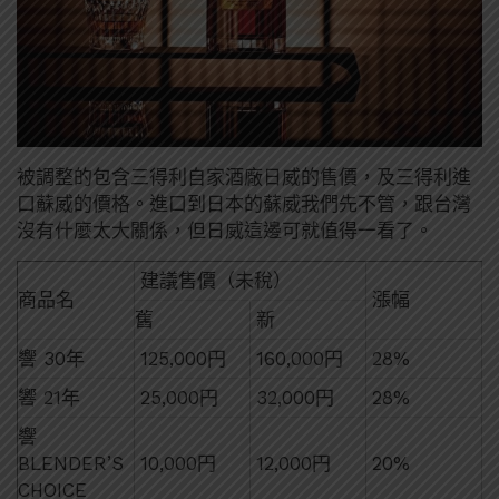
被調整的包含三得利自家酒廠日威的售價，及三得利進
口蘇威的價格。進口到日本的蘇威我們先不管，跟台灣
沒有什麼太大關係，但日威這邊可就值得一看了。
建議售價（未稅）
商品名
漲幅
舊
新
響 30年
125,000円
160,000円
28%
響 21年
25,000円
32,000円
28%
響
BLENDER’S
10,000円
12,000円
20%
CHOICE