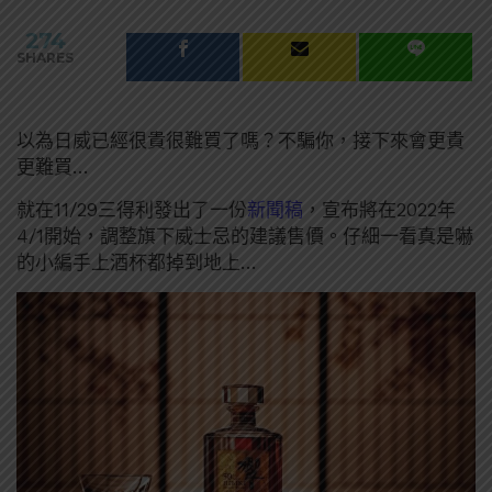
274
SHARES
以為日威已經很貴很難買了嗎？不騙你，接下來會更貴
更難買…
就在11/29三得利發出了一份
新聞稿
，宣布將在2022年
4/1開始，調整旗下威士忌的建議售價。仔細一看真是嚇
的小編手上酒杯都掉到地上…