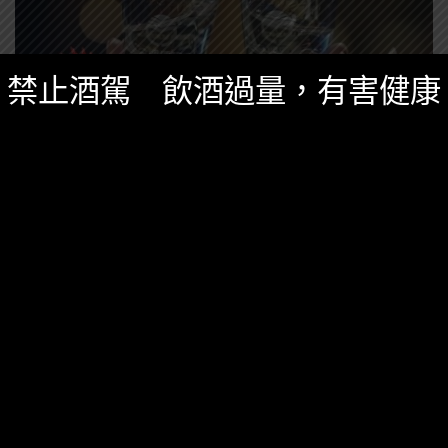
禁止酒駕 飲酒過量，有害健康
知識庫
,
精選酒聞
十一月 27, 2019
震驚！金門超狂喝酒遊戲「雞頭魚尾」給你滿
滿歡迎！？
原來金門有這麼特殊的飲酒文化啊~長知識了！
1,174 SHARES
無迴響