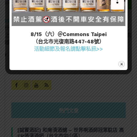
SHARES
MA MATT
什麼酒都喝，酒精中漂浮的塵世小書僮，沒事喝喝酒上
8/15（六）＠Commons Taipei
上課。終於考過葡萄酒WSET L3、唎酒師，接下來該去
（台北市光復南路447-48號）
哪呢？
活動細節及報名請點擊私訊>>
熱門文章
[誠實酒記] 和庵清酒舖 – 世界唎酒師冠軍駐店 高
CP值清酒吧（台北市中山區）