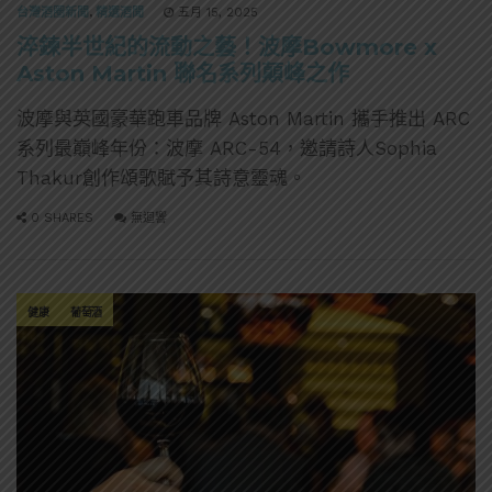
台灣酒圈新聞
,
精選酒聞
五月 15, 2025
淬鍊半世紀的流動之藝！波摩Bowmore x
Aston Martin 聯名系列顛峰之作
波摩與英國豪華跑車品牌 Aston Martin 攜手推出 ARC
系列最巔峰年份：波摩 ARC-54，邀請詩人Sophia
Thakur創作頌歌賦予其詩意靈魂。
0 SHARES
無迴響
健康
葡萄酒