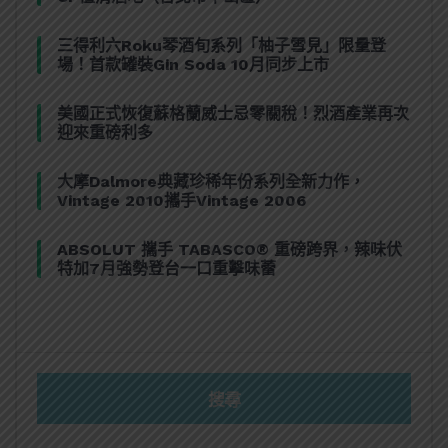
三得利六Roku琴酒旬系列「柚子雪見」限量登
場！首款罐裝Gin Soda 10月同步上市
美國正式恢復蘇格蘭威士忌零關稅！烈酒產業再次
迎來重磅利多
大摩Dalmore典藏珍稀年份系列全新力作，
Vintage 2010攜手Vintage 2006
ABSOLUT 攜手 TABASCO® 重磅跨界，辣味伏
特加7月強勢登台一口重擊味蕾
搜尋