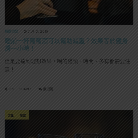
精選酒聞
九月 3, 2019
睡前一杯葡萄酒可以幫助減重？效果等於健身
房一小時！
但是要達到理想效果，喝的種類、時間、多寡都需要注
意！
2,766 SHARES
無迴響
文化
高粱