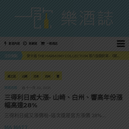
影音內容
新鮮貨
一飲商店
美國正式恢復蘇格蘭威士忌零關稅！烈酒產業再次迎來重磅利多
注目焦點
麥卡倫 THE HARMONY COLLECTION 第六版最終章 -《椰風煖韻》
角嗨尬炸物X爽快這一步，角瓶攜手頂呱呱 全新套餐限時登場
「MONSTER NIGHT OUT 魔爪特調之夜」盛夏刮起派對旋風！
三得利六ROKU琴酒旬系列「柚子雪見」限量登場！首款罐裝GIN SODA 10月同步上市
美國正式恢復蘇格蘭威士忌零關稅！烈酒產業再次迎來重磅利多
威士忌
山崎
日本
白州
響
麥卡倫 THE HARMONY COLLECTION 第六版最終章 -《椰風煖韻》
精選酒聞
十一月 30, 2021
三得利日威大漲- 山崎、白州、響高年份漲
幅高達28%
三得利日威又漲價啦~這次還是官方漲價 28%…
MA MATT