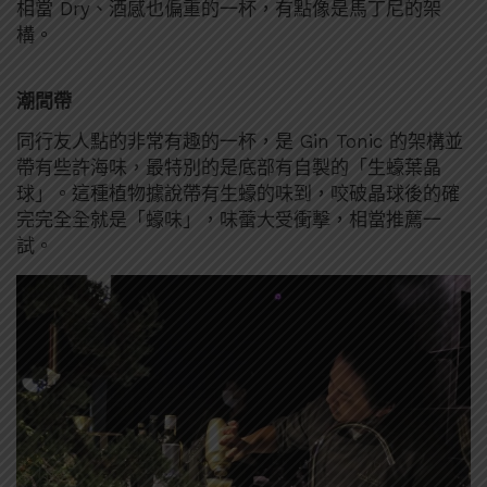
相當 Dry、酒感也偏重的一杯，有點像是馬丁尼的架
構。
潮間帶
同行友人點的非常有趣的一杯，是 Gin Tonic 的架構並
帶有些許海味，最特別的是底部有自製的「生蠔葉晶
球」。這種植物據說帶有生蠔的味到，咬破晶球後的確
完完全全就是「蠔味」，味蕾大受衝擊，相當推薦一
試。