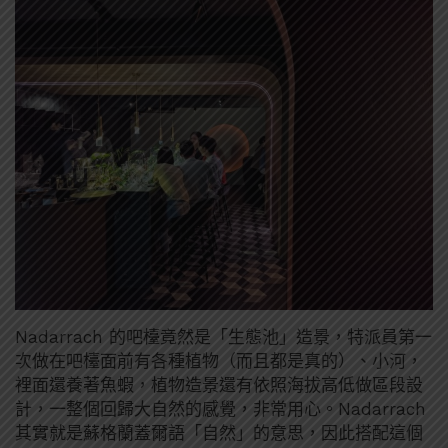
Nadarrach 的吧檯竟然是「生態池」造景，特派員第一
次做在吧檯面前有各種植物（而且都是真的）、小河，
裡面還養著魚蝦，植物造景還有依照海拔高低做區段設
計，一整個回歸大自然的感覺，非常用心。Nadarrach
其實就是蘇格蘭蓋爾語「自然」的意思，因此搭配這個