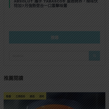
ABSOLUT 攜手 TABASCO® 重磅跨界，辣味伏
特加7月強勢登台一口重擊味蕾
搜尋
SEARCH
SEARCH
FOR:
推薦閱讀
動畫
王牌酒保
調酒
酒吧