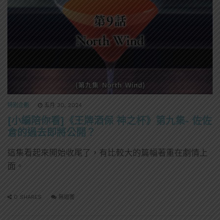
特別企劃
五月 30, 2024
[小編陪你看]《王牌酒保 神之杯》第九集- 佐佐
倉的過去即將公開？
這集看起來開始收尾了，有比較大的篇幅著重在劇情上
面。
0 SHARES
無迴響