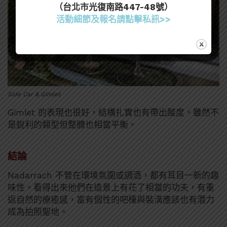
（台北市光復南路447-48號）
活動細節及報名請點擊私訊>>
Side Car & Gimlet
Gimlet 的表現也很好，結構扎實也有帶出酸度，雖然不
是銳利的類型但整體也相當平衡。
結論
Nadarrach 不管在環境氛圍或調酒，都有耳目一新的趣
味性。看得出來他們在造景上有花了相當的功夫，有重
返自然的療癒感，富有個性的吧檯與裝潢應該也有潛力
成為拍照聖地。