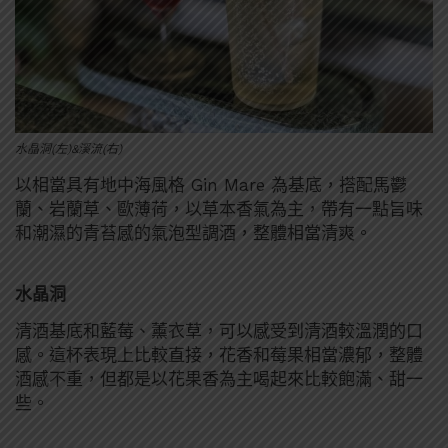
水晶洞(左)&溪流(右)
以相當具有地中海風格 Gin Mare 為基底，搭配馬鬱
蘭、岩蘭草、歐薄荷，以草本香氣為主，帶有一點旨味
和潮濕的青苔感的氣泡型調酒，整體相當清爽。
水晶洞
清酒基底和藍莓、薰衣草，可以感受到清酒較溫潤的口
感。這杯表現上比較直接，花香和莓果相當濃郁，整體
酒感不重，但都是以花果香為主喝起來比較飽滿、甜一
些。