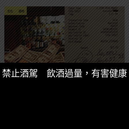
文化
酒吧
禁止酒駕 飲酒過量，有害健康
其他調酒知識
,
知識庫
,
精選酒聞
,
調酒知識
八月 18, 2021
超狂46萬小費引發網路爭議？歐美的酒吧小費
文化攻略
到了有小費文化國家的酒吧，常常讓台灣人困擾～究竟
該給調酒師多少小費呢？