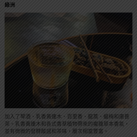
綠洲
加入了琴酒、乳香黃連木、百里香、龍蒿、蠟梅和康普
茶。乳香黃連木和各式香草植物帶來的複雜草本香氣，
並有微微的發酵酸感和茶味，層次相當豐富。