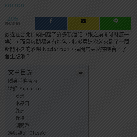
EDITOR
205
SHARES
最近在台北街頭開起了許多新酒吧（
跟之前開咖啡廳一
樣
），而且每間都各有特色。特派員這次就來到了一間
新開不久的酒吧 Nadarrach，這間店竟然在吧台弄了一
個生態池？
文章目錄
隱身手搖店內
特調 Signature
溪流
水晶洞
綠洲
丘陵
潮間帶
經典調酒 Classic