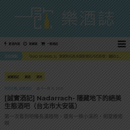
影音內容
新鮮貨
一飲商店
三得利六ROKU琴酒旬系列「柚子雪見」限量登場！首款罐裝GIN SODA 10月同步上市
「BAD SPANIELS」便便狗玩具未損害傑克丹尼商標！纏訟12年官司再次逆轉
注目焦點
麥卡倫 THE HARMONY COLLECTION 第六版最終章 -《椰風煖韻》
角嗨尬炸物X爽快這一步，角瓶攜手頂呱呱 全新套餐限時登場
「MONSTER NIGHT OUT 魔爪特調之夜」盛夏刮起派對旋風！
三得利六ROKU琴酒旬系列「柚子雪見」限量登場！首款罐裝GIN SODA 10月同步上市
誠實酒記
調酒
酒吧
「BAD SPANIELS」便便狗玩具未損害傑克丹尼商標！纏訟12年官司再次逆轉
特別企劃
,
誠實酒記
十一月 11, 2021
[誠實酒記] Nadarrach- 隱藏地下的絕美
生態酒吧（台北市大安區）
第一次看到吧檯長滿植物，還有一條小溪的，相當療癒
啊