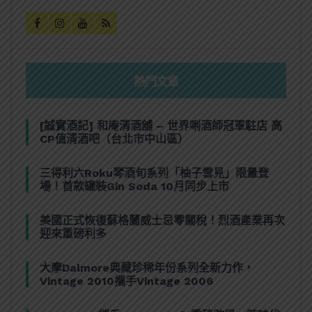
熱門文章
[誠實酒記] 和庵清酒舖 – 世界唎酒師冠軍駐店 高
CP值清酒吧（台北市中山區）
三得利六Roku琴酒旬系列「柚子雪見」限量登
場！首款罐裝Gin Soda 10月同步上市
美國正式恢復蘇格蘭威士忌零關稅！烈酒產業再次
迎來重磅利多
大摩Dalmore典藏珍稀年份系列全新力作，
Vintage 2010攜手Vintage 2006