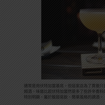
通常是用伏特加當基底，但這家店為了貫徹只
姆酒，味道比起伏特加當然是多了些許辛香料
特別明顯，屬於酸甜易飲、簡單風格的調酒。（