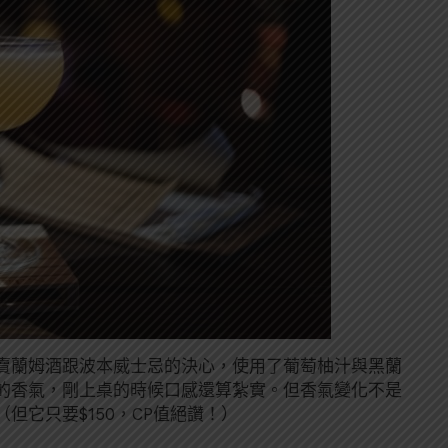
賣蘭姆酒跟波本威士忌的決心，使用了葡萄柚汁與黑蘭
的香氣，剛上桌的時候口感還算紮實。但香氣變化不是
但它只要$150，CP值絕讚！）