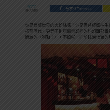
577
分享到Facebook
SHARES
你是西部世界的大粉絲嗎？你是否曾經嚮往牛
拓荒時代，更等不到諾蘭電影裡的科幻西部世
問題的（啊嘶！），不如就一同前往通化街的