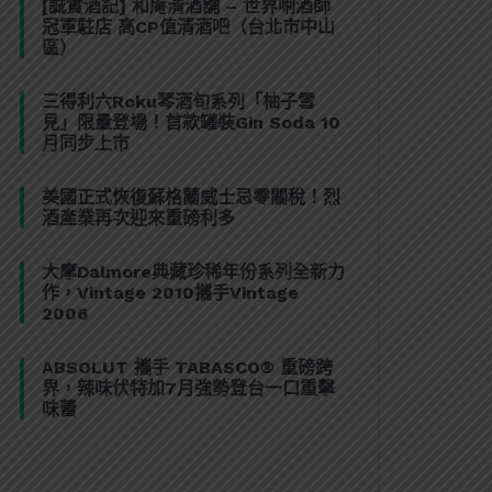
[誠實酒記] 和庵清酒舖 – 世界唎酒師
冠軍駐店 高CP值清酒吧（台北市中山
區）
三得利六Roku琴酒旬系列「柚子雪
見」限量登場！首款罐裝Gin Soda 10
月同步上市
美國正式恢復蘇格蘭威士忌零關稅！烈
酒產業再次迎來重磅利多
大摩Dalmore典藏珍稀年份系列全新力
作，Vintage 2010攜手Vintage
2006
ABSOLUT 攜手 TABASCO® 重磅跨
界，辣味伏特加7月強勢登台一口重擊
味蕾