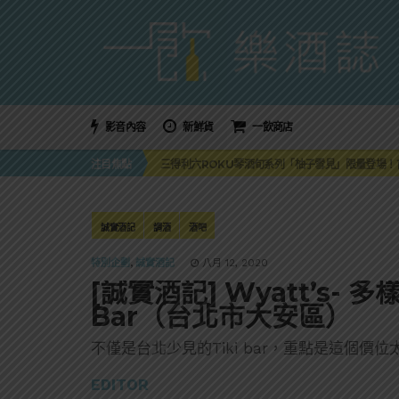
影音內容
新鮮貨
一飲商店
萬眾敲碗如期回歸！SUNMAI金色三麥3度攜手花
注目焦點
三得利六ROKU琴酒旬系列「柚子雪見」限量登場！首款
美國正式恢復蘇格蘭威士忌零關稅！烈酒產業再次迎
大摩DALMORE典藏珍稀年份系列全新力作，VINTAGE
ABSOLUT 攜手 TABASCO® 重磅跨界，辣味
萬眾敲碗如期回歸！SUNMAI金色三麥3度攜手花
誠實酒記
調酒
酒吧
三得利六ROKU琴酒旬系列「柚子雪見」限量登場！首款
特別企劃
,
誠實酒記
八月 12, 2020
[誠實酒記] Wyatt’s-
Bar（台北市大安區）
不僅是台北少見的Tiki bar，重點是這個價位
EDITOR