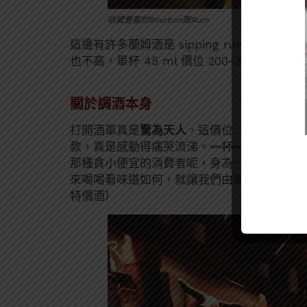
收藏豐富的Bourbon跟Rum
這邊有許多蘭姆酒是 sipping rum，也
也不高，單杯 45 ml 價位 200~300 左右
關於調酒本身
打開酒單真是
驚為天人
，這價位…好像有點佛
款，真是感動得痛哭流涕。
一杯一百五的曼哈頓
那種貪小便宜的消費者呢，身為一個專業的品
來喝喝看味道如何，就讓我們由酒感淺入深開始
特價酒）