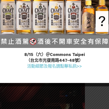
就是純飲等級的陳年蘭姆酒，可以點單杯的方式消費，價格
，像是FourSquare、外交官…等Rum都可以喝到喔！
心啊！如果你打開他們的粉絲專頁，還有當天的
特價
酒
（Manhattan ）先給我來個四杯啊！
但我們才不是
8/15（六）＠Commons Taipei
酒人士，便宜是一回事，味道如何又是另一件事了，先
（台北市光復南路447-48號）
喝起來吧！（但看著荷包還是不爭氣的點了兩杯150
活動細節及報名請點擊私訊>>