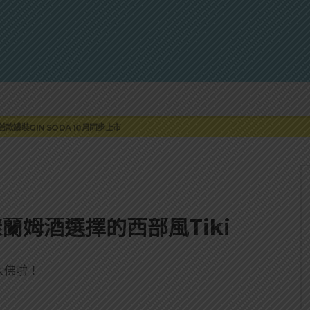
蓮瓜農品牌「阿強西瓜」
罐裝GIN SODA 10月同步上市
來重磅利多
 2010攜手VINTAGE 2006
伏特加7月強勢登台一口重擊味蕾
蓮瓜農品牌「阿強西瓜」
罐裝GIN SODA 10月同步上市
 多樣蘭姆酒選擇的西部風Tiki
太佛啦！