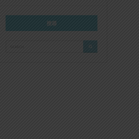
搜尋
SEARCH
SEARCH
FOR: