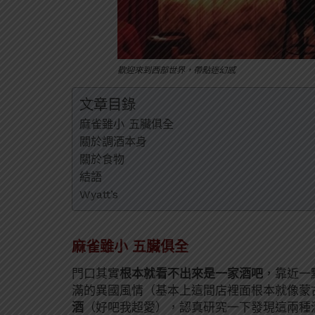
歡迎來到西部世界，帶點迷幻感
文章目錄
麻雀雖小 五臟俱全
關於調酒本身
關於食物
結語
Wyatt’s
麻雀雖小 五臟俱全
門口其實
根本就看不出來是一家酒吧
，靠近一
滿的異國風情（基本上這間店裡面根本就像蒙
酒
（好吧我超愛），認真研究一下發現這兩種