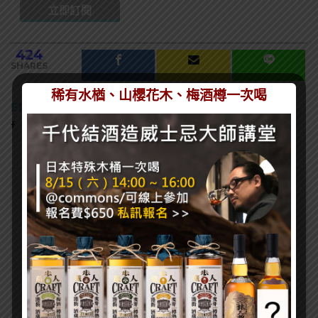
424
SHARES
稀有水楢、山櫻花木、梅酒樽一次喝
EDITOR
熱門文章
[誠實酒記] 和庵清酒舖 – 世界唎酒師冠軍駐店 高
CP值清酒吧（台北市中山區）