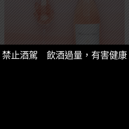
禁止酒駕 飲酒過量，有害健康
精選酒聞
六月 9, 2017
超可愛粉紅酒小熊軟糖＋喬治克隆尼 龍舌蘭軟
糖！
Sugarfina這家糖果商在去年的粉紅酒小熊軟糖後，今
年又推出了喬治克隆尼龍舌蘭軟糖！螞蟻人酒友一定要
試試～
958 SHARES
無迴響