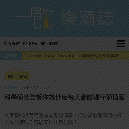
影音內容
新鮮貨
一飲商店
「MONSTER NIGHT OUT 魔爪特調之夜」盛夏刮起派對旋風！
注目焦點
JOHNNIE WALKER XR PREMIER 尊藏威士忌 融合消逝酒廠全球獨家上市
「BAD SPANIELS」便便狗玩具未損害傑克丹尼商標！纏訟12年官司再次逆轉
麥卡倫 THE HARMONY COLLECTION 第六版最終章 -《椰風煖韻》
角嗨尬炸物X爽快這一步，角瓶攜手頂呱呱 全新套餐限時登場
「MONSTER NIGHT OUT 魔爪特調之夜」盛夏刮起派對旋風！
健康
葡萄酒
JOHNNIE WALKER XR PREMIER 尊藏威士忌 融合消逝酒廠全球獨家上市
精選酒聞
十一月 14, 2018
科學研究告訴你為什麼每天都該喝杯葡萄酒
大家都知道葡萄酒有益身體健康，但你知道他確切的好
處是什麼嗎？背後又是什麼原因？