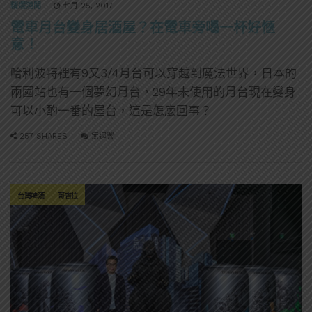
精選酒聞
七月 25, 2017
電車月台變身居酒屋？在電車旁喝一杯好愜
意！
哈利波特裡有9又3/4月台可以穿越到魔法世界，日本的
兩國站也有一個夢幻月台，29年未使用的月台現在變身
可以小酌一番的屋台，這是怎麼回事？
257 SHARES
無迴響
台灣啤酒
哥吉拉