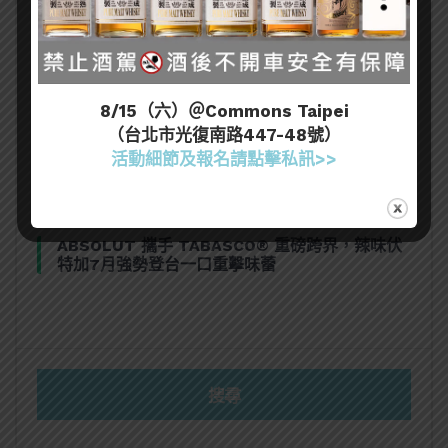
三得利六Roku琴酒旬系列「柚子雪見」限量登
場！首款罐裝Gin Soda 10月同步上市
美國正式恢復蘇格蘭威士忌零關稅！烈酒產業再次
8/15（六）＠Commons Taipei
迎來重磅利多
（台北市光復南路447-48號）
活動細節及報名請點擊私訊>>
大摩Dalmore典藏珍稀年份系列全新力作，
Vintage 2010攜手Vintage 2006
ABSOLUT 攜手 TABASCO® 重磅跨界，辣味伏
特加7月強勢登台一口重擊味蕾
搜尋