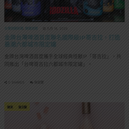
台灣酒圈新聞
,
精選酒聞
九月 18, 2025
金牌台灣啤酒首度聯名國際級IP哥吉拉，打造
最潮六都城市限定罐
金牌台灣啤酒首度攜手全球經典怪獸IP「哥吉拉」，共
同推出「台啤哥吉拉六都城市限定罐」。
0 SHARES
無迴響
糖果
龍舌蘭