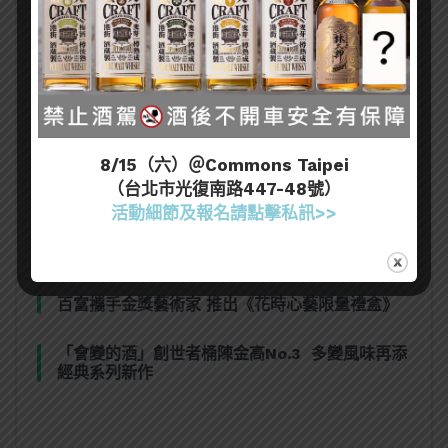
熱門文章
又惹川普不開心！美國向加拿大烈酒重課50%關
稅，北美酒業衝突全面惡化
8/15（六）＠Commons Taipei
2026「亞洲50大酒吧」全名單完整公佈！台灣8
（台北市光復南路447-48號）
間酒吧獲獎
活動細節及報名請點擊私訊>>
格蘭利威蟬聯三年米其林指南官方合作夥伴
百富攜手金獎藝術家 推出《花時心藝限量禮盒》
「會變的酒」創世者桶陳金高No.3 多變風味再添
經典系列新作