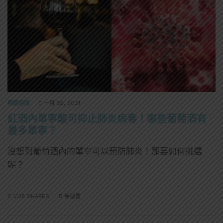
精選酒聞
一月 26, 2021
紅酒內單寧酸可抑止肺炎病毒！哪些葡萄酒有
最多單寧？
沒想到葡萄酒內的單寧可以預防肺炎！那要如何挑選
呢？
1,138 SHARES
無迴響