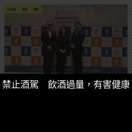
日本酒
清酒
燒酎
禁止酒駕 飲酒過量，有害健康
台灣酒圈新聞
,
精選酒聞
十月 3, 2025
臺灣首次舉辦「日本酒之日」盛典 日本官方機
構來台攜手推動釀造文化
臺灣清酒暨燒酎研究協會首辦國際論壇，邀日本酒類綜
研所來台，並共慶日本酒之日，展現台日釀造合作。