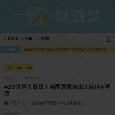
影音內容
新鮮貨
一飲商店
萬眾敲碗如期回歸！SUNMAI金色三麥3度攜手花蓮瓜農品牌「阿強西瓜」
三得利六ROKU琴酒旬系列「柚子雪見」限量登場！首款罐裝GIN SODA 10月同步上市
注目焦點
美國正式恢復蘇格蘭威士忌零關稅！烈酒產業再次迎來重磅利多
大摩DALMORE典藏珍稀年份系列全新力作，VINTAGE 2010攜手VINTAGE 2006
ABSOLUT 攜手 TABASCO® 重磅跨界，辣味伏特加7月強勢登台一口重擊味蕾
萬眾敲碗如期回歸！SUNMAI金色三麥3度攜手花蓮瓜農品牌「阿強西瓜」
三得利六ROKU琴酒旬系列「柚子雪見」限量登場！首款罐裝GIN SODA 10月同步上市
IPA
啤酒
大麻
精選酒聞
二月 17, 2019
420世界大麻日！美國酒廠推出大麻IPA啤
酒
雖然是啤酒，但是僅作為醫療用途販售喔！
EDITOR