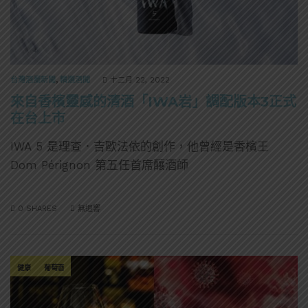
台灣酒圈新聞
,
精選酒聞
十二月 22, 2022
來自香檳靈感的清酒「IWA岩」調配版本3正式
在台上市
IWA 5 是理查．吉歐法依的創作，他曾經是香檳王
Dom Pérignon 第五任首席釀酒師
0 SHARES
無迴響
健康
葡萄酒