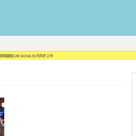
蓮瓜農品牌「阿強西瓜」
罐裝GIN SODA 10月同步上市
來重磅利多
 2010攜手VINTAGE 2006
伏特加7月強勢登台一口重擊味蕾
蓮瓜農品牌「阿強西瓜」
罐裝GIN SODA 10月同步上市