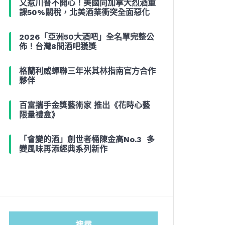
又惹川普不開心！美國向加拿大烈酒重
課50%關稅，北美酒業衝突全面惡化
2026「亞洲50大酒吧」全名單完整公
佈！台灣8間酒吧獲獎
格蘭利威蟬聯三年米其林指南官方合作
夥伴
百富攜手金獎藝術家 推出《花時心藝
限量禮盒》
「會變的酒」創世者桶陳金高No.3 多
變風味再添經典系列新作