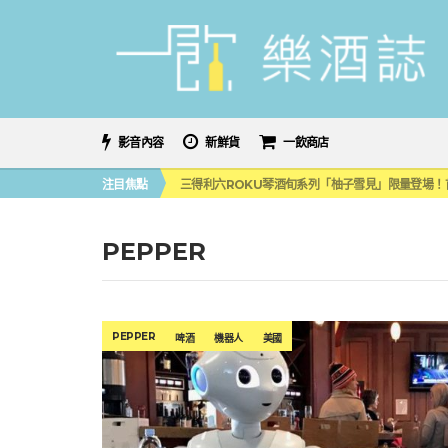
影音內容
新鮮貨
一飲商店
萬眾敲碗如期回歸！SUNMAI金色三麥3度攜手花
注目焦點
三得利六ROKU琴酒旬系列「柚子雪見」限量登場！首款
美國正式恢復蘇格蘭威士忌零關稅！烈酒產業再次迎
大摩DALMORE典藏珍稀年份系列全新力作，VINTAGE
ABSOLUT 攜手 TABASCO® 重磅跨界，辣味
PEPPER
萬眾敲碗如期回歸！SUNMAI金色三麥3度攜手花
三得利六ROKU琴酒旬系列「柚子雪見」限量登場！首款
PEPPER
啤酒
機器人
美國