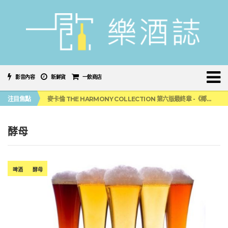
影音內容
新鮮貨
一飲商店
美國正式恢復蘇格蘭威士忌零關稅！烈酒產業再次迎來重磅利多
注目焦點
麥卡倫 THE HARMONY COLLECTION 第六版最終章 -《椰風煖韻》
角嗨尬炸物X爽快這一步，角瓶攜手頂呱呱 全新套餐限時登場
「MONSTER NIGHT OUT 魔爪特調之夜」盛夏刮起派對旋風！
三得利六ROKU琴酒旬系列「柚子雪見」限量登場！首款罐裝GIN SODA 10月同步上市
酵母
美國正式恢復蘇格蘭威士忌零關稅！烈酒產業再次迎來重磅利多
麥卡倫 THE HARMONY COLLECTION 第六版最終章 -《椰風煖韻》
啤酒
酵母