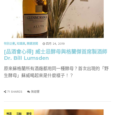
特別企劃
,
知識庫
,
精選酒聞
四月 24, 2019
[品酒會心得] 威士忌酵母與格蘭傑首席製酒師
Dr. Bill Lumsden
原來蘇格蘭所有酒廠都用同一種酵母？首次出現的「野
生酵母」蘇威喝起來是什麼樣子！？
71 SHARES
無迴響
啤酒
沉船
酵母