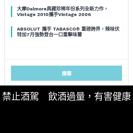
大摩Dalmore典藏珍稀年份系列全新力作，
Vintage 2010攜手Vintage 2006
ABSOLUT 攜手 TABASCO® 重磅跨界，辣味伏
特加7月強勢登台一口重擊味蕾
搜尋
SEARCH
禁止酒駕 飲酒過量，有害健康
SEARCH
FOR:
影音內容
新鮮貨
一飲商店