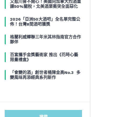
又惹川普不開心！美國向加拿大烈酒重
課50%關稅，北美酒業衝突全面惡化
2026「亞洲50大酒吧」全名單完整公
佈！台灣8間酒吧獲獎
格蘭利威蟬聯三年米其林指南官方合作
夥伴
百富攜手金獎藝術家 推出《花時心藝
限量禮盒》
「會變的酒」創世者桶陳金高No.3 多
變風味再添經典系列新作