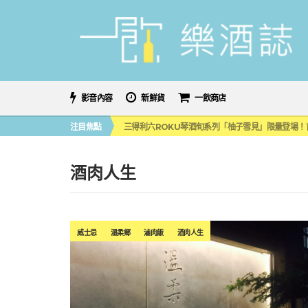
影音內容
新鮮貨
一飲商店
萬眾敲碗如期回歸！SUNMAI金色三麥3度攜手花
注目焦點
三得利六ROKU琴酒旬系列「柚子雪見」限量登場！首款
美國正式恢復蘇格蘭威士忌零關稅！烈酒產業再次迎
大摩DALMORE典藏珍稀年份系列全新力作，VINTAGE
ABSOLUT 攜手 TABASCO® 重磅跨界，辣味
酒肉人生
萬眾敲碗如期回歸！SUNMAI金色三麥3度攜手花
三得利六ROKU琴酒旬系列「柚子雪見」限量登場！首款
威士忌
溫柔鄉
滷肉飯
酒肉人生