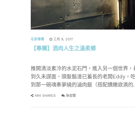
名家專欄
三月 9, 2017
【專欄】酒肉人生之溫柔鄉
推開清淡素冷的水泥石門，進入另一個世界，
到久未謀面、頭髮鬍渣已蓄長的老闆Eddy，
到那一碗魂牽夢繞的滷肉飯（搭配嬌嫩欲滴的
包蛋），喝到五味雜陳卻難以戒脫的泥煤味威
484 SHARES
無迴響
忌——立即有種混身雞皮疙瘩的感覺。