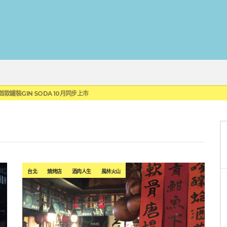
蓮瓜農品牌「阿強西瓜」
罐裝GIN SODA 10月同步上市
來重磅利多
 2010攜手VINTAGE 2006
伏特加7月強勢登台一口重擊味蕾
蓮瓜農品牌「阿強西瓜」
罐裝GIN SODA 10月同步上市
台北
燒烤店
酒肉人生
風林火山