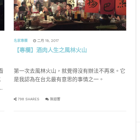
名家專欄
二月 19, 2017
【專欄】酒肉人生之風林火山
看
第一次去風林火山，就覺得沒有辦法不再來。它
吃
是我認為在台北最有意思的事情之一。
荷
士
798 SHARES
無迴響