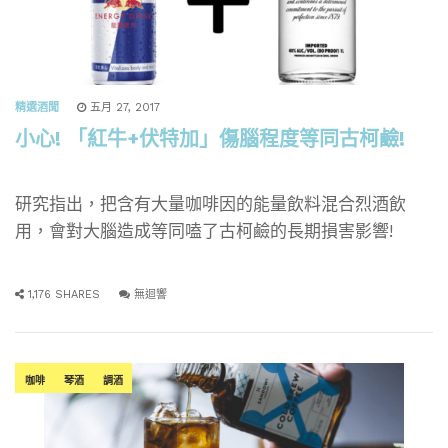
精選酒聞
五月 27, 2017
小心! 「紅牛+伏特加」傷腦程度等同古柯鹼!
研究指出，把含有大量咖啡因的能量飲料混合烈酒飲
用，會對大腦造成等同嗑了古柯鹼的長期損害影響!
1,176 SHARES
無迴響
咖啡
琴酒
調酒