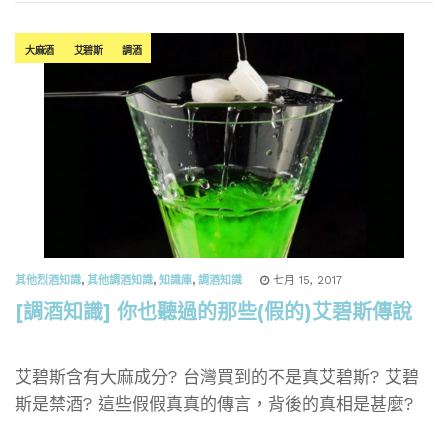
大麻酒
艾碧斯
調酒
其他烈酒知識
,
其他調酒知識
,
知識庫
,
調酒知識
七月 15, 2017
[調酒知識] 你也聽過的那些(假的)艾碧斯傳說
艾碧斯含有大麻成分? 台灣買到的不是真艾碧斯? 艾碧
斯是禁酒? 這些假假真真的傳言，背後的真相是甚麼?