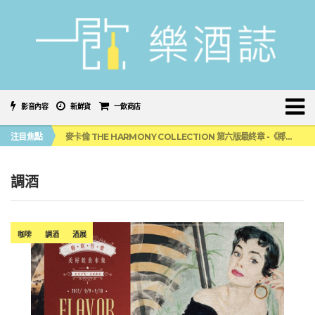
影音內容
新鮮貨
一飲商店
美國正式恢復蘇格蘭威士忌零關稅！烈酒產業再次迎來重磅利多
注目焦點
麥卡倫 THE HARMONY COLLECTION 第六版最終章 -《椰風煖韻》
角嗨尬炸物X爽快這一步，角瓶攜手頂呱呱 全新套餐限時登場
「MONSTER NIGHT OUT 魔爪特調之夜」盛夏刮起派對旋風！
三得利六ROKU琴酒旬系列「柚子雪見」限量登場！首款罐裝GIN SODA 10月同步上市
調酒
美國正式恢復蘇格蘭威士忌零關稅！烈酒產業再次迎來重磅利多
麥卡倫 THE HARMONY COLLECTION 第六版最終章 -《椰風煖韻》
咖啡
調酒
酒展