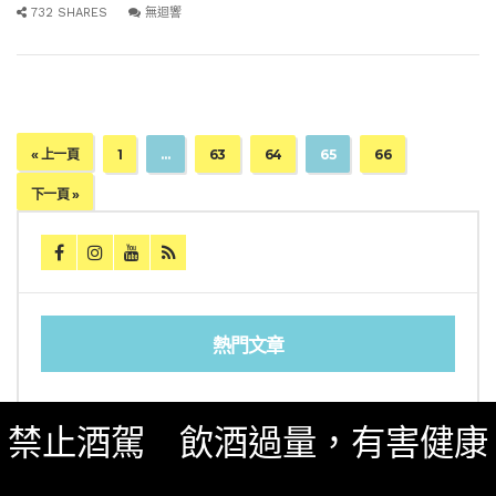
732 SHARES
無迴響
« 上一頁
1
…
63
64
65
66
下一頁 »
熱門文章
[誠實酒記] 和庵清酒舖 – 世界唎酒師冠軍駐店 高
禁止酒駕 飲酒過量，有害健康
CP值清酒吧（台北市中山區）
三得利六Roku琴酒旬系列「柚子雪見」限量登