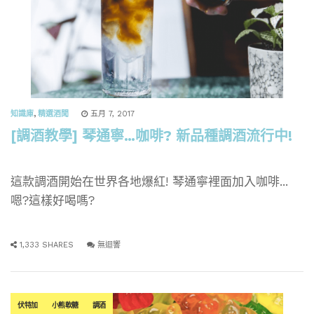
知識庫
,
精選酒聞
五月 7, 2017
[調酒教學] 琴通寧…咖啡? 新品種調酒流行中!
這款調酒開始在世界各地爆紅! 琴通寧裡面加入咖啡...
嗯?這樣好喝嗎?
1,333 SHARES
無迴響
伏特加
小熊軟糖
調酒