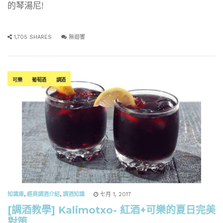
的琴湯尼!
1,705 SHARES
無迴響
可樂
葡萄酒
調酒
知識庫
,
經典調酒介紹
,
調酒知識
七月 1, 2017
[調酒教學] Kalimotxo- 紅酒+可樂的夏日完美
對策