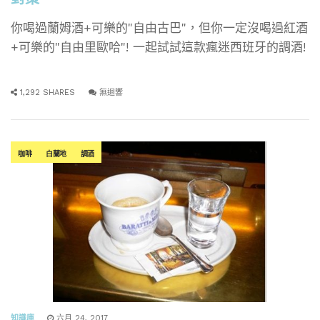
你喝過蘭姆酒+可樂的"自由古巴"，但你一定沒喝過紅酒
+可樂的"自由里歐哈"! 一起試試這款瘋迷西班牙的調酒!
1,292 SHARES
無迴響
咖啡
白蘭地
調酒
知識庫
六月 24, 2017