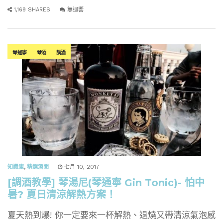
1,169 SHARES
無迴響
琴通寧
琴酒
調酒
知識庫
,
精選酒聞
七月 10, 2017
[調酒教學] 琴湯尼(琴通寧 Gin Tonic)- 怕中
暑? 夏日清涼解熱方案！
夏天熱到爆! 你一定要來一杯解熱、退燒又帶清涼氣泡感