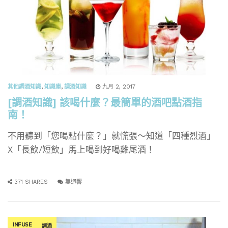
其他調酒知識
,
知識庫
,
調酒知識
九月 2, 2017
[調酒知識] 該喝什麼？最簡單的酒吧點酒指
南！
不用聽到「您喝點什麼？」就慌張～知道「四種烈酒」
X「長飲/短飲」馬上喝到好喝雞尾酒！
371 SHARES
無迴響
INFUSE
調酒