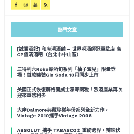
熱門文章
[誠實酒記] 和庵清酒舖 – 世界唎酒師冠軍駐店 高
CP值清酒吧（台北市中山區）
三得利六Roku琴酒旬系列「柚子雪見」限量登
場！首款罐裝Gin Soda 10月同步上市
美國正式恢復蘇格蘭威士忌零關稅！烈酒產業再次
迎來重磅利多
大摩Dalmore典藏珍稀年份系列全新力作，
Vintage 2010攜手Vintage 2006
ABSOLUT 攜手 TABASCO® 重磅跨界，辣味伏