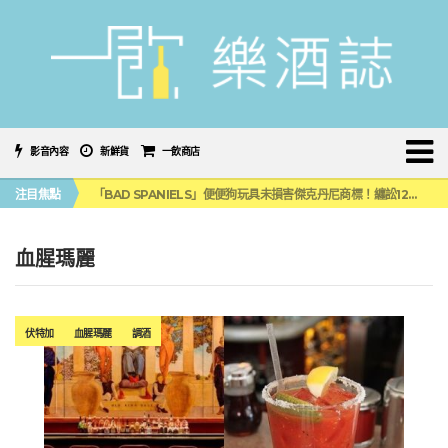
影音內容
新鮮貨
一飲商店
三得利六ROKU琴酒旬系列「柚子雪見」限量登場！首款罐裝GIN SODA 10月同步上市
注目焦點
「BAD SPANIELS」便便狗玩具未損害傑克丹尼商標！纏訟12年官司再次逆轉
麥卡倫 THE HARMONY COLLECTION 第六版最終章 -《椰風煖韻》
角嗨尬炸物X爽快這一步，角瓶攜手頂呱呱 全新套餐限時登場
「MONSTER NIGHT OUT 魔爪特調之夜」盛夏刮起派對旋風！
血腥瑪麗
三得利六ROKU琴酒旬系列「柚子雪見」限量登場！首款罐裝GIN SODA 10月同步上市
「BAD SPANIELS」便便狗玩具未損害傑克丹尼商標！纏訟12年官司再次逆轉
伏特加
血腥瑪麗
調酒