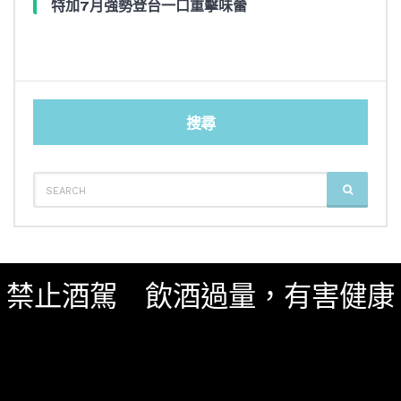
特加7月強勢登台一口重擊味蕾
搜尋
SEARCH
SEARCH
FOR:
影音內容
新鮮貨
一飲商店
禁止酒駕 飲酒過量，有害健康
關於我們
服務條款
隱私權政策
影片專區