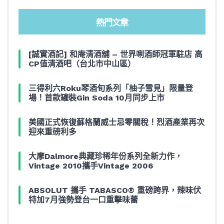
熱門文章
[誠實酒記] 和庵清酒舖 – 世界唎酒師冠軍駐店 高
CP值清酒吧（台北市中山區）
三得利六Roku琴酒旬系列「柚子雪見」限量登
場！首款罐裝Gin Soda 10月同步上市
美國正式恢復蘇格蘭威士忌零關稅！烈酒產業再次
迎來重磅利多
大摩Dalmore典藏珍稀年份系列全新力作，
Vintage 2010攜手Vintage 2006
ABSOLUT 攜手 TABASCO® 重磅跨界，辣味伏
特加7月強勢登台一口重擊味蕾