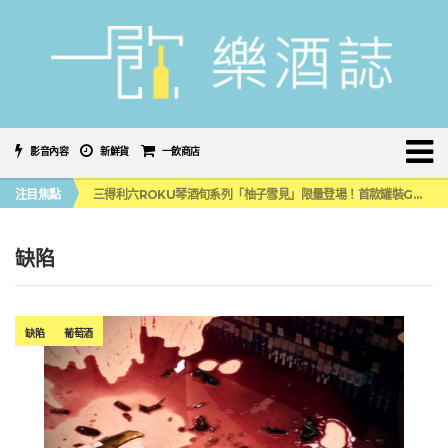
影音內容
新鮮貨
一飲商店
萬眾敲碗如期回歸！SUNMAI金色三麥3度攜手花蓮瓜農品牌「阿強西瓜」
注目焦點
三得利六ROKU琴酒旬系列「柚子雪見」限量登場！首款罐裝GIN SODA 10月同步上市
美國正式恢復蘇格蘭威士忌零關稅！烈酒產業再次迎來重磅利多
大摩DALMORE典藏珍稀年份系列全新力作，VINTAGE 2010攜手VINTAGE 2006
ABSOLUT 攜手 TABASCO® 重磅跨界，辣味伏特加7月強勢登台一口重擊味蕾
缺陷
萬眾敲碗如期回歸！SUNMAI金色三麥3度攜手花蓮瓜農品牌「阿強西瓜」
三得利六ROKU琴酒旬系列「柚子雪見」限量登場！首款罐裝GIN SODA 10月同步上市
缺陷
葡萄酒