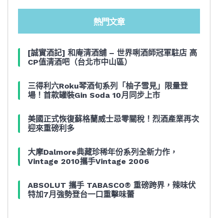
熱門文章
[誠實酒記] 和庵清酒舖 – 世界唎酒師冠軍駐店 高
CP值清酒吧（台北市中山區）
三得利六Roku琴酒旬系列「柚子雪見」限量登
場！首款罐裝Gin Soda 10月同步上市
美國正式恢復蘇格蘭威士忌零關稅！烈酒產業再次
迎來重磅利多
大摩Dalmore典藏珍稀年份系列全新力作，
Vintage 2010攜手Vintage 2006
ABSOLUT 攜手 TABASCO® 重磅跨界，辣味伏
特加7月強勢登台一口重擊味蕾