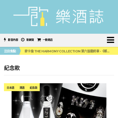
影音內容
新鮮貨
一飲商店
美國正式恢復蘇格蘭威士忌零關稅！烈酒產業再次迎來重磅利多
注目焦點
麥卡倫 THE HARMONY COLLECTION 第六版最終章 -《椰風煖韻》
角嗨尬炸物X爽快這一步，角瓶攜手頂呱呱 全新套餐限時登場
「MONSTER NIGHT OUT 魔爪特調之夜」盛夏刮起派對旋風！
三得利六ROKU琴酒旬系列「柚子雪見」限量登場！首款罐裝GIN SODA 10月同步上市
紀念款
美國正式恢復蘇格蘭威士忌零關稅！烈酒產業再次迎來重磅利多
麥卡倫 THE HARMONY COLLECTION 第六版最終章 -《椰風煖韻》
日本酒
清酒
紀念款