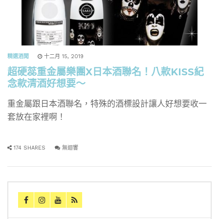
精選酒聞
十二月 15, 2019
超硬蕊重金屬樂團X日本酒聯名！八款KISS紀
念款清酒好想要～
重金屬跟日本酒聯名，特殊的酒標設計讓人好想要收一
套放在家裡啊！
174 SHARES
無迴響