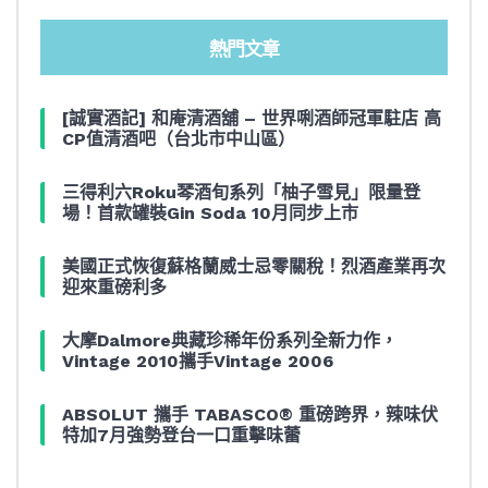
熱門文章
[誠實酒記] 和庵清酒舖 – 世界唎酒師冠軍駐店 高
CP值清酒吧（台北市中山區）
三得利六Roku琴酒旬系列「柚子雪見」限量登
場！首款罐裝Gin Soda 10月同步上市
美國正式恢復蘇格蘭威士忌零關稅！烈酒產業再次
迎來重磅利多
大摩Dalmore典藏珍稀年份系列全新力作，
Vintage 2010攜手Vintage 2006
ABSOLUT 攜手 TABASCO® 重磅跨界，辣味伏
特加7月強勢登台一口重擊味蕾