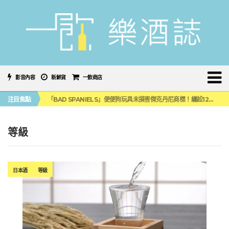
影音內容
新鮮貨
一飲商店
三得利六ROKU琴酒旬系列「柚子雪見」限量登場！首款罐裝GIN SODA 10月同步上市
注目焦點
「BAD SPANIELS」便便狗玩具未損害傑克丹尼商標！纏訟12年官司再次逆轉
麥卡倫 THE HARMONY COLLECTION 第六版最終章 -《椰風煖韻》
角嗨尬炸物X爽快這一步，角瓶攜手頂呱呱 全新套餐限時登場
「MONSTER NIGHT OUT 魔爪特調之夜」盛夏刮起派對旋風！
等級
三得利六ROKU琴酒旬系列「柚子雪見」限量登場！首款罐裝GIN SODA 10月同步上市
「BAD SPANIELS」便便狗玩具未損害傑克丹尼商標！纏訟12年官司再次逆轉
日本酒
等級