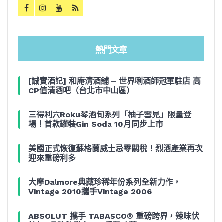
熱門文章
[誠實酒記] 和庵清酒舖 – 世界唎酒師冠軍駐店 高
CP值清酒吧（台北市中山區）
三得利六Roku琴酒旬系列「柚子雪見」限量登
場！首款罐裝Gin Soda 10月同步上市
美國正式恢復蘇格蘭威士忌零關稅！烈酒產業再次
迎來重磅利多
大摩Dalmore典藏珍稀年份系列全新力作，
Vintage 2010攜手Vintage 2006
ABSOLUT 攜手 TABASCO® 重磅跨界，辣味伏