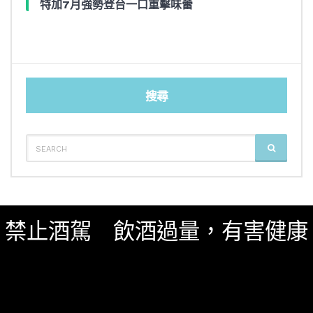
特加7月強勢登台一口重擊味蕾
搜尋
SEARCH
SEARCH
FOR:
影音內容
新鮮貨
一飲商店
禁止酒駕 飲酒過量，有害健康
關於我們
服務條款
隱私權政策
影片專區