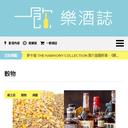
影音內容
新鮮貨
一飲商店
美國正式恢復蘇格蘭威士忌零關稅！烈酒產業再次迎來重磅利多
注目焦點
麥卡倫 THE HARMONY COLLECTION 第六版最終章 -《椰風煖韻》
角嗨尬炸物X爽快這一步，角瓶攜手頂呱呱 全新套餐限時登場
「MONSTER NIGHT OUT 魔爪特調之夜」盛夏刮起派對旋風！
三得利六ROKU琴酒旬系列「柚子雪見」限量登場！首款罐裝GIN SODA 10月同步上市
穀物
美國正式恢復蘇格蘭威士忌零關稅！烈酒產業再次迎來重磅利多
麥卡倫 THE HARMONY COLLECTION 第六版最終章 -《椰風煖韻》
威士忌
穀物
美國