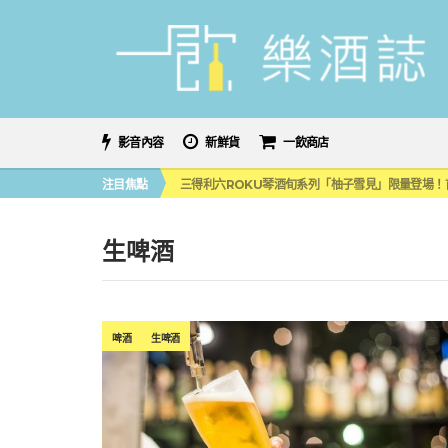
影音內容
新鮮貨
一飲商店
萬眾敲碗如期回歸！SUNMAI金色三麥3度攜手花
注目焦點
三得利六ROKU琴酒旬系列「柚子雪見」限量登場！首款
美國正式恢復蘇格蘭威士忌零關稅！烈酒產業再次迎
大摩DALMORE典藏珍稀年份系列全新力作，VINTAGE
ABSOLUT 攜手 TABASCO® 重磅跨界，辣味
生啤酒
萬眾敲碗如期回歸！SUNMAI金色三麥3度攜手花
三得利六ROKU琴酒旬系列「柚子雪見」限量登場！首款
啤酒
生啤酒