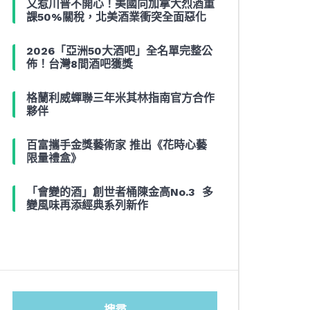
又惹川普不開心！美國向加拿大烈酒重
課50%關稅，北美酒業衝突全面惡化
2026「亞洲50大酒吧」全名單完整公
佈！台灣8間酒吧獲獎
格蘭利威蟬聯三年米其林指南官方合作
夥伴
百富攜手金獎藝術家 推出《花時心藝
限量禮盒》
「會變的酒」創世者桶陳金高No.3 多
變風味再添經典系列新作