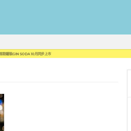
蓮瓜農品牌「阿強西瓜」
罐裝GIN SODA 10月同步上市
來重磅利多
 2010攜手VINTAGE 2006
伏特加7月強勢登台一口重擊味蕾
蓮瓜農品牌「阿強西瓜」
罐裝GIN SODA 10月同步上市