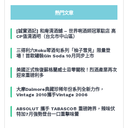
熱門文章
[誠實酒記] 和庵清酒舖 – 世界唎酒師冠軍駐店 高
CP值清酒吧（台北市中山區）
三得利六Roku琴酒旬系列「柚子雪見」限量登
場！首款罐裝Gin Soda 10月同步上市
美國正式恢復蘇格蘭威士忌零關稅！烈酒產業再次
迎來重磅利多
大摩Dalmore典藏珍稀年份系列全新力作，
Vintage 2010攜手Vintage 2006
ABSOLUT 攜手 TABASCO® 重磅跨界，辣味伏
特加7月強勢登台一口重擊味蕾