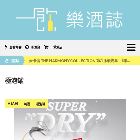
影音內容
新鮮貨
一飲商店
美國正式恢復蘇格蘭威士忌零關稅！烈酒產業再次迎來重磅利多
注目焦點
麥卡倫 THE HARMONY COLLECTION 第六版最終章 -《椰風煖韻》
角嗨尬炸物X爽快這一步，角瓶攜手頂呱呱 全新套餐限時登場
「MONSTER NIGHT OUT 魔爪特調之夜」盛夏刮起派對旋風！
三得利六ROKU琴酒旬系列「柚子雪見」限量登場！首款罐裝GIN SODA 10月同步上市
極泡罐
美國正式恢復蘇格蘭威士忌零關稅！烈酒產業再次迎來重磅利多
麥卡倫 THE HARMONY COLLECTION 第六版最終章 -《椰風煖韻》
ASAHI
啤酒
極泡罐