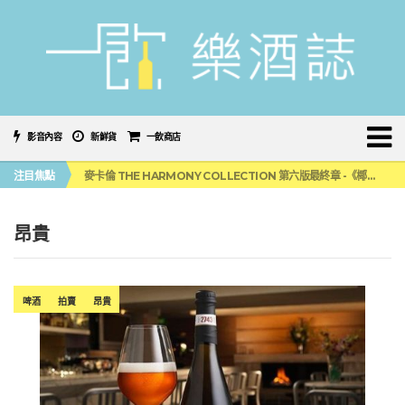
影音內容
新鮮貨
一飲商店
美國正式恢復蘇格蘭威士忌零關稅！烈酒產業再次迎來重磅利多
注目焦點
麥卡倫 THE HARMONY COLLECTION 第六版最終章 -《椰風煖韻》
角嗨尬炸物X爽快這一步，角瓶攜手頂呱呱 全新套餐限時登場
「MONSTER NIGHT OUT 魔爪特調之夜」盛夏刮起派對旋風！
三得利六ROKU琴酒旬系列「柚子雪見」限量登場！首款罐裝GIN SODA 10月同步上市
昂貴
美國正式恢復蘇格蘭威士忌零關稅！烈酒產業再次迎來重磅利多
麥卡倫 THE HARMONY COLLECTION 第六版最終章 -《椰風煖韻》
啤酒
拍賣
昂貴