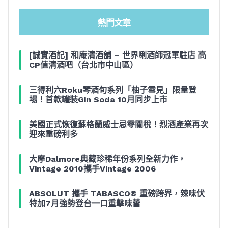
熱門文章
[誠實酒記] 和庵清酒舖 – 世界唎酒師冠軍駐店 高
CP值清酒吧（台北市中山區）
三得利六Roku琴酒旬系列「柚子雪見」限量登
場！首款罐裝Gin Soda 10月同步上市
美國正式恢復蘇格蘭威士忌零關稅！烈酒產業再次
迎來重磅利多
大摩Dalmore典藏珍稀年份系列全新力作，
Vintage 2010攜手Vintage 2006
ABSOLUT 攜手 TABASCO® 重磅跨界，辣味伏
特加7月強勢登台一口重擊味蕾