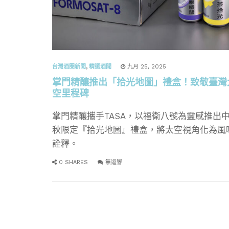
台灣酒圈新聞
,
精選酒聞
九月 25, 2025
掌門精釀推出「拾光地圖」禮盒！致敬臺灣
空里程碑
掌門精釀攜手TASA，以福衛八號為靈感推出
秋限定『拾光地圖』禮盒，將太空視角化為風
詮釋。
0 SHARES
無迴響