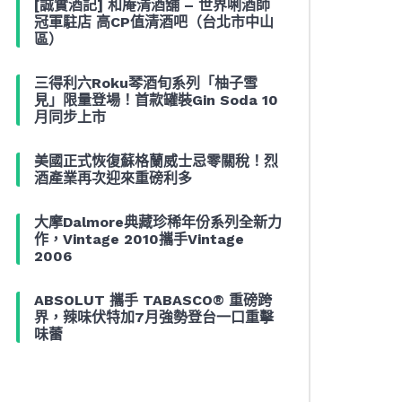
[誠實酒記] 和庵清酒舖 – 世界唎酒師
冠軍駐店 高CP值清酒吧（台北市中山
區）
三得利六Roku琴酒旬系列「柚子雪
見」限量登場！首款罐裝Gin Soda 10
月同步上市
美國正式恢復蘇格蘭威士忌零關稅！烈
酒產業再次迎來重磅利多
大摩Dalmore典藏珍稀年份系列全新力
作，Vintage 2010攜手Vintage
2006
ABSOLUT 攜手 TABASCO® 重磅跨
界，辣味伏特加7月強勢登台一口重擊
味蕾