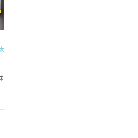
太
中
味