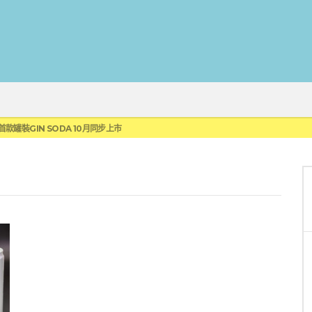
蓮瓜農品牌「阿強西瓜」
罐裝GIN SODA 10月同步上市
來重磅利多
 2010攜手VINTAGE 2006
伏特加7月強勢登台一口重擊味蕾
蓮瓜農品牌「阿強西瓜」
罐裝GIN SODA 10月同步上市