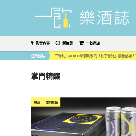
影音內容
新鮮貨
一飲商店
萬眾敲碗如期回歸！SUNMAI金色三麥3度攜手花
注目焦點
三得利六ROKU琴酒旬系列「柚子雪見」限量登場！首款
美國正式恢復蘇格蘭威士忌零關稅！烈酒產業再次迎
大摩DALMORE典藏珍稀年份系列全新力作，VINTAGE
ABSOLUT 攜手 TABASCO® 重磅跨界，辣味
掌門精釀
萬眾敲碗如期回歸！SUNMAI金色三麥3度攜手花
三得利六ROKU琴酒旬系列「柚子雪見」限量登場！首款
啤酒
掌門精釀