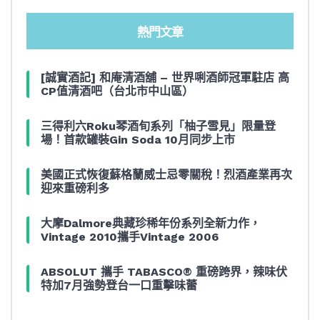
熱門文章
[誠實酒記] 和庵清酒舖 – 世界唎酒師冠軍駐店 高
CP值清酒吧（台北市中山區）
三得利六Roku琴酒旬系列「柚子雪見」限量登
場！首款罐裝Gin Soda 10月同步上市
美國正式恢復蘇格蘭威士忌零關稅！烈酒產業再次
迎來重磅利多
大摩Dalmore典藏珍稀年份系列全新力作，
Vintage 2010攜手Vintage 2006
ABSOLUT 攜手 TABASCO® 重磅跨界，辣味伏
特加7月強勢登台一口重擊味蕾