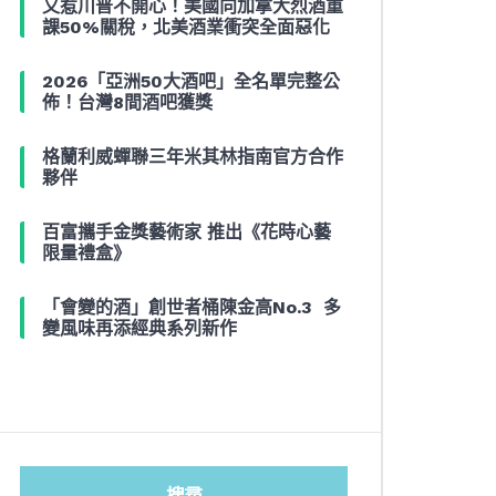
又惹川普不開心！美國向加拿大烈酒重
課50%關稅，北美酒業衝突全面惡化
2026「亞洲50大酒吧」全名單完整公
佈！台灣8間酒吧獲獎
格蘭利威蟬聯三年米其林指南官方合作
夥伴
百富攜手金獎藝術家 推出《花時心藝
限量禮盒》
「會變的酒」創世者桶陳金高No.3 多
變風味再添經典系列新作