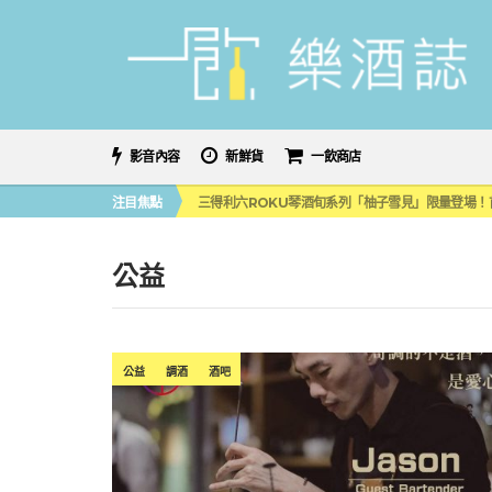
影音內容
新鮮貨
一飲商店
萬眾敲碗如期回歸！SUNMAI金色三麥3度攜手花
注目焦點
三得利六ROKU琴酒旬系列「柚子雪見」限量登場！首款
美國正式恢復蘇格蘭威士忌零關稅！烈酒產業再次迎
大摩DALMORE典藏珍稀年份系列全新力作，VINTAGE
ABSOLUT 攜手 TABASCO® 重磅跨界，辣味
公益
萬眾敲碗如期回歸！SUNMAI金色三麥3度攜手花
三得利六ROKU琴酒旬系列「柚子雪見」限量登場！首款
公益
調酒
酒吧