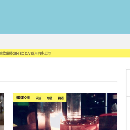
蓮瓜農品牌「阿強西瓜」
罐裝GIN SODA 10月同步上市
來重磅利多
 2010攜手VINTAGE 2006
伏特加7月強勢登台一口重擊味蕾
蓮瓜農品牌「阿強西瓜」
罐裝GIN SODA 10月同步上市
NEGRONI
公益
琴酒
調酒