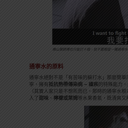
佛山葉師傅也只能打十個，就不要期望一種通寧水
通寧水的原料
通寧水絕對不是「有苦味的蘇打水」那麼簡單
寧，擁有
抵抗熱帶傳染病 – 瘧疾
的特殊能力，
（其實人家只是不想死而已，那時的通寧水根
入了
甜味
、
檸檬或萊姆
等水果香氣，既清爽又