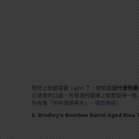
既然上面都寫著 Light 了，就知道
沒什麼熱量
它清爽的口感，在琴酒的選擇上就要留神一點
外有進「地中海通寧水」，
購買連結
）
6. Bradley’s Bourbon Barrel Aged Kina 