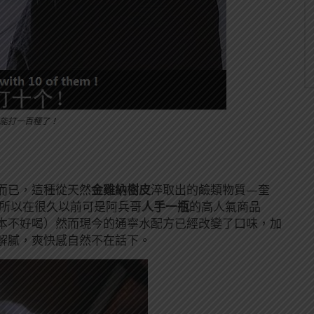
能打一百種了！
而已，這種從天然
金雞納樹皮
淬取出的鹼類物質—奎
所以在很久以前可是阿兵哥
人手一瓶
的高人氣商品
本不好喝）然而現今的通寧水配方已經改變了口味，加
解膩，爽快感自然不在話下。