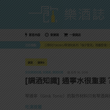
影音內容
新鮮貨
一飲商店
萬眾敲碗如期回歸！SUNMAI金色三麥3度攜手花
注目焦點
三得利六ROKU琴酒旬系列「柚子雪見」限量登場！首款
美國正式恢復蘇格蘭威士忌零關稅！烈酒產業再次迎
大摩DALMORE典藏珍稀年份系列全新力作，VINTAGE
ABSOLUT 攜手 TABASCO® 重磅跨界，辣味
萬眾敲碗如期回歸！SUNMAI金色三麥3度攜手花
調酒
通寧水
三得利六ROKU琴酒旬系列「柚子雪見」限量登場！首款
其他調酒知識
,
知識庫
,
調酒知識
五月 18, 2018
[調酒知識] 通寧水很重
琴通寧（Gin& Tonic）的製作材料只有琴
吃漢達爾