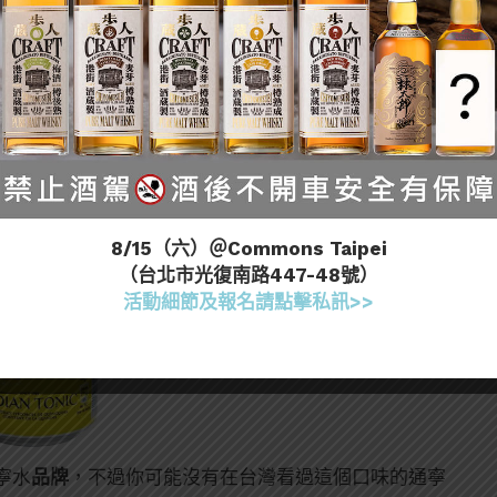
得不甜、偏苦。
對於那些想要尋找
清新苦澀口感
的硬漢
乾淨且明確的通寧味道能夠使琴酒的個性更加鮮明。不要害
們會相處得很愉快的！
8/15（六）＠Commons Taipei
（台北市光復南路447-48號）
活動細節及報名請點擊私訊>>
寧水
品牌
，不過你可能沒有在台灣看過這個口味的通寧