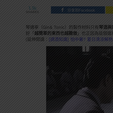
1.1k
分享到Facebook
SHARES
琴通寧（Gin& Tonic）的製作材料只有
琴酒與
好「
越簡單的東西也越難做
」也正因為這個道
(延伸閱讀：
[調酒知識] 怕中暑? 夏日清涼解熱