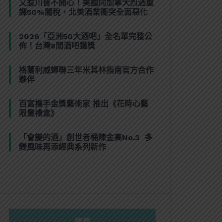
又惹川普不開心！美國向加拿大烈酒重
課50%關稅，北美酒業衝突全面惡化
2026「亞洲50大酒吧」全名單完整公
佈！台灣8間酒吧獲獎
格蘭利威蟬聯三年米其林指南官方合作
夥伴
百富攜手金獎藝術家 推出《花時心藝
限量禮盒》
「會變的酒」創世者桶陳金高No.3 多
變風味再添經典系列新作