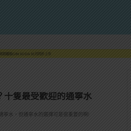
蓮瓜農品牌「阿強西瓜」
罐裝GIN SODA 10月同步上市
來重磅利多
 2010攜手VINTAGE 2006
伏特加7月強勢登台一口重擊味蕾
蓮瓜農品牌「阿強西瓜」
罐裝GIN SODA 10月同步上市
要？十隻最受歡迎的通寧水
酒與通寧水，但通寧水的選擇可是很重要的啊!