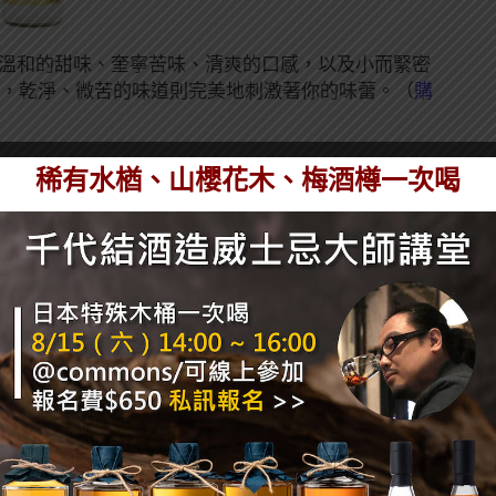
具有溫和的甜味、奎寧苦味、清爽的口感，以及小而緊密
味，乾淨、微苦的味道則完美地刺激著你的味蕾。（
購
稀有水楢、山櫻花木、梅酒樽一次喝