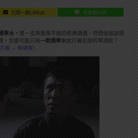
訂閱一飲LINE@
分享到LINE
通寧水，
是一支再簡單不過的經典調酒，然而俗話說得
理，怎麼可能只用
一款通寧水
就打遍全部的琴酒呢？
方案 – 琴通寧
)