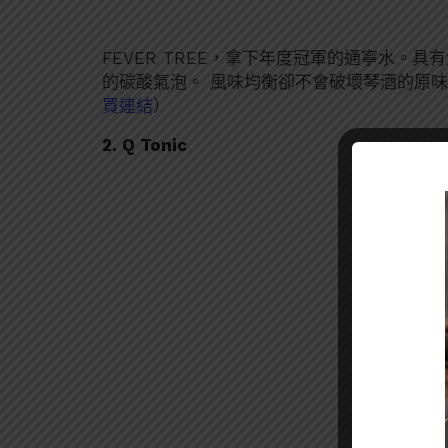
FEVER TREE，拿下年度冠軍的通寧水。
的碳酸氣泡。 風味均衡卻不會破壞琴酒的原
買連結
）
2. Q Tonic