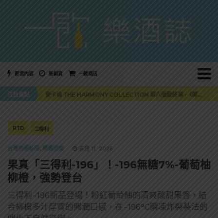
影音內容
新鮮貨
一飲商店
美國正式恢復蘇格蘭威士忌零關稅！烈酒產業再次迎來重磅利多
注目焦點
麥卡倫 THE HARMONY COLLECTION 第六版最終章 -《椰風煖韻》
角嗨尬炸物X爽快這一步，角瓶攜手頂呱呱 全新套餐限時登場
「MONSTER NIGHT OUT 魔爪特調之夜」盛夏刮起派對旋風！
三得利六ROKU琴酒旬系列「柚子雪見」限量登場！首款罐裝GIN SODA 10月同步上市
美國正式恢復蘇格蘭威士忌零關稅！烈酒產業再次迎來重磅利多
RTD
三得利
麥卡倫 THE HARMONY COLLECTION 第六版最終章 -《椰風煖韻》
台灣酒圈新聞
,
精選酒聞
五月 11, 2026
果真「三得利-196」！-196無糖7%-葡萄柚
柳橙，強勢登台
三得利-196新品登場！粉紅葡萄柚的清爽酸甜果香，結
合柳橙多汁厚實的圓潤口感，在-196°C瞬凍炸裂製法的