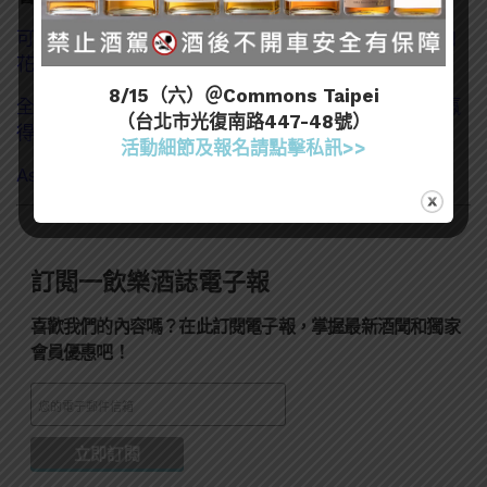
可樂加花生？你更該試試「Strong Zero（或冰結）加
花生」！
8/15（六）＠Commons Taipei
全球酒市低迷的「逆風旗手」：RTD與生活風格品牌贏
（台北市光復南路447-48號）
得Z世代青睞
活動細節及報名請點擊私訊>>
Asahi罐裝「未來的檸檬沙瓦」打開浮出一片真檸檬！
訂閱一飲樂酒誌電子報
喜歡我們的內容嗎？在此訂閱電子報，掌握最新酒聞和獨家
會員優惠吧！