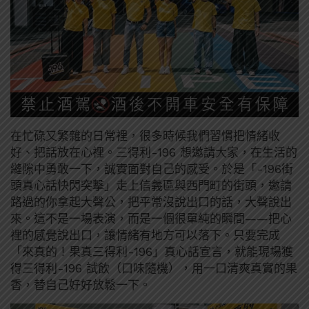
在忙碌又繁雜的日常裡，很多時候我們習慣把情緒收
好、把話放在心裡。三得利-196 想邀請大家，在生活的
縫隙中勇敢一下，誠實面對自己的感受。於是「-196街
頭真心話快閃突擊」走上信義區與西門町的街頭，邀請
路過的你拿起大聲公，把平常沒說出口的話，大聲說出
來。這不是一場表演，而是一個很單純的瞬間——把心
裡的感覺說出口，讓情緒有地方可以落下。只要完成
「來真的！果真三得利-196」真心話宣言，就能現場獲
得三得利-196 試飲（口味隨機），用一口清爽真實的果
香，替自己好好放鬆一下。