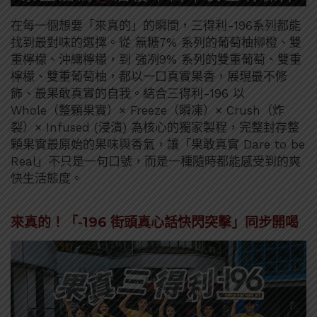
在每一個想要「來真的」的瞬間，三得利-196系列都能
找到最對味的選擇。從 無糖7% 系列的葡萄柚柳橙、雙
重檸檬、沖繩檸檬，到 強冽9% 系列的雙重葡萄、雙重
檸檬、雙重葡萄柚，都以一口真實果香，展現最不修
飾、最果敢真實的自我。結合三得利-196 以
Whole（整顆果實）× Freeze（瞬凍）× Crush（炸
裂）× Infused (浸漬) 為核心的獨家製程，完整封存整
顆果實最原始的果味與香氣，讓「果敢真實 Dare to be
Real」不只是一句口號，而是一種隨時都能感受到的爽
快生活態度。
來真的！「
-196
街頭真心話快閃突擊」同步開喝