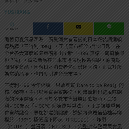
催化下自然交織。
YUSHIANG
0
SHARES
隨著初夏氣息漸濃，廣受消費者喜愛的日本罐裝調酒領
導品牌「三得利-196」，正式宣布將於5月13日起，在
全台各大實體通路重磅推出全新「-196 無糖－葡萄柚柳
橙 7%」。這款新品在日本市場表現極為亮眼，原為期
間限定商品，因應日本消費者熱烈敲碗回歸，正式升級
為常銷品項，也首度引進台灣市場。
三得利-196 今年延續「果敢真實 Dare to be Real」的
核心精神，主打以真實果實製法，創造無糖也能風味飽
滿的飲用體驗。不同於多數市售罐裝即飲調酒，三得
利-196獨家「-196°C 瞬凍炸裂製法」，正是讓雙重果
香自然融合、更加好喝的關鍵。透過將整顆葡萄柚與柳
橙於 -196°C 極低溫下瞬凍（FREEZE）、炸裂
（CRUSH）並浸漬（INFUSE），完整封存整顆果實最