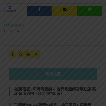
0
SHARES
YUSHIANG
熱門文章
[誠實酒記] 和庵清酒舖 – 世界唎酒師冠軍駐店 高
CP值清酒吧（台北市中山區）
三得利六Roku琴酒旬系列「柚子雪見」限量登