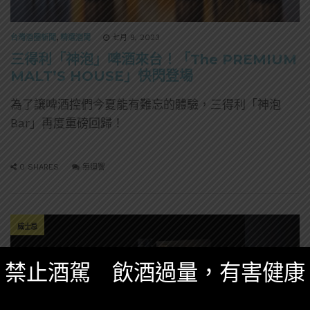
台灣酒圈新聞
,
精選酒聞
七月 9, 2023
三得利「神泡」啤酒來台！「The PREMIUM
MALT’S HOUSE」快閃登場
為了讓啤酒控們今夏能有難忘的體驗，三得利「神泡
Bar」再度重磅回歸！
0 SHARES
無迴響
威士忌
禁止酒駕 飲酒過量，有害健康