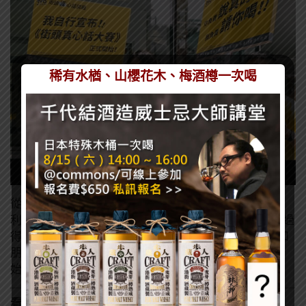
稀有水楢、山櫻花木、梅酒樽一次喝
從街頭的一句真心話，到生活中每一次選擇，三得
利-196 想陪你用最真實、不勉強的方式，過得舒服、過
得爽快。無糖也不妥協，果香依然即刻到位，無論是和
朋友開喝、為比賽應援，或是一個人靜靜放空的時刻，
始終有三得利-196陪伴你—來真的，做自己就好。
看了這篇的人也看了
：