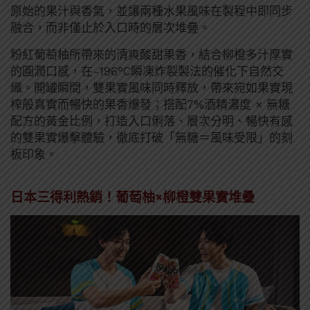
原始的果汁與香氣，並讓兩種水果風味在製程中即同步
融合，而非僅止於入口時的層次堆疊。
粉紅葡萄柚所帶來的清爽酸甜果香，結合柳橙多汁厚實
的圓潤口感，在-196°C瞬凍炸裂製法的催化下自然交
織。開罐瞬間，雙果實風味同時釋放，帶來宛如果實現
榨般真實而暢快的果香爆發；搭配7%酒精濃度 × 無糖
配方的黃金比例，打造入口俐落、層次分明、暢快有感
的雙果實爆擊體驗，徹底打破「無糖＝風味受限」的刻
板印象。
日本三得利熱銷！葡萄柚
×
柳橙雙果實堆疊