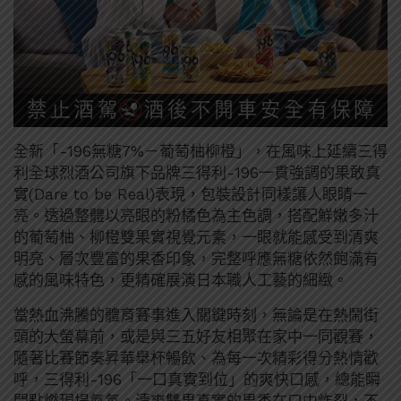
全新「-196無糖7%－葡萄柚柳橙」，在風味上延續三得
利全球烈酒公司旗下品牌三得利-196一貫強調的果敢真
實(Dare to be Real)表現，包裝設計同樣讓人眼睛一
亮。透過整體以亮眼的粉橘色為主色調，搭配鮮嫩多汁
的葡萄柚、柳橙雙果實視覺元素，一眼就能感受到清爽
明亮、層次豐富的果香印象，完整呼應無糖依然飽滿有
感的風味特色，更精確展演日本職人工藝的細緻。
當熱血沸騰的體育賽事進入關鍵時刻，無論是在熱鬧街
頭的大螢幕前，或是與三五好友相聚在家中一同觀賽，
隨著比賽節奏昇華舉杯暢飲、為每一次精彩得分熱情歡
呼，三得利-196「一口真實到位」的爽快口感，總能瞬
間點燃現場氣氛。清爽雙果真實的果香在口中炸裂，不