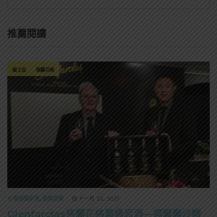
推薦閱讀
威士忌
格蘭花格
台灣酒圈新聞
,
精選酒聞
十一月 22, 2021
Glenfarclas格蘭花格單桶原酒—福爾摩沙精