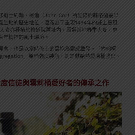
94 年修道士約翰・柯爾（John Cor）所記錄的蘇格蘭最早
生地的歷史地位。酒廠為了重現1494年的威士忌風
酒大麥亦種植於修道院舊址內，嚴選當地春季大麥，專
百年精神的風土環境。
理念，也是以當時修士的黑袍為靈感啟發。「約翰柯
 Congregation」原桶強度裝瓶，則是獻給熱愛原桶強度、
強度信徒與雪莉桶愛好者的傳承之作