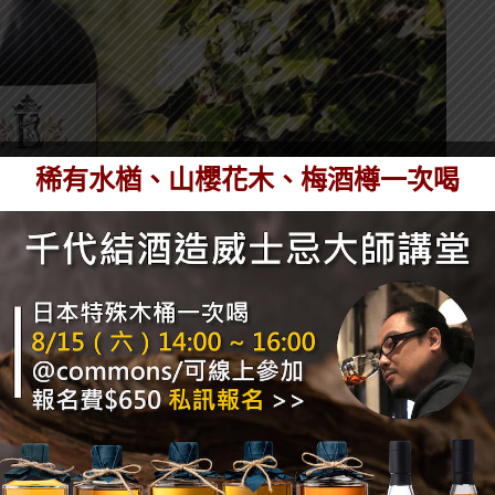
稀有水楢、山櫻花木、梅酒樽一次喝
獲2023年舊金山世界烈酒大賽（SFWSC）金牌獎，
定後，第三章延續成功血統，以更成熟、更加層次分明
強度掌控日益純熟的工藝成果。