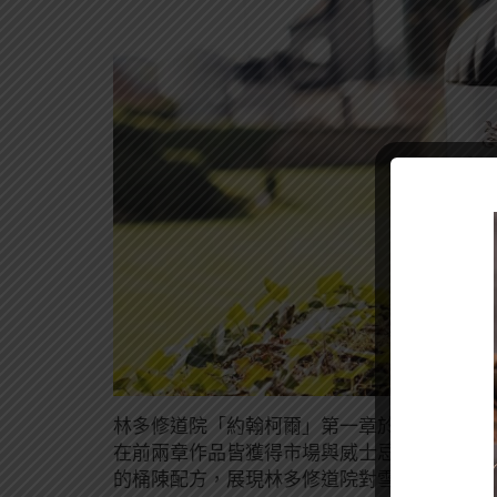
林多修道院「約翰柯爾」第一章於首發上市即榮
在前兩章作品皆獲得市場與威士忌專家高度肯
的桶陳配方，展現林多修道院對雪莉桶與原桶