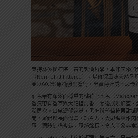
秉持林多修道院一貫的製酒哲學，本作未添加焦糖染
（Non-Chill Filtered），以確保
並以60.2%原桶強度發行，忠實傳達威士忌最
酒色帶有深邃而穩重的桃花心木色（Mahog
香氣帶有香草與太妃糖甜香，隨後展現蜂蜜、
潤層次。口感濃郁飽滿，黑糖與葡萄乾果甜鋪
開。尾韻悠長而溫暖，巧克力、太妃糖與甜肉
尾。酒體結構複雜，尾韻綿長，令人印象非常
Friar John Cor「約翰柯爾」第三章