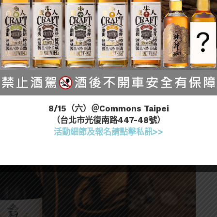
do雪莉桶與 Pedro Ximénez雪莉桶，以及波本桶
原酒進行勾兌調和。再特別置入Sherry Butts雪莉桶大型
」。此一關鍵步驟使各桶型風味得以相互襯托、彼此平
美、果香、辛香與雪莉桶風味自然交織，展現更和諧且
8/15（六）＠Commons Taipei
（台北市光復南路447-48號）
活動細節及報名請點擊私訊>>