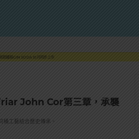
蓮瓜農品牌「阿強西瓜」
罐裝GIN SODA 10月同步上市
來重磅利多
 2010攜手VINTAGE 2006
伏特加7月強勢登台一口重擊味蕾
蓮瓜農品牌「阿強西瓜」
罐裝GIN SODA 10月同步上市
ar John Cor第三章，承襲
莉桶工藝結合歷史傳承。