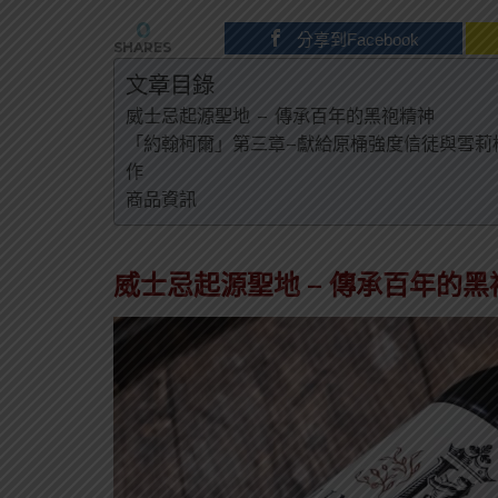
0
分享到Facebook
SHARES
文章目錄
威士忌起源聖地 – 傳承百年的黑袍精神
「約翰柯爾」第三章–獻給原桶強度信徒與雪莉
作
商品資訊
威士忌起源聖地 – 傳承百年的黑