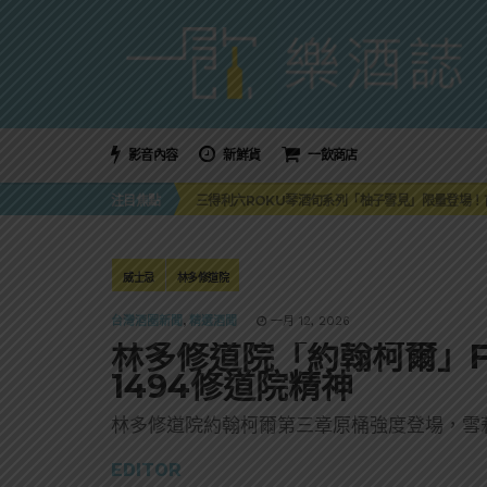
影音內容
新鮮貨
一飲商店
萬眾敲碗如期回歸！SUNMAI金色三麥3度攜手花
注目焦點
三得利六ROKU琴酒旬系列「柚子雪見」限量登場！首款
美國正式恢復蘇格蘭威士忌零關稅！烈酒產業再次迎
大摩DALMORE典藏珍稀年份系列全新力作，VINTAGE
ABSOLUT 攜手 TABASCO® 重磅跨界，辣味
萬眾敲碗如期回歸！SUNMAI金色三麥3度攜手花
威士忌
林多修道院
三得利六ROKU琴酒旬系列「柚子雪見」限量登場！首款
台灣酒圈新聞
,
精選酒聞
一月 12, 2026
林多修道院「約翰柯爾」Fri
1494修道院精神
林多修道院約翰柯爾第三章原桶強度登場，雪
EDITOR