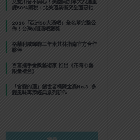
又惹川普不開心！美國向加拿大烈酒重
課50%關稅，北美酒業衝突全面惡化
2026「亞洲50大酒吧」全名單完整公
佈！台灣8間酒吧獲獎
格蘭利威蟬聯三年米其林指南官方合作
夥伴
百富攜手金獎藝術家 推出《花時心藝
限量禮盒》
「會變的酒」創世者桶陳金高No.3 多
變風味再添經典系列新作