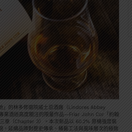
林多修道院威士忌酒廠（Lindores Abbey
專業酒迷高度關注的限量作品—Friar John Cor「約翰
ion 第三章（Chapter 3）。本次新品以 60.2% 原桶強度裝
貌，延續品牌對歷史傳承、桶藝工法與風味層次的極致