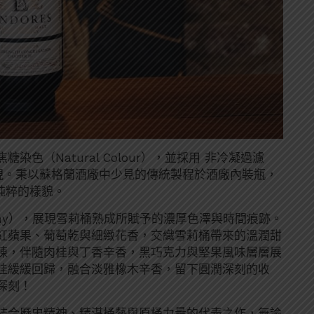
色（Natural Colour），並採用 非冷凝過濾
風味天然呈現。秉以蘇格蘭酒廠中少見的傳統製程於酒廠內裝瓶，
純粹的樣貌。
any），展現雪莉桶熟成所賦予的濃厚色澤與時間痕跡。
紅蘋果、葡萄乾與細緻花香，交織雪莉桶帶來的溫潤甜
陳，伴隨肉桂與丁香辛香，黑巧克力與堅果風味層層展
桂緩緩回歸，融合淡雅橡木辛香，留下圓潤深刻的收
深刻！
，是一款結合歷史精神、精湛桶藝與原桶力量的代表之作，無論