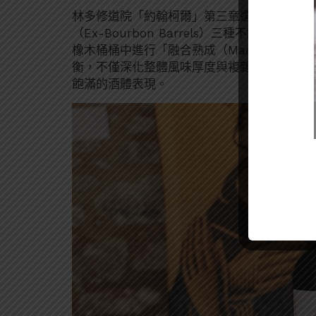
林多修道院「約翰柯爾」第三章選用 Amontilla
（Ex-Bourbon Barrels）三種不同桶型的
橡木桶桶中進行「融合熟成（Marrying）
衡，不僅深化整體風味厚度與複雜度，也讓甜
飽滿的酒體表現。