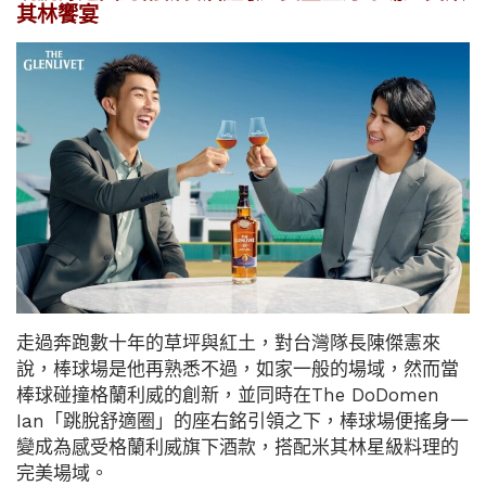
其林饗宴
走過奔跑數十年的草坪與紅土，對台灣隊長陳傑憲來
說，棒球場是他再熟悉不過，如家一般的場域，然而當
棒球碰撞格蘭利威的創新，並同時在The DoDomen
Ian「跳脫舒適圈」的座右銘引領之下，棒球場便搖身一
變成為感受格蘭利威旗下酒款，搭配米其林星級料理的
完美場域。