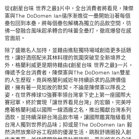
從⟪創星台味 世界之最⟫片中，全台消費者將看見，陳傑
憲與The DoDomen Ian循序漸進從一壘開始沿著每個
壘包回到本壘，將每個壘包解構為獨立的品飲空間，彷
彿一發融合風味起承轉合的味蕾全壘打，徹底爆發在感
官面前。
除了盛邀名人加持，並藉由進駐獨特場域創造更多話題
性，讓好酒搭配米其林料理的氛圍突破至全新境界之
外，格蘭利威更是期待藉由⟪創星台味 世界之最⟫一片，
傳遞予全台消費者，陳傑憲與The DoDomen Ian雙星
的人生歷程，竟與格蘭利威近年持續訴求的品牌價值
觀，擁有著一見如故的默契。不論是陳傑憲以隊長之
姿，在世界棒球12強賽率領台灣拿下史上第一座國際大
賽冠軍，終於實現「讓世界看見台灣」的宏願，完美呼
應著格蘭利威以國際一線酒廠之名，推出獨獻台灣系列
酒款，並持續深耕台灣品飲市場，讓國際鑑賞階級看見
台灣人獨到世界的品味；抑或是The DoDomen Ian 毅
然決然放棄矽谷工程師的優渥生活，跳脫舒適圈投入創