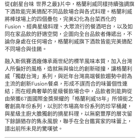
從⟪創星台味 世界之最⟫片中，格蘭利威同樣持續強調旗
下酒款能完美適配不同品飲場合與各式料理。格蘭利威
將棒球場上的四個壘包，完美幻化為台菜西化的
Fusion、經典星級料理、大眾流行的餐酒吧台，以及如
同在家品飲的舒適空間，企圖向全台品飲者傳遞出，不
論你身處在任何場合，格蘭利威旗下酒款皆能完美適配
不同場合與佳餚。
融入斯佩賽酒廠傳承兩世紀的標竿風味本質，加入台灣
人所偏好的風格，造就無與倫比的創新碰撞，讓格蘭利
威「獨獻台灣」系列，與近年台灣高端餐飲趨勢中蔚為
主流的創新Fusion餐桌，形成不謀而合的味蕾個性連
結；而在經典奢華的星級餐飲場合中，品飲者則能夠從
由榮獲67面國際金獎榮耀的「格蘭利威18年」所領銜之
奢創高年份系列，以別於市場高年份系列的珍罕桶藏，
與星級主廚大膽獨創的摘星料理，以無窮豐厚的層次留
下餘韻猶存的雋永風貌，聯手在全台鑑賞家的味蕾上，
譜出前所未見的驚嘆號。