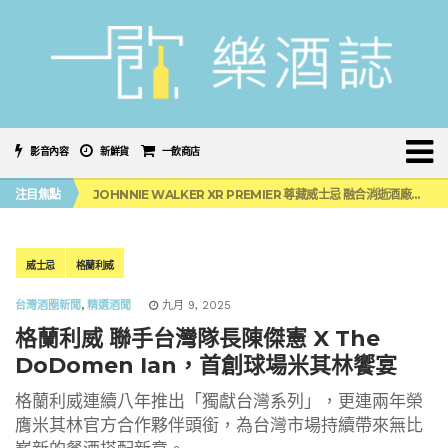
影音內容
新鮮貨
一飲商店
金賓好友派偉俊首唱新曲！「JIM 嗨開局 開罐就行」限定音樂派對正式登場！
注目焦點
JOHNNIE WALKER XR PREMIER 尊藏威士忌 融合消逝酒廠全球獨家上市
慕赫14年單一麥芽威士忌 全新酒液升級登場
本事選酒「台灣茶酒企劃」第3彈 中秋佳節必備
「BAD SPANIELS」便便狗玩具未損害傑克丹尼商標！纏訟12年官司再次逆轉
金賓好友派偉俊首唱新曲！「JIM 嗨開局 開罐就行」限定音樂派對正式登場！
威士忌
格蘭利威
JOHNNIE WALKER XR PREMIER 尊藏威士忌 融合消逝酒廠全球獨家上市
台灣酒圈新聞
,
精選酒聞
九月 9, 2025
格蘭利威 聯手台灣隊長陳傑憲 X The
DoDomen Ian，首創球場米其林饗宴
格蘭利威連續八年推出「獨獻台灣系列」，更連兩年榮
膺米其林官方合作夥伴頭銜，為台灣市場持續帶來無比