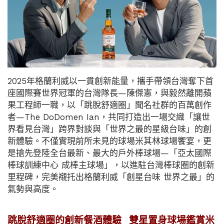
2025年格蘭利威以一貫創新能量，攜手帶領台灣奪下首
座國際賽世界冠軍的台灣隊長—陳傑憲，與毅然離開蘋
果工程師一職，以「跳脫舒適圈」聞名社群的百萬創作
者—The DoDomen Ian，共同打造出一場交織「讓世
界看見台灣」跨界對談與「世界之最的星級台味」的創
新體驗。不僅實現前所未見的球場米其林球場饗宴，更
是搶先登陸全台最新、最大的戶外棒球場—「亞太國際
棒球訓練中心 成棒主球場」，以進駐台灣棒球圈的創新
里程碑，完美襯托出格蘭利威「創星台味 世界之最」的
氣勢與高度。
跳脫舒適圈的創新餐酒體驗 雙星置身球場鑑賞米