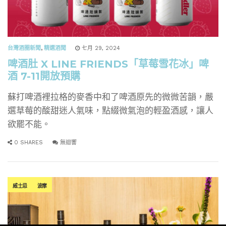
台灣酒圈新聞
,
精選酒聞
七月 29, 2024
啤酒肚 X LINE FRIENDS「草莓雪花冰」啤
酒 7-11開放預購
蘇打啤酒裡拉格的麥香中和了啤酒原先的微微苦韻，嚴
選草莓的酸甜迷人氣味，點綴微氣泡的輕盈酒感，讓人
欲罷不能。
0 SHARES
無迴響
威士忌
波摩