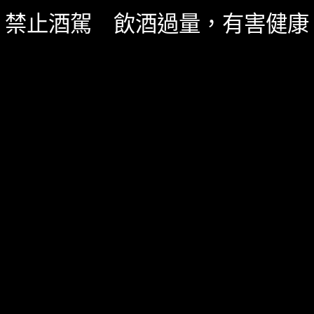
禁止酒駕 飲酒過量，有害健康
台灣酒圈新聞
,
精選酒聞
四月 20, 2026
「波摩全球風味巡禮」台北站，波摩酒廠經理
與全球品牌大使登場
2026年啟動「波摩全球風味巡禮」，將酒廠體驗與風味
哲學帶往世界各地。
0 SHARES
無迴響