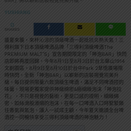
BAR」將以嶄新店裝視覺完美升級。
YUSHIANG
0
SHARES
盛夏來襲，來杯沁涼的頂級啤酒一起抵抗炎熱天氣！三
得利旗下日本頂級啤酒品牌「三得利頂級啤酒The
PREMIUM MALT’S」宣告期間限定的「神泡BAR」快閃
店即將再度回歸，今年8月1日至8月3日於台北華山1914
文創園區，8月9日至8月10日於台中Park 2草悟廣場限
時快閃，全新「神泡BAR」以嶄新的店裝視覺完美升
級，每日提供限量六款頂級生啤酒，滿足不同啤酒控的
味蕾，現場更獨家提供神級綿密&極細緻泡沫「神泡拉
花」，不只是視覺的藝術，更是口感的證明，細緻綿
密、如絲滑般滑順的泡沫，在每一口啤酒入口時緊緊鎖
住香氣與氣泡，讓人一試成主顧，今年夏天邀請全台啤
酒控一同暢快享受三得利頂級啤酒的神泡魅力！