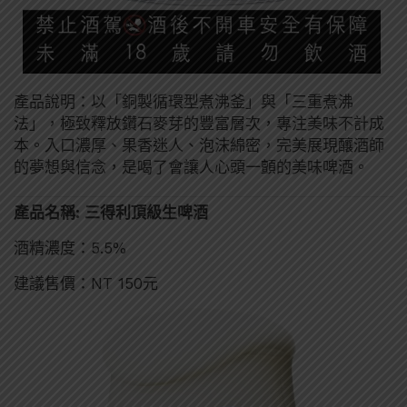
產品說明：以「銅製循環型煮沸釜」與「三重煮沸
法」，極致釋放鑽石麥芽的豐富層次，專注美味不計成
本。入口濃厚、果香迷人、泡沫綿密，完美展現釀酒師
的夢想與信念，是喝了會讓人心頭一顫的美味啤酒。
產品名稱: 三得利頂級生啤酒
酒精濃度：5.5%
建議售價：NT 150元