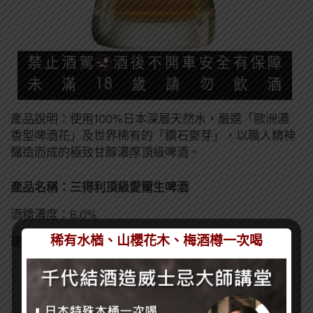
產品說明：使用100%日本深層天然水，嚴選「歐洲濃
香型啤酒花」及世界稀有的「鑽石麥芽」，以職人精神
釀造而成的極致甘醇濃厚頂級啤酒。
產品名稱：三得利頂級愛爾生啤酒
酒精濃度：6.0%
稀有水楢、山櫻花木、梅酒樽一次喝
建議售價：NT 150元