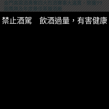
金門高粱酒勇奪四大烈酒賽事大滿貫，榮獲77
面獎牌及年度最佳蒸餾酒廠
禁止酒駕 飲酒過量，有害健康
金門酒廠在四大國際烈酒競賽中，所有參賽酒款以大滿
貫之姿全數獲得獎牌，彰顯金門高粱酒於全球烈酒產業
的競爭優勢。
0 SHARES
無迴響
SHOT
酒吧
龍舌蘭