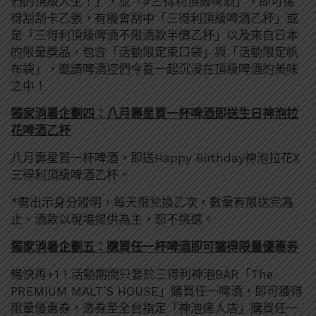
們的頂級人生！」，並「#三得利頂級啤酒」，即可獲
得刮刮卡乙張，有機會刮中「三得利頂級啤酒乙杯」或
是「三得利頂級啤酒不限酒款半價乙杯」以及來自日本
的限量獎品，包含「活動限定束口袋」與「活動限定帆
布袋」，邀請啤酒控們今夏一起沉浸在頂級啤酒的美味
之中！
獨家消暑企劃四：八月壽星買一杯啤酒即送生日神泡拉
花啤酒乙杯
八月壽星買一杯啤酒，即送Happy Birthday神泡拉花X
三得利頂級啤酒乙杯。
*需出示身分證明，每天限兌換乙次，數量有限送完為
止。酒款以現場提供為主，恕不挑選。
獨家消暑企劃五：購買任一杯啤酒即可獲得限量優惠券
暢快再+1！活動期間只要於三得利神泡BAR「The
PREMIUM MALT’S HOUSE」購買任一啤酒，即可獲得
限量優惠券，憑券至全台指定「神泡達人店」購買任一