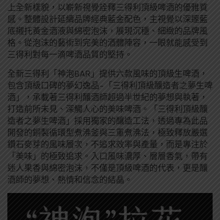
上全新樣貌，以嶄新視覺詮釋三得利頂級啤酒的優雅質
感。整體設計延續品牌經典藍金配色，主視覺以深邃藍
底襯托黃金酒液與綿密泡沫，展現沉穩、細緻的品牌風
格。從泡沫的藝術到完美的酒體陣容，一眼就能感受到
三得利對每一滴啤酒品質的堅持。
全新三得利「神泡BAR」提供六款風味的頂級生啤酒，
包含頂級口碑的夢幻逸品-「三得利頂級釀造者之夢生啤
酒」，承載著三得利釀酒師超過半世紀的夢想與執著，
打造前所未見、深觸人心的美味啤酒。「三得利頂級釀
造者之夢生啤酒」採用獨家的釀造工法，透過專為此品
開發的銅製循環型煮沸釜與三重煮沸法，極致釋放嚴選
鑽石麥芽的風味層次，不追求效率與產量，而是專注於
「美味」的極致追求。入口風味濃厚、層層香氣，帶有
迷人果香與綿密泡沫，不僅是頂級啤酒的代表，更是釀
酒師的夢想、熱情和信念的結晶。