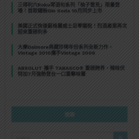
三得利六Roku琴酒旬系列「柚子雪見」限量登
場！首款罐裝Gin Soda 10月同步上市
美國正式恢復蘇格蘭威士忌零關稅！烈酒產業再次
迎來重磅利多
大摩Dalmore典藏珍稀年份系列全新力作，
Vintage 2010攜手Vintage 2006
ABSOLUT 攜手 TABASCO® 重磅跨界，辣味伏
特加7月強勢登台一口重擊味蕾
搜尋
SEARCH
SEARCH
FOR: