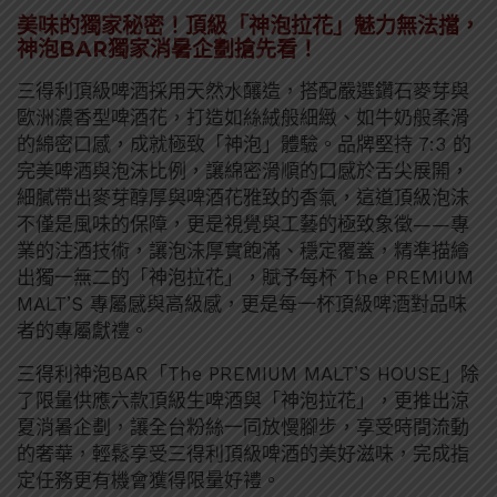
美味的獨家秘密！頂級「神泡拉花」魅力無法擋，
神泡BAR獨家消暑企劃搶先看！
三得利頂級啤酒採用天然水釀造，搭配嚴選鑽石麥芽與
歐洲濃香型啤酒花，打造如絲絨般細緻、如牛奶般柔滑
的綿密口感，成就極致「神泡」體驗。品牌堅持 7:3 的
完美啤酒與泡沫比例，讓綿密滑順的口感於舌尖展開，
細膩帶出麥芽醇厚與啤酒花雅致的香氣，這道頂級泡沫
不僅是風味的保障，更是視覺與工藝的極致象徵——專
業的注酒技術，讓泡沫厚實飽滿、穩定覆蓋，精準描繪
出獨一無二的「神泡拉花」，賦予每杯 The PREMIUM
MALT’S 專屬感與高級感，更是每一杯頂級啤酒對品味
者的專屬獻禮。
三得利神泡BAR「The PREMIUM MALT’S HOUSE」除
了限量供應六款頂級生啤酒與「神泡拉花」，更推出涼
夏消暑企劃，讓全台粉絲一同放慢腳步，享受時間流動
的奢華，輕鬆享受三得利頂級啤酒的美好滋味，完成指
定任務更有機會獲得限量好禮。