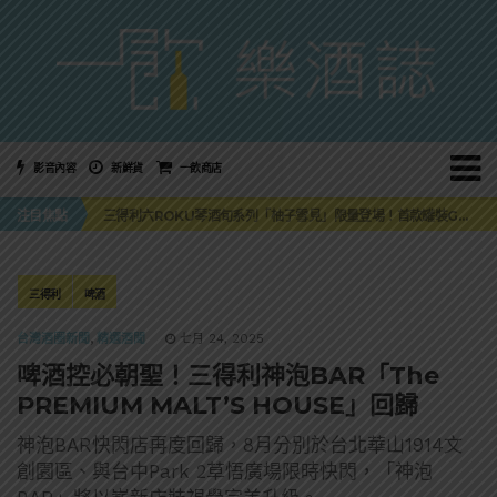
影音內容
新鮮貨
一飲商店
萬眾敲碗如期回歸！SUNMAI金色三麥3度攜手花蓮瓜農品牌「阿強西瓜」
三得利六ROKU琴酒旬系列「柚子雪見」限量登場！首款罐裝GIN SODA 10月同步上市
注目焦點
美國正式恢復蘇格蘭威士忌零關稅！烈酒產業再次迎來重磅利多
大摩DALMORE典藏珍稀年份系列全新力作，VINTAGE 2010攜手VINTAGE 2006
ABSOLUT 攜手 TABASCO® 重磅跨界，辣味伏特加7月強勢登台一口重擊味蕾
萬眾敲碗如期回歸！SUNMAI金色三麥3度攜手花蓮瓜農品牌「阿強西瓜」
三得利六ROKU琴酒旬系列「柚子雪見」限量登場！首款罐裝GIN SODA 10月同步上市
三得利
啤酒
台灣酒圈新聞
,
精選酒聞
七月 24, 2025
啤酒控必朝聖！三得利神泡BAR「The
PREMIUM MALT’S HOUSE」回歸
神泡BAR快閃店再度回歸，8月分別於台北華山1914文
創園區、與台中Park 2草悟廣場限時快閃，「神泡