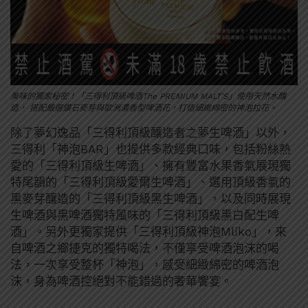
美味的獨家秘密！「三得利頂級啤酒The PREMIUM MALT’S」使用天然水釀
造， 搭配嚴選鑽石麥芽與歐洲濃香型啤酒花，打造細緻綿密的神泡拉花。
除了夢幻逸品「三得利頂級釀造者之夢生啤酒」以外，
三得利「神泡BAR」也提供多款經典口味，包括粉絲熱
愛的「三得利頂級生啤酒」、擁有豐富水果香氣展現獨
特尾韻的「三得利頂級愛爾生啤酒」、選用頂級香氣的
黑麥芽釀造的「三得利頂級黑生啤酒」，以及同時展現
生啤酒與黑啤酒獨特風味的「三得利頂級黑白配生啤
酒」。另外更獨家提供「三得利頂級神泡Mlíko」，來
自啤酒之鄉捷克的獨特喝法，不僅享受啤酒泡沫的喝
法，一次享受整杯「神泡」，感受細緻綿密的啤酒泡
沫，身為啤酒控絕對不能錯過的奢華饗宴。