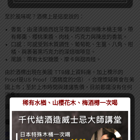
至於風味呢？酒標上是這麼說的：
香氣：由浸漬過西班牙雪莉酒的歐洲橡木桶主導，帶
有椰棗、櫻桃果醬、肉桂、巧克力與陳皮的香氣。
口感：可感受到木質調性、葡萄乾、生薑、八角、柑
橘、與裹著黑巧克力的深焙咖啡豆。
尾韻：帶有太妃糖漿、摩卡與甜肉桂。
由於酒標出現在美國 TTB線上資料庫，加上標示的
Proof是US Proof（酒精度的2倍），合理懷疑將會在美
國上市；至於上市時間與建議售價，目前都還沒有任何
消息。
稀有水楢、山櫻花木、梅酒樽一次喝
資料來源：
88 bamboo
、
Whisky Monkeys
看了這篇的人也看了：
麥卡倫第一款干邑桶新作？「精萃世界」系列巴黎版將