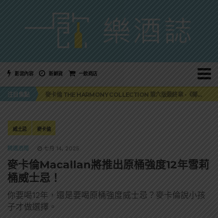
影音內容
新鮮貨
一飲商店
美國正式恢復蘇格蘭威士忌零關稅！烈酒產業再次迎來重磅利多
注目焦點
麥卡倫 THE HARMONY COLLECTION 第六版最終章 -《椰風煖韻》
角嗨尬炸物X爽快這一步，角瓶攜手頂呱呱 全新套餐限時登場
「MONSTER NIGHT OUT 魔爪特調之夜」盛夏刮起派對旋風！
三得利六ROKU琴酒旬系列「柚子雪見」限量登場！首款罐裝GIN SODA 10月同步上市
美國正式恢復蘇格蘭威士忌零關稅！烈酒產業再次迎來重磅利多
威士忌
麥卡倫
麥卡倫 THE HARMONY COLLECTION 第六版最終章 -《椰風煖韻》
精選酒聞
七月 14, 2025
麥卡倫Macallan將推出原桶強度12年雪莉
桶威士忌！
你要喝12年，還是要喝原桶強度威士忌？麥卡倫說小孩
子才做選擇。