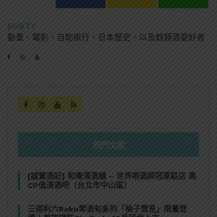
RUSTY
動畫、電影、自助旅行、日本歷史、以及穀類酒愛好者
熱門文章
[誠實酒記] 和庵清酒舖 – 世界唎酒師冠軍駐店 高
CP值清酒吧（台北市中山區）
三得利六Roku琴酒旬系列「柚子雪見」限量登