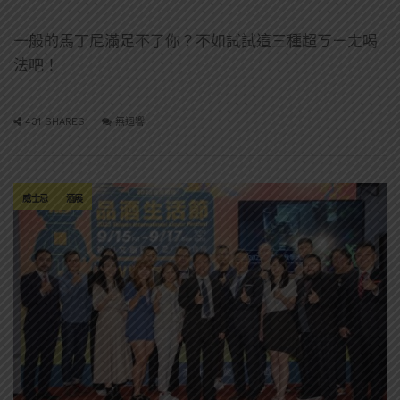
一般的馬丁尼滿足不了你？不如試試這三種超ㄎㄧㄤ喝
法吧！
431 SHARES
無迴響
威士忌
酒展