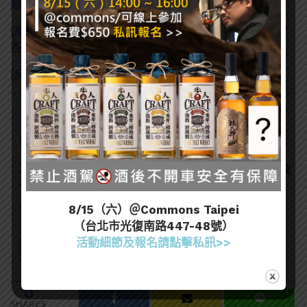
顛覆你的味蕾！
[威士忌知識] 什麼是雪莉桶、波本桶？過桶又是什麼？
各式威士忌橡木桶大解析
[威士忌知識] 五個一定要拋棄的威士忌迷思!
訂閱一飲樂酒誌電子報
喜歡我們的內容嗎？在此訂閱電子報，掌握最新酒聞和獨家
會員優惠吧！
8/15（六）＠Commons Taipei
（台北市光復南路447-48號）
活動細節及報名請點擊私訊>>
0
SHARES