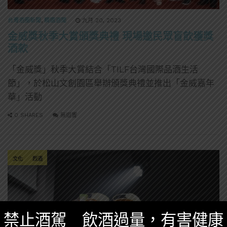
台灣酒圈新聞
,
精選酒聞
九月 20, 2023
金威獎秋季大賞頒獎典禮 現場邀民眾盲飲獲獎
酒款
「金威獎」秋季大賞結合「TILF台灣國際品酒生活
節」，於松山文創園區舉辦頒獎典禮並推出「金威嘉年
華」活動
0 SHARES
無迴響
文化
烈酒
禁止酒駕 飲酒過量，有害健康