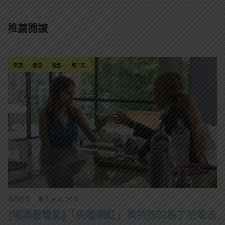
推薦閱讀
琴酒
調酒
電影
馬丁尼
精選酒聞
九月 2, 2018
[喝酒看電影]「失蹤網紅」與特殊的馬丁尼喝法