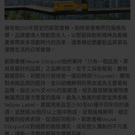
擁有逾250年歷史的凱歌香檳，始終是香檳界的風格指
標。品牌靈魂人物凱歌夫人，以堅毅與創新精神為香檳
產業帶來多項劃時代的改革，讓香檳從節慶飲品昇華為
優雅生活的日常象徵。
凱歌香檳Veuve Clicquot始終秉持「只有一個品質，那
就是最好的品質」之品牌信念。從手工採收葡萄、嚴格
篩選原料，到堅持只使用第一道初榨頭汁(cuvee)，體現
對卓越品質的堅持，並以結構鮮明的黑皮諾為主要葡萄
品種，融合30%至40%的窖藏酒，經乳酸發酵後展現香
檳圓潤且層次豐富的風味。最為人推薦的凱歌皇牌香檳
Yellow Label，更選用來自至少50至60種不同年份的基
酒，並歷經36個月以上瓶中熟成，呈現風格鮮明、穩定
優雅的經典表現，從酒莊到瓶中，凱歌香檳Veuve
Clicquot以對細節的極致講究，成就歷久彌新的不凡香
檳，讓每一次舉杯都蘊含優雅品味。