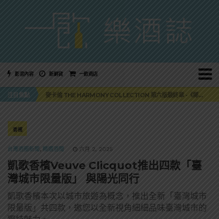
影音內容
新鮮貨
一飲商店
美國正式恢復蘇格蘭威士忌零關稅！烈酒產業再次迎來重磅利多
麥卡倫 THE HARMONY COLLECTION 第六版最終章 -《椰風煖韻》
注目焦點
角嗨尬炸物X爽快這一步，角瓶攜手頂呱呱 全新套餐限時登場
「MONSTER NIGHT OUT 魔爪特調之夜」盛夏刮起派對旋風！
三得利六ROKU琴酒旬系列「柚子雪見」限量登場！首款罐裝GIN SODA 10月同步上市
美國正式恢復蘇格蘭威士忌零關稅！烈酒產業再次迎來重磅利多
香檳
麥卡倫 THE HARMONY COLLECTION 第六版最終章 -《椰風煖韻》
台灣酒圈新聞
,
精選酒聞
六月 2, 2025
凱歌香檳Veuve Clicquot推出四款「臺
灣城市限量版」 與陽光同行
凱歌香檳本次以城市旅遊為概念，推出全新「臺灣城市
限量版」共四款，邀您以全新視角細細品味臺灣城市的