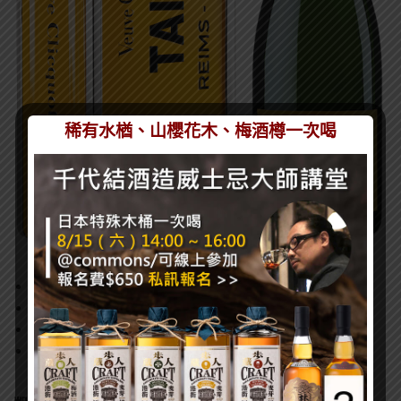
稀有水楢、山櫻花木、梅酒樽一次喝
容量：凱歌皇牌香檳Yellow Label 750ml 乙瓶
上市日期：即日起陸續上市
販售地點：全臺精選葡萄酒專賣店及菸酒專賣店
建議售價：新臺幣 $2,920