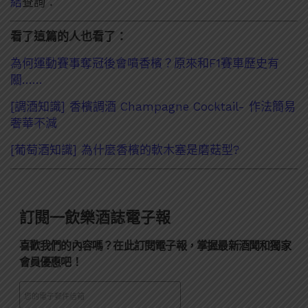
結
查詢：
看了這篇的人也看了：
為何運動賽事奪冠後會噴香檳？原來和F1賽車歷史有
關……
[調酒知識] 香檳調酒 Champagne Cocktail- 作法簡易
奢華不減
[葡萄酒知識] 為什麼香檳的軟木塞是磨菇型?
訂閱一飲樂酒誌電子報
喜歡我們的內容嗎？在此訂閱電子報，掌握最新酒聞和獨家
會員優惠吧！