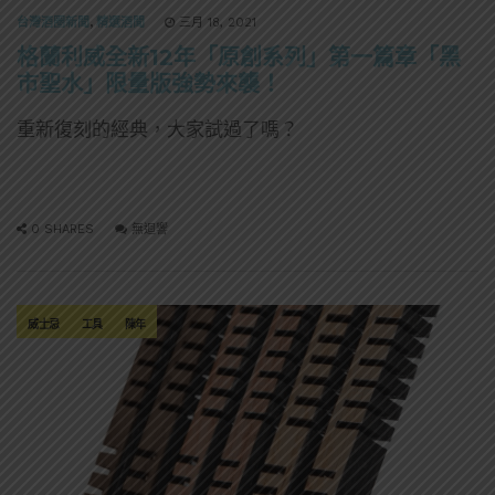
台灣酒圈新聞
,
精選酒聞
三月 18, 2021
格蘭利威全新12年「原創系列」第一篇章「黑
市聖水」限量版強勢來襲！
重新復刻的經典，大家試過了嗎？
0 SHARES
無迴響
威士忌
工具
陳年