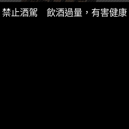
禁止酒駕 飲酒過量，有害健康
精選酒聞
四月 30, 2017
神奇小木棒讓你的低威士忌年份瞬間變身？
10年？20年？不用！你只需要把這根”小橡木棒“丟進威
士忌裡一天就有一樣效果？
485 SHARES
無迴響
台灣
啤酒
精釀