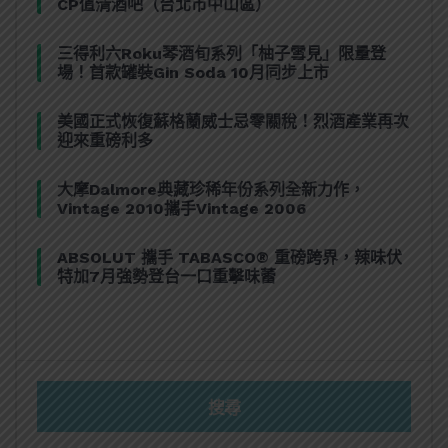
CP值清酒吧（台北市中山區）
三得利六Roku琴酒旬系列「柚子雪見」限量登
場！首款罐裝Gin Soda 10月同步上市
美國正式恢復蘇格蘭威士忌零關稅！烈酒產業再次
迎來重磅利多
大摩Dalmore典藏珍稀年份系列全新力作，
Vintage 2010攜手Vintage 2006
ABSOLUT 攜手 TABASCO® 重磅跨界，辣味伏
特加7月強勢登台一口重擊味蕾
搜尋