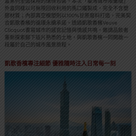
盒系列全面採用的環保包裝，本次「臺灣城市限量版」
外盒同樣以可無限回收利用的馬口鐵製成，完全不含塑
膠材質；內部真空模塑則以100%甘蔗廢料打造，完美契
合凱歌香檳的循環永續承諾。透過凱歌香檳Veuve
Clicquot書寫城市的感官記憶與情感共鳴，邀請品飲者
重新探索腳下這片熟悉的土地，與凱歌香檳一同開啟一
段屬於自己的城市風景旅程。
凱歌香檳專注細節 優雅隨時注入日常每一刻