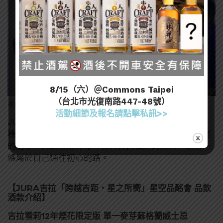
8/15（六）＠Commons Taipei
（台北市光復南路447-48號）
在吉拉銀河之下，開啟一場五感的初心風味旅程。
活動細節及報名請點擊私訊>>
JURA所代表的，不只是來自吉拉島的威士忌，更是一
種即使只有一條路，也要堅定前行的信念。而這份不變
的初心，將繼續陪伴每一位與吉拉相遇的旅人，走出一
條屬於自己通往初心的路。
【JURA吉拉「跨越吉距・星之所嚮」星空品酩會 品飲
酒款介紹】
吉拉雪莉12年煙花限定版 單一麥芽蘇格蘭威士忌