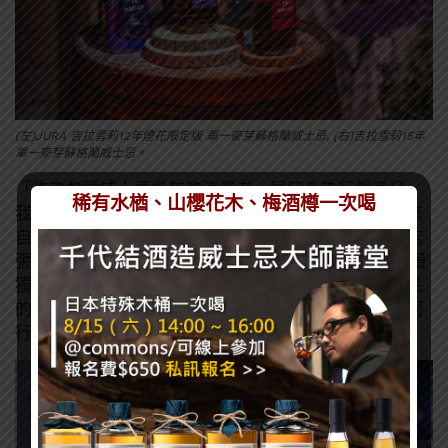
(左)JURA 吉拉雪莉12年煙花限定版 單一麥芽蘇格蘭威士忌, (右)吉拉雪莉15年
單一麥芽蘇格蘭威士忌。
「作為熱愛威士忌多年的消費者，同時身為行銷身分，
稀有水楢、山櫻花木、梅酒樽一次喝
我最大的初心，就是讓更多台灣朋友認識、喜愛這位來
自遠方卻貼近人心的吉拉好朋友。」尚格酒業行銷總監
張介怡 Gity表示，在這片島嶼上釀造出的威士忌，有著
獨一無二的個性與風味，每一滴酒液都記錄著島上居民
的日常，希望藉由這一次吉拉星品酩會，我們與吉拉同
行，也與自己對話。