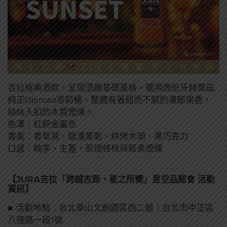
吉拉經典酒款，呈現酒廠基礎風格。選用西班牙赫雷茲
純正Oloroso雪莉桶，整體有著甜而不膩的濃郁果香，
絲絲入扣的木質煙燻。
色澤：紅銅金屬色
香氣：香草莢、糖漬果乾、烘烤木頭、黑巧克力
口感：桃李、生薑、煎焙核桃與輕柔煙燻
【JURA吉拉「跨越吉距・星之所嚮」星空品酩會 活動
資訊】
■ 活動地點：台北華山文創園區西二館｜台北市中正區
八德路一段1號