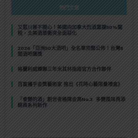
熱門文章
又惹川普不開心！美國向加拿大烈酒重課50%關
稅，北美酒業衝突全面惡化
2026「亞洲50大酒吧」全名單完整公佈！台灣8
間酒吧獲獎
格蘭利威蟬聯三年米其林指南官方合作夥伴
百富攜手金獎藝術家 推出《花時心藝限量禮盒》
「會變的酒」創世者桶陳金高No.3 多變風味再添
經典系列新作