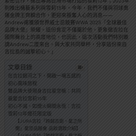
緊密合作，推出專為台灣市場打造的雪莉12年；2023年
則推出桶藝系列與雪莉15年。今年，我們不僅與羽球奧
運金牌王齊麟合作，更迎來振奮人心的消息——
Andrew甫獲頒世界威士忌競賽WWA 2025『全球最佳
品牌大使』榮耀。這份肯定不僅屬於他，更象徵吉拉在
國際舞台上的高度地位，也因此，這次活動我們特別邀
請Andrew二度來台，與大家共同舉杯，分享這份來自
吉拉島的誠摯初心。」
文章目錄
在吉拉銀河之下，開啟一場五感的
初心風味旅程
雙品牌大使現身吉拉星空帳：共同
最愛吉拉雪莉15年
初心不滅，如煙火瞬間永恆：吉拉
雪莉12年煙花限定版
【JURA吉拉「跨越吉距・星之所
嚮」星空品酩會 品飲酒款介紹】
【JURA吉拉「跨越吉距・星之所