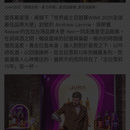
JURA吉拉「跨越吉距・星之所嚮」星空品酩會_星空品酩帳。
當夜幕垂落，甫摘下「世界威士忌競賽WWA 2025全球
最佳品牌大使」封號的 Andrew Lennie，與榮獲
Keeper的吉拉台灣品牌大使 Ken一同走進星空品酩帳，
在詩與酒之間，暢談風味的記憶與偏愛。帳內的時間緩
慢而溫柔，像吉拉島本身；倆人對酌於星夜之下，以吟
詩佐酒，以回憶換杯，從吉拉雪莉12年到桶藝系列，而
最讓兩人心神嚮往的，最終不約而同停在了「吉拉雪莉
15年」這一杯。