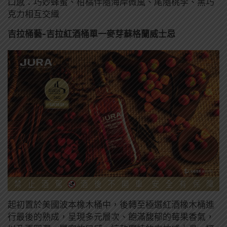
口感：巧妙蜂蜜、柑橘伴隨海岸微風、尾隨桃李、黑巧
克力相互交織
吉拉桶藝-吉拉紅酒桶單一麥芽蘇格蘭威士忌
起初置於美國波本橡木桶中，後轉至極選紅酒橡木桶進
行最後的熟成，呈現多元層次、飽滿馥郁的莓果香氣，