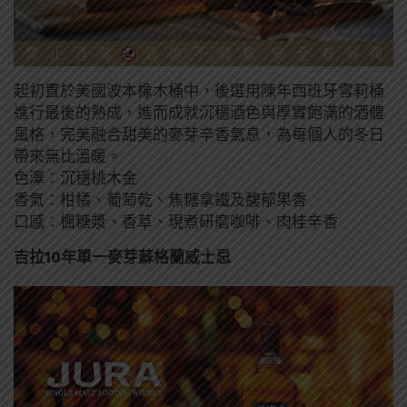
起初置於美國波本橡木桶中，後選用陳年西班牙雪莉桶
進行最後的熟成，進而成就沉穩酒色與厚實飽滿的酒體
風格，完美融合甜美的麥芽辛香氣息，為每個人的冬日
帶來無比溫暖。
色澤：沉穩桃木金
香氣：柑橘、葡萄乾、焦糖拿鐵及馥郁果香
口感：楓糖漿、香草、現煮研磨咖啡、肉桂辛香
吉拉10年單一麥芽蘇格蘭威士忌