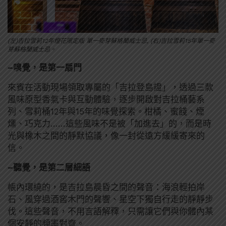
(左)吉拉雪莉12年煙花限定版 單一麥芽蘇格蘭威士忌, (右)吉拉雪莉15年單一麥
芽蘇格蘭威士忌。
–
嗅覺，是第一扇門
來賓在活動現場領取專屬的「吉拉登島證」，透過三款
風味原型香氣卡與互動體驗，逐步開啟對吉拉桶藝系
列、雪莉桶12年與15年的味覺探索。柑橘、蜜餞、煙
燻、巧克力……這些風味不是被「加進去」的，而是時
光與橡木之間的靜默協議，像一封從遠方緩緩寄來的
信。
–
聽覺，是第二層細語
帳內環繞的，是吉拉島晨昏之間的聲音：海浪輕拍岸
石、風穿過酒窖木門的聲響、星空下獨自行走的靜靜步
伐。這些聲音，不用言語解釋，只需讓它們與你體內某
個安靜的頻率對齊。