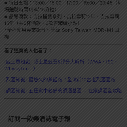
■ 每日五場：13:00／15:00／17:00／19:00／20:45（每
場體驗時間1小時15分鐘）
■ 品酩酒款：吉拉桶藝系列、吉拉雪莉12年、吉拉雪莉
15年（共5杯酒款＋3款吉精緻小點）
*全程使用專業錄音室等級 Sony Taiwan MDR-M1 耳
機
看了這篇的人也看了：
[威士忌知識] 威士忌競賽&評分大解析（WWA、ISC、
Whiskyfun…）
[烈酒知識] 最悠久的蒸餾廠？全球前10古老烈酒酒廠
[調酒知識] 五種家中必備的調酒基酒 – 在家調酒全攻略
訂閱一飲樂酒誌電子報