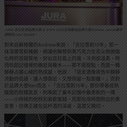
JURA 吉拉全球品牌大使 & WWA 2025全球最佳品牌大使Andrew Lennie親手
調製的Jura Sunset。
對來自蘇格蘭的Andrew來說，「吉拉雪莉15年」那一
抹深邃雪莉桶韻，總讓他聯想到黑巧克力在舌尖微微融
化時的苦甜質地，好似吉拉島上的風，冷冽卻溫柔，時
而吹起記憶裡的礁岩與橡木——那不是甜點，而是一種
靜靜占據心緒的熟成感。他說：「這支酒像夜色中靜靜
流動的低語，讓人想靠近，又想保留一點距離。」而對
於品牌大使Ken而言，「吉拉雪莉15年」那份帶著成熟
酸甜的柑橘氣息，則喚起了童年記憶中最柔軟的一隅
——小時候的他特別喜歡蜜餞，而那些用時間熬出的果
皮香，彷彿正藏在這杯酒的深處，溫潤又親切。