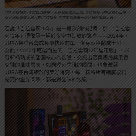
(左) 吉拉桶藝-吉拉紅酒桶單一麥芽蘇格蘭威士忌, 吉拉桶藝, (中)吉拉冬日單一
麥芽蘇格蘭威士忌, (右)吉拉桶藝-吉拉蘭姆桶單一麥芽蘇格蘭威士忌。
若說「吉拉雪莉15年」是一段深刻的記憶，那 「吉拉雪
莉12年」便像是一場於夜空中綻放的驚喜——2024年，
JURA榮登台灣成長最快速的單一麥芽蘇格蘭威士忌，
為此，2025年應運而生的「吉拉雪莉12年煙花版」，以
雪莉桶熟成的甜潤核心為基礎，交織出溫柔煙燻與果香
交融的風味層次，如同煙火閃現的瞬間，也象徵著
JURA在台灣綻放的美好時刻，每一抹將所有細膩感官
點亮的金光閃爍，都是對品味的致敬。