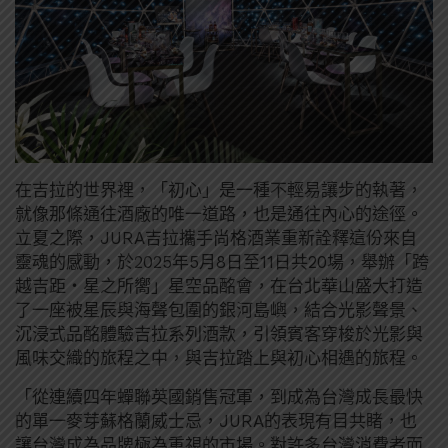
在吉拉的世界裡，「初心」是一種不輕易讓步的執著，
就像那條通往酒廠的唯一道路，也是通往內心的途徑。
立夏之際，JURA吉拉攜手尚格酒業重新詮釋這份來自
靈魂的感動，於2025年5月8日至11日共20場，舉辦「跨
越吉距・星之所嚮」星空品酩會，在台北華山盛大打造
了一座被星辰與海聲包圍的銀河島嶼​，結合光影聲景、
沉浸式品酩體驗吉拉系列酒款，引領賓客穿梭於光影與
風味交織的旅程之中，與吉拉踏上與初心相遇的旅程。
「從連續四年蟬聯英國銷售冠軍，到成為台灣成長最快
的單一麥芽蘇格蘭威士忌，JURA的表現有目共睹，也
讓台灣成為品牌極為重視的市場。對許多台灣消費者而