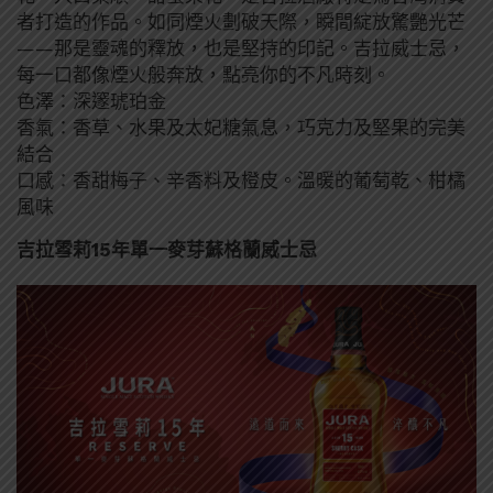
者打造的作品。如同煙火劃破天際，瞬間綻放驚艷光芒
——那是靈魂的釋放，也是堅持的印記。吉拉威士忌，
每一口都像煙火般奔放，點亮你的不凡時刻。
色澤：深邃琥珀金
香氣：香草、水果及太妃糖氣息，巧克力及堅果的完美
結合
口感：香甜梅子、辛香料及橙皮。溫暖的葡萄乾、柑橘
風味
吉拉雪莉15年單一麥芽蘇格蘭威士忌