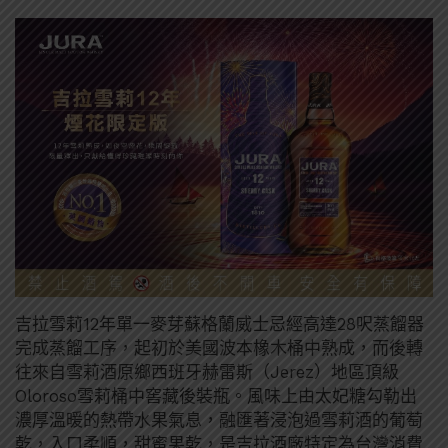
吉拉雪莉12年單一麥芽蘇格蘭威士忌經高達28呎蒸餾器
完成蒸餾工序，起初於美國波本橡木桶中熟成，而後轉
往來自雪莉酒原鄉西班牙赫雷斯（Jerez）地區頂級
Oloroso雪莉桶中窖藏後裝瓶。風味上由太妃糖勾勒出
濃厚溫暖的熱帶水果氣息，融匯著浸泡過雪莉酒的葡萄
乾，入口柔順，甜蜜果乾，是吉拉酒廠特定為台灣消費