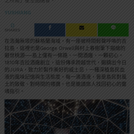
之所嚮」星空品酩會。
YUSHIANG
0
SHARES
在浩瀚無垠的蘇格蘭海域，有一座被時間輕聲呼喚的吉
拉島，這裡也是George Orwell與村上春樹筆下描繪的
避世桃源──島上僅有一條路、一間酒廠、一顆初心。
1810年吉拉酒廠創立，這份傳承跨越世代，鍛鑄出今日
的JURA，致力於製作美好的威士忌，一種深植島民血
液的風味記憶與生活態度。每一滴酒液，皆是島民對風
土的致敬、對時間的禮讚，也是邀請旅人找回初心的靈
魂指引。