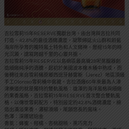
吉拉雪莉15年RESERVE獨獻台灣，由台灣與吉拉共同
打造。42.8%的最佳酒精濃度，凝聚綿延火山群和蔚藍
海岸所孕育的獨特風土特色和人文精神，歷經15年的時
光沉澱，譜寫跨越千里的心靈共振。
吉拉雪莉15年RESERVE以島嶼區最高聳28呎蒸餾器創
造細緻純淨的酒體，起初於美國波本橡木桶中熟成，而
後轉往來自雪莉桶原鄉西班牙赫雷斯（Jerez）地區頂級
手工Oloroso雪莉桶中窖藏。吉拉酒廠60年來最為人津
津樂道的就是獨特的雙軌風格：雄渾的海洋風格與細緻
的果香風格，吉拉雪莉15年RESERVE首次整合雙軌風
格，以傳世雪莉配方，特別設定的42.8%酒精濃度，締
造出滿溢果香，濃郁滑順，尾韻悠長的風味。
色澤：深邃琥珀金
香氣：蜂蜜、柑橘、杏桃甜桃、黑巧克力