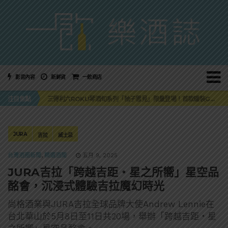
影音內容
新鮮貨
一飲商店
萬眾敲碗如期回歸！SUNMAI金色三麥3度攜手花蓮瓜農品牌「阿強西瓜」
三得利六ROKU琴酒旬系列「柚子雪見」限量登場！首款罐裝GIN SODA 10月同步上市
注目焦點
美國正式恢復蘇格蘭威士忌零關稅！烈酒產業再次迎來重磅利多
大摩DALMORE典藏珍稀年份系列全新力作，VINTAGE 2010攜手VINTAGE 2006
ABSOLUT 攜手 TABASCO® 重磅跨界，辣味伏特加7月強勢登台一口重擊味蕾
萬眾敲碗如期回歸！SUNMAI金色三麥3度攜手花蓮瓜農品牌「阿強西瓜」
三得利六ROKU琴酒旬系列「柚子雪見」限量登場！首款罐裝GIN SODA 10月同步上市
JURA
吉拉
威士忌
台灣酒圈新聞
,
精選酒聞
五月 9, 2025
JURA吉拉「跨越吉距・星之所嚮」星空品
酩會，沉浸式體驗吉拉魔幻時光
尚格酒業與JURA吉拉全球品牌大使Andrew Lennie在
台北華山於5月8日至11日共20場，舉辦「跨越吉距・星