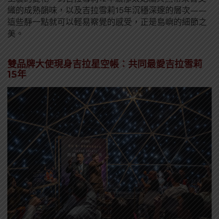
織的成熟韻味，以及吉拉雪莉15年沉穩深邃的層次——
這些靜一點就可以輕易察覺的感受，正是島嶼的細節之
美。
雙品牌大使現身吉拉星空帳：共同最愛吉拉雪莉
15年