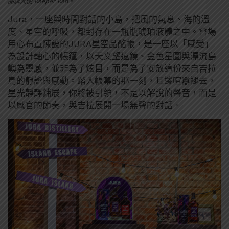
品牌大使 Keeper Ken。
Jura，一座與時間對話的小島，把風的氣息、海的溫
度、星空的呼吸，都封存在一瓶瓶琥珀液體之中。會場
用心布置陳設的JURA星空品酩帳，是一座以「感受」
為設計軸心的帳篷，以天文望遠鏡、金色星圖與漂流島
嶼為靈感，並非為了炫目，而是為了安放這份來自吉拉
島的靜謐與感動。踏入帳幕的那一刻，耳邊喧囂褪去，
星光靜靜鋪展，你將被引領，不是以解說的聲音，而是
以感官的節奏，與吉拉展開一場無聲的對話。