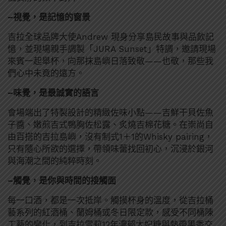
–
視覺，是記憶的窗景
吉拉全球品牌大使Andrew 現身分享島民故事與品飲記
憶，並現場親手調製「JURA Sunset」特調，邀請現場
來賓一起舉杯，向那抹島嶼日落致敬——也敬，那些我
們心中未竟的遠方。
–
味覺，是最誠實的語言
會場端出了特製設計的精緻佐味小點——吉鮮干貝佐魚
子醬、嫩煎吉式鴨胸佐松露、炙燒吉棉花糖。在崇尚自
由百搭的吉拉島嶼，沒有制式1＋1的Whisky pairing，
只有隨心所欲的選擇，帶領味蕾找回初心，沉浸於銀河
與海潮之間的純粹時刻。
–
觸覺，是你與時間的接觸面
每一口酒，都是一次抵岸。觸摸杯身的溫度，從吉拉桶
藝系列的紅酒桶、蘭姆桶或冬日限定款，感受不同桶陳
工藝的變化，到吉拉雪莉12年濃郁太妃糖與熱帶果香交