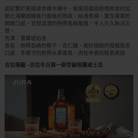
起初置於美國波本橡木桶中，後選用遠自熱情奔放的加
勒比海蘭姆桶進行最後的熟成，絲滑柔順、富含果香的
精緻口感，甘甜溫潤的熱帶島嶼風情，令人久久無法忘
懷。
色澤：豐麗琥珀金
香氣：熱帶島嶼的椰子、杏仁糖、美妙細緻的橙橘氣息
口感：多層次的熱帶水果香氣、肉桂辛香的輕柔尾韻
吉拉桶藝 -吉拉冬日單一麥芽蘇格蘭威士忌